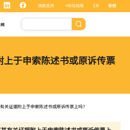
捐款支持
+网站指南
EN
繁體
搜
法网
索
据附上于申索陈述书或原诉传票
将其有关证据附上于申索陈述书或原诉传票上吗？
该将其有关证据附上于申索陈述书或原诉传票上