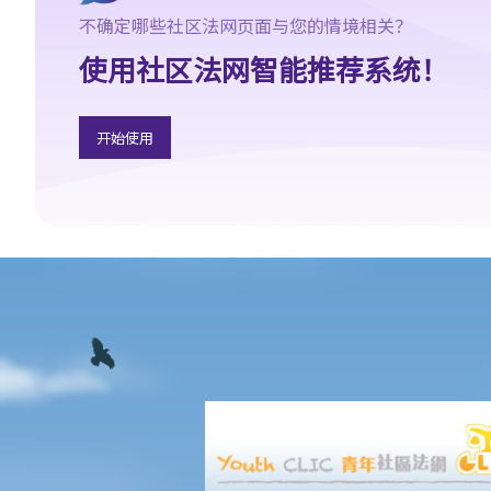
7. 展开民事诉讼是否有期限？
不确定哪些社区法网页面与您的情境相关？
8. 如果我要展开民事诉讼，将要面对甚么风险？我能否承受这些风
使用社区法网智能推荐系统！
险？
9. 如果我不介意花费时间和金钱，即使我的案件的法律理据很弱，
我是否可以只是为了给被告人带来麻烦而展开民事诉讼？
开始使用
10. 在一般民事诉讼中可以作出甚么申索？ 未经算定的损害赔偿有
哪些例子？ 除了一笔过赔偿（经算定或未经算定）外，在民事诉讼
中是否还有其他的申索？
11. 哪些民事案件的数据可以公开？ 是否所有证据、文件或证人陈
述书都可供公众查阅？
如何展开民事诉讼
1. 劳资审裁处会处理甚么民事案件？
2. 小额钱债审裁处会处理甚么民事案件？
3. 区域法院会处理甚么民事案件？
4. 高等法院原讼法庭会处理甚么民事案件？
5. 我是否需要聘用律师处理我的案件？若与讼一方是有限公司，情