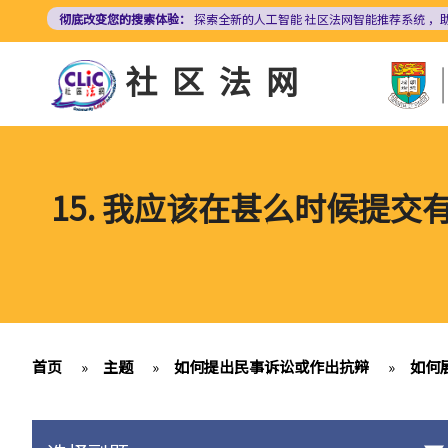
跳
彻底改变您的搜索体验：
探索全新的人工智能
社区法网智能推荐系统
，
转
到
社区法网
主
要
内
容
15. 我应该在甚么时候提
首页
»
主题
»
如何提出民事诉讼或作出抗辩
»
如何