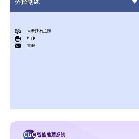
选择副题
甚么是民事诉讼？
展开民事诉讼前应当考虑的事项
查看所有主題
打印
1. 我可以不提出诉讼而解决纠纷吗？
電郵
2. 我是否有充分的法律理据去展开民事诉讼？对方又可否在同一案
件中反过来起诉我？
3. 我如何及在何处可以获得法律意见或法律代表（包括免费或资助
的法律协助）？
4. 倘若我被判胜诉，我是否一定可以取得我想要的补偿？
5. 我有能力支付有关法律开支吗？
1. 为甚么即使我赢了官司，并且法院已经命令对方支付我的律师费
用，我的律师费用也不能全额报销？
2. 法院是否必须命令败诉一方全额支付胜诉一方的律师费用？ 有甚
么原因会导致法院作出不同的命令？
6. 我有时间应付诉讼吗？