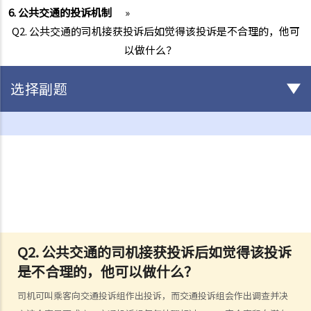
6. 公共交通的投诉机制
»
Q2. 公共交通的司机接获投诉后如觉得该投诉是不合理的，他可
以做什么？
选择副题
驾驶
不小心驾驶
1. 「无适当的谨慎及专注」
2. 「未有合理顾及其他使用该道路的人」
3. 如何证明不小心驾驶
4. 不小心驾驶的典型例子
Q2. 公共交通的司机接获投诉后如觉得该投诉
a. 没有遵守安全停车距离及从后撞击
是不合理的，他可以做什么？
b. 没有察看清楚而倒车
c. 不安全地超车
司机可叫乘客向交通投诉组作出投诉，而交通投诉组会作出调查并决
d. 撞倒行人