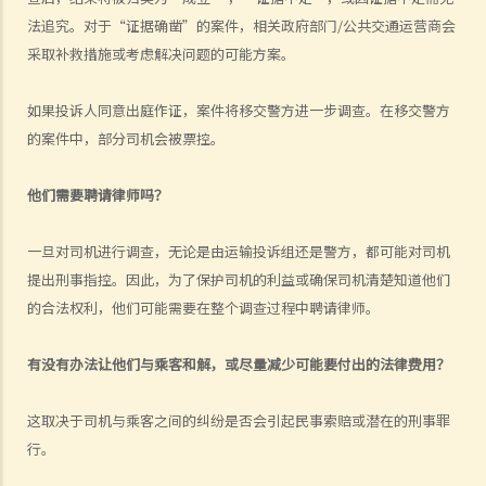
吗？
法追究。对于“证据确凿”的案件，相关政府部门/公共交通运营商会
判决摘要：发生交通意外导致财物损毁，甚至造成人命伤亡的严重后
采取补救措施或考虑解决问题的可能方案。
果，并不一定是「危险驾驶」（香港特别行政区 诉 林志发）
5. 判刑
如果投诉人同意出庭作证，案件将移交警方进一步调查。在移交警方
的案件中，部分司机会被票控。
a. 法定判刑
b. 涉及酒类或药物的危险驾驶
他们需要聘请律师吗？
c. 法庭取态
在酒类或药物影响下驾驶
一旦对司机进行调查，无论是由运输投诉组还是警方，都可能对司机
1. 罪行元素
提出刑事指控。因此，为了保护司机的利益或确保司机清楚知道他们
的合法权利，他们可能需要在整个调查过程中聘请律师。
a. 「掌管汽车」
b. 「没有能力妥当地控制该汽车」
有没有办法让他们与乘客和解，或尽量减少可能要付出的法律费用？
2. 进行呼气测试及提供样本以作分析的责任
a. 进行呼气测试的责任
这取决于司机与乘客之间的纠纷是否会引起民事索赔或潜在的刑事罪
行。
1. D先生在驾车时被警方截停，并被要求进行随机抽样呼气测试。D先生
刚参加完狂野派对，他清楚知道体内的酒精含量肯定超过法定限度。为