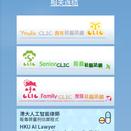
相关连结
c. 被取消驾驶资格期间驾驶
Q1. 一名已被吊销驾驶执照的驾驶者开车冲过警察路障。该名驾驶者可
能干犯了甚么罪行？
2. 与登记号码及车辆牌照有关
a. 登记号码
1. 有车主把其车辆的登记号码「HE 1107」显示为「HE110 7」，含义即
「Hello 7」。那是违反法律的吗？
b. 车辆牌照
Q1. 我忘了汽车的车辆牌照已经过期，过了几天后才续领牌照。在那几
天内，我只是把汽车停泊在停车场，没有开上街。我有没有干犯任何罪
行？
Q2. 没有驾驶执照的人可以用他/她的名义登记车辆吗？
3. 与交通标志及交通灯有关
Q1. 若交通灯发生故障，驾驶者和行人应该怎样做？
Q2. 我是一名视障人士。我过马路时并没有注意到行人过路灯显示了红