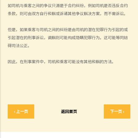
如司机与乘客之间的争议只源是于合约纠纷，例如司机是否违反合约
逃避《道路交通条例》（香港法例第374章）第39或39A条的刑责，他编
条款，则可由双方自行和解或诉诸其他争议解决方案，而不需诉讼。
了一个藉口拒绝接受呼气测试：「喂，那些呼气测试工具可能含有传染
病细菌，我可不愿做这种测试」。D先生这个做法行得通吗？
但是，如果乘客与司机之间的纠纷是由司机的潜在犯罪行为引起的或
2. D女士在酒吧喝了几杯后开车回家，途中被警方截停，并被要求进行
引起潜在的刑事诉讼，调解则可能构成隐瞒犯罪行为。这可能等同妨
随机抽样呼气测试。D女士知道她不能拒绝做测试，但她故意在吹气孔
碍司法公正。
旁边吹气，而不是吹进气孔内。D女士这个做法可行吗？
b. 进行药物测试的责任
因此，在刑事案件中，司机和乘客可能没有其他和解的方法。
c. 提供样本以作分析的责任
1. A女士驾驶汽车时撞向前面的车辆。警务人员到达现场，发现A女士脚
步虚浮，说话含糊不清，而且满身酒气。基于A女士这种情况，警员认
为不能在现场为她进行呼气测试。其后，A女士被带到医院，但她仍处
于明显醉酒的状态。一名警员要求她提供尿液样本作化验。A女士发现
当时没有女性警务人员在场，遂拒绝提供尿液样本。警员和医院的医生
‹ 上一页
返回首页
下一页 ›
于是寻求A女士的同意，提取血液样本。她再次拒绝，并说：「我不信
任你们的医生和设备。我怎么知道你的针筒有没有被爱滋病污染？我可
不会把血给你。」A女士最终没有提供任何呼气、尿液或血液样本。A女