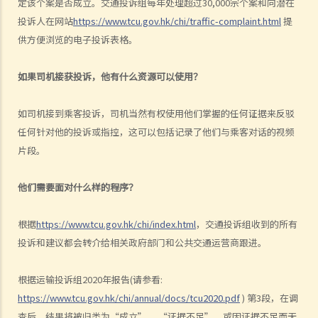
定该个案是否成立。交通投诉组每年处理超过30,000宗个案和向潜在
5. 判刑
投诉人在网站
https://www.tcu.gov.hk/chi/traffic-complaint.html
提
供方便浏览的电子投诉表格。
危险驾驶
1. 「危险」
如果司机接获投诉，他有什么资源可以使用？
2. 「对一个合格而谨慎的驾驶人而言，该人以该方式驾驶汽车会属危
险，会是显然易见的」
如司机接到乘客投诉，司机当然有权使用他们掌握的任何证据来反驳
3. 危险驾驶的典型例子
任何针对他的投诉或指控，这可以包括记录了他们与乘客对话的视频
a. 赛车
片段。
b. 蓄意冲红灯
c. 严重超速
他们需要面对什么样的程序？
d. 驾驶超载的车辆
根据
https://www.tcu.gov.hk/chi/index.html
，交通投诉组收到的所有
4. 如何证明危险驾驶
投诉和建议都会转介给相关政府部门和公共交通运营商跟进。
个案：R女士驾驶车辆，以时速100公里冲过两个红灯，然后跨越道路分
界线，撞上一辆停在对面行车线路旁的车辆。R女士被控危险驾驶。她
根据运输投诉组2020年报告(请参看:
辩称视线被树木阻挡，以致看不到红灯，她当时已竭尽所能控制车辆，
https://www.tcu.gov.hk/chi/annual/docs/tcu2020.pdf
) 第3段，在调
无奈车辆仍然失控冲过对面行车线。假设R女士所言属实，她可以脱罪
查后，结果将被归类为“成立” ，“证据不足”，或因证据不足而无