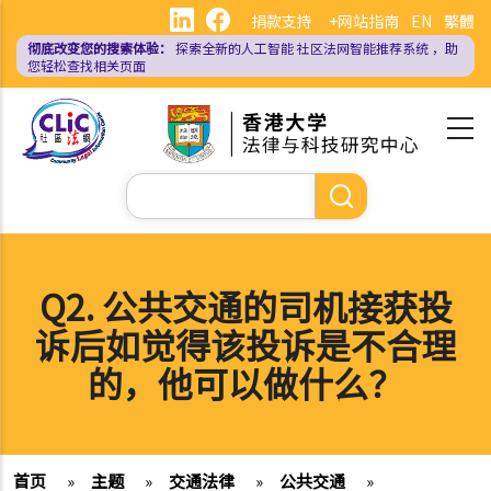
跳
捐款支持
+网站指南
EN
繁體
转
彻底改变您的搜索体验：
探索全新的人工智能
社区法网智能推荐系统
，助
到
您轻松查找相关页面
主
要
内
容
搜
索
Q2. 公共交通的司机接获投
诉后如觉得该投诉是不合理
的，他可以做什么？
首页
»
主题
»
交通法律
»
公共交通
»