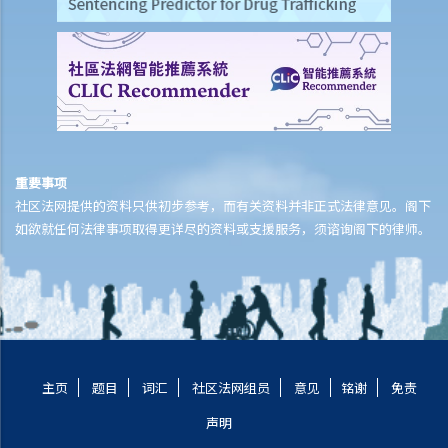
色，结果我被控没有遵从交通灯的讯号过马路。作为视障人士是辩护理
由吗？
Q3. 在拥挤的道路上，如果一辆汽车的大部分（例如，其长度的2/3）已
驶过黄色方格路口，驾驶者是否违反了任何交通法例？
Q4. 当交通灯号变为黄色时，驾驶者已立即停车；灯号变成红色时，汽
车已经完全停止，不过车头部份已越过停车线。驾驶者是否违反了任何
重要事项
交通法例？
社区法网提供的资料只供初步参考，而有关资料并非正式法律意见。阁下
判决摘要：个人对于交通标志意思的错误理解，并不是违反该交通标志
如欲就任何法律事项取得更详尽的资料或支援服务，须谘询阁下的律师。
的要求的合理辩解（香港特别行政区 诉 何来）
4. 与车速限制有关
Q1. 在道路或高速公路上驾驶太慢是否违法？法律是否有没有规定道路
上的最低车速？
5. 与改动车辆有关
主页
题目
词汇
社区法网组员
意见
铭谢
免责
6. 与安全装备有关
声明
a. 防护头盔