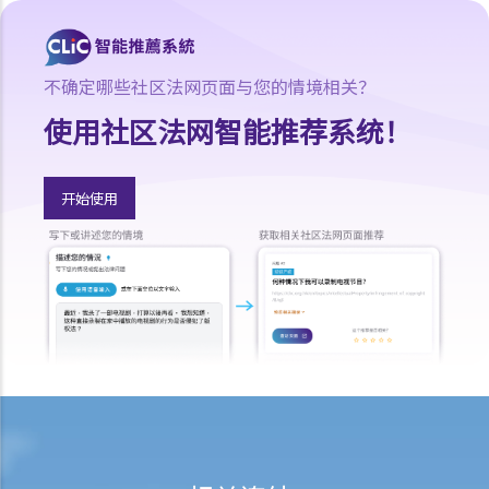
士上述的拒绝理由是否合理呢？
3. 判刑
不确定哪些社区法网页面与您的情境相关？
a. 罚款及监禁
使用社区法网智能推荐系统！
b. 取消驾驶执照
c. 酒后驾驶与没有提供样本
其他罪行
开始使用
1. 与驾驶执照有关
a. 一般
Q1. 持有学习者驾驶执照的人士可以用他/她的电单车提供送外卖的服务
吗？
b. 允许并无持有驾驶执照的人驾驶汽车
Q1. 其他国家发出的驾驶执照在香港是否有效？
Q2. 如果我让我的孩子坐在驾驶座上把玩方向盘，而汽车已停下来，我
会被控告任何罪行吗？