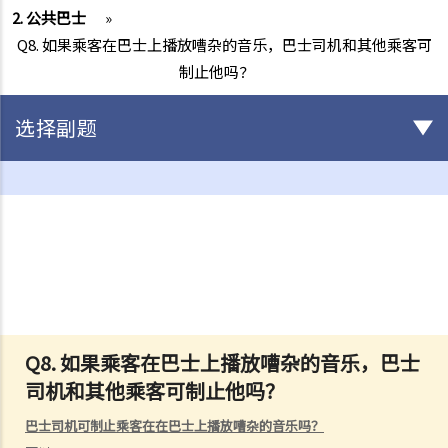
2. 公共巴士
»
Q8. 如果乘客在巴士上播放嘈杂的音乐，巴士司机和其他乘客可
制止他吗？
选择副题
驾驶
不小心驾驶
1. 「无适当的谨慎及专注」
2. 「未有合理顾及其他使用该道路的人」
3. 如何证明不小心驾驶
4. 不小心驾驶的典型例子
Q8. 如果乘客在巴士上播放嘈杂的音乐，巴士
a. 没有遵守安全停车距离及从后撞击
司机和其他乘客可制止他吗？
b. 没有察看清楚而倒车
c. 不安全地超车
巴士司机可制止乘客在在巴士上播放嘈杂的音乐吗？
d. 撞倒行人