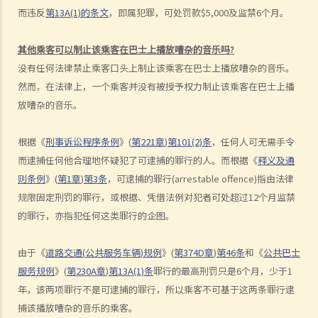
而违反
第
13A(1)
的条文
，即属犯罪，可处罚款
$5,000
及监禁
6
个月。
逃避《道路交通条例》（香港法例第374章）第39或39A条的刑责，他编
了一个藉口拒绝接受呼气测试：「喂，那些呼气测试工具可能含有传染
其他乘客可以制止该乘客在巴士上播放嘈杂的音乐吗
?
病细菌，我可不愿做这种测试」。D先生这个做法行得通吗？
没有任何法律禁止乘客口头上制止该乘客在巴士上播放嘈杂的音乐。
2. D女士在酒吧喝了几杯后开车回家，途中被警方截停，并被要求进行
然而，在法律上，一个乘客并没有被授予权力制止该乘客在巴士上播
随机抽样呼气测试。D女士知道她不能拒绝做测试，但她故意在吹气孔
放嘈杂的音乐。
旁边吹气，而不是吹进气孔内。D女士这个做法可行吗？
b. 进行药物测试的责任
根据《
刑事诉讼程序条例
》
(
第
221
章
)
第
101(2)
条
，任何人可无需手令
c. 提供样本以作分析的责任
而逮捕任何他合理地怀疑犯了可逮捕的罪行的人。而根据《
释义及通
1. A女士驾驶汽车时撞向前面的车辆。警务人员到达现场，发现A女士脚
则条例
》
(
第
1
章
)
第
3
条
，可逮捕的罪行
(arrestable offence)
指由法律
步虚浮，说话含糊不清，而且满身酒气。基于A女士这种情况，警员认
规限固定刑罚的罪行，或根据、凭借法例对犯者可处超过
12
个月监禁
为不能在现场为她进行呼气测试。其后，A女士被带到医院，但她仍处
的罪行，亦指犯任何这类罪行的企图。
于明显醉酒的状态。一名警员要求她提供尿液样本作化验。A女士发现
由于《
道路交通
(
公共服务车辆
)
规例
》
(
第
374D
章
)
第
46
条
和《
公共巴士
当时没有女性警务人员在场，遂拒绝提供尿液样本。警员和医院的医生
服务规例
》
(
第
230A
章
)
第
13A(1)
条
罪行的最高刑罚只是
6
个月，少于
1
于是寻求A女士的同意，提取血液样本。她再次拒绝，并说：「我不信
年，该两项罪行不是可逮捕的罪行，所以乘客不可基于这两条罪行逮
任你们的医生和设备。我怎么知道你的针筒有没有被爱滋病污染？我可
捕该播放嘈杂的音乐的乘客。
不会把血给你。」A女士最终没有提供任何呼气、尿液或血液样本。A女