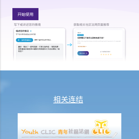
c. 被取消驾驶资格期间驾驶
Q1. 一名已被吊销驾驶执照的驾驶者开车冲过警察路障。该名驾驶者可
开始使用
能干犯了甚么罪行？
2. 与登记号码及车辆牌照有关
a. 登记号码
1. 有车主把其车辆的登记号码「HE 1107」显示为「HE110 7」，含义即
「Hello 7」。那是违反法律的吗？
b. 车辆牌照
Q1. 我忘了汽车的车辆牌照已经过期，过了几天后才续领牌照。在那几
天内，我只是把汽车停泊在停车场，没有开上街。我有没有干犯任何罪
相关连结
行？
Q2. 没有驾驶执照的人可以用他/她的名义登记车辆吗？
3. 与交通标志及交通灯有关
Q1. 若交通灯发生故障，驾驶者和行人应该怎样做？
Q2. 我是一名视障人士。我过马路时并没有注意到行人过路灯显示了红