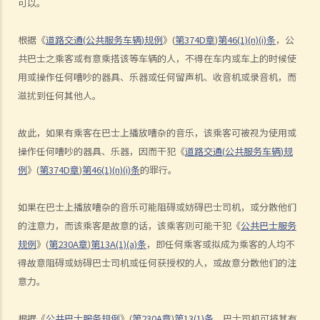
可以。
5. 判刑
根据《
道路交通
(
公共服务车辆
)
规例
》
(
第
374D
章
)
第
46(1)(n)(i)
条
，公
危险驾驶
共巴士之乘客或有意乘搭该等车辆的人，不得在车内或车上的时候使
1. 「危险」
用或操作任何嘈吵的器具、乐器或任何留声机、收音机或录音机，而
2. 「对一个合格而谨慎的驾驶人而言，该人以该方式驾驶汽车会属危
滋扰到任何其他人。
险，会是显然易见的」
3. 危险驾驶的典型例子
故此，如果有乘客在巴士上播放嘈杂的音乐，该乘客可被视为使用或
a. 赛车
操作任何嘈吵的器具、乐器，因而干犯《
道路交通
(
公共服务车辆
)
规
b. 蓄意冲红灯
例
》
(
第
374D
章
)
第
46(1)(n)(i)
条
的罪行。
c. 严重超速
d. 驾驶超载的车辆
如果在巴士上播放嘈杂的音乐可能阻碍或妨碍巴士司机，或分散他们
的注意力，而该乘客是故意的话，该乘客则可能干犯《
公共巴士服务
4. 如何证明危险驾驶
规例
》
(
第
230A
章
)
第
13A(1)(a)
条
，即任何乘客或拟成为乘客的人均不
个案：R女士驾驶车辆，以时速100公里冲过两个红灯，然后跨越道路分
得故意阻碍或妨碍巴士司机或任何获授权的人，或故意分散他们的注
界线，撞上一辆停在对面行车线路旁的车辆。R女士被控危险驾驶。她
意力。
辩称视线被树木阻挡，以致看不到红灯，她当时已竭尽所能控制车辆，
无奈车辆仍然失控冲过对面行车线。假设R女士所言属实，她可以脱罪
根据《
公共巴士服务规例
》
(
第
230A
章
)
第
13(1)
条
，巴士司机可将其有