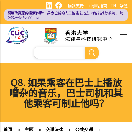
跳
捐款支持
+网站指南
EN
繁體
转
彻底改变您的搜索体验：
探索全新的人工智能
社区法网智能推荐系统
，助
到
您轻松查找相关页面
主
要
内
容
搜
索
Q8. 如果乘客在巴士上播放
嘈杂的音乐，巴士司机和其
他乘客可制止他吗？
首页
»
主题
»
交通法律
»
公共交通
»