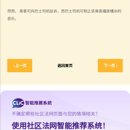
士上述的拒绝理由是否合理呢？
然而，
乘客可向巴士司机投诉，而巴士司机可制止该乘客播放嘈杂的
3. 判刑
音乐。
a. 罚款及监禁
b. 取消驾驶执照
c. 酒后驾驶与没有提供样本
其他罪行
1. 与驾驶执照有关
‹ 上一页
返回首页
下一页 ›
a. 一般
Q1. 持有学习者驾驶执照的人士可以用他/她的电单车提供送外卖的服务
吗？
b. 允许并无持有驾驶执照的人驾驶汽车
Q1. 其他国家发出的驾驶执照在香港是否有效？
不确定哪些社区法网页面与您的情境相关？
Q2. 如果我让我的孩子坐在驾驶座上把玩方向盘，而汽车已停下来，我
使用社区法网智能推荐系统！
会被控告任何罪行吗？