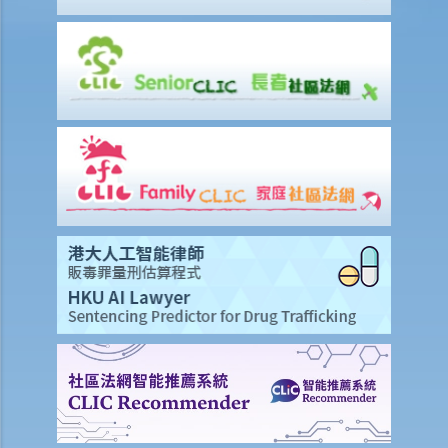
色，结果我被控没有遵从交通灯的讯号过马路。作为视障人士是辩护理
由吗？
Q3. 在拥挤的道路上，如果一辆汽车的大部分（例如，其长度的2/3）已
驶过黄色方格路口，驾驶者是否违反了任何交通法例？
Q4. 当交通灯号变为黄色时，驾驶者已立即停车；灯号变成红色时，汽
车已经完全停止，不过车头部份已越过停车线。驾驶者是否违反了任何
交通法例？
判决摘要：个人对于交通标志意思的错误理解，并不是违反该交通标志
的要求的合理辩解（香港特别行政区 诉 何来）
4. 与车速限制有关
Q1. 在道路或高速公路上驾驶太慢是否违法？法律是否有没有规定道路
上的最低车速？
5. 与改动车辆有关
6. 与安全装备有关
a. 防护头盔