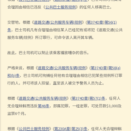
吗？
合理因由相信已违反《
公共巴士服务规例
》的任何人移离巴士。
判决摘要：发生交通意外导致财物损毁，甚至造成人命伤亡的严重后
果，并不一定是「危险驾驶」（香港特别行政区 诉 林志发）
交替地，根据《
道路交通
(
公共服务车辆
)
规例
》
(
第
374D
章
)
第
56(1)
5. 判刑
条
，
巴士司机凡有合理理由相信某人已经犯有或将犯《道路交通
(
公共
服务车辆
)
规例》所订罪行，可命令该人离开其车辆。
a. 法定判刑
b. 涉及酒类或药物的危险驾驶
故此，巴士司机可以制止该乘客播放嘈杂的音乐。
c. 法庭取态
在酒类或药物影响下驾驶
严格来说，根据《
道路交通
(
公共服务车辆
)
规例
》
(
第
374D
章
)
第
58(a)
1. 罪行元素
和
(b)
条
，
巴士司机可拘捕任何他有合理理由相信已犯某些规例所订罪
行的人，并可将该人扣留，直至该人被交予警务人员为止。
a. 「掌管汽车」
b. 「没有能力妥当地控制该汽车」
根据《
道路交通
(
公共服务车辆
)
规例
》
(
第
374D
章
)
第
57(1)
条
，任何人
2. 进行呼气测试及提供样本以作分析的责任
无合理辩解而违反
第
46
条
，即属犯罪，一经定罪，可处罚款
$3,000
及
a. 进行呼气测试的责任
监禁
6
个月。
1. D先生在驾车时被警方截停，并被要求进行随机抽样呼气测试。D先生
根据《
公共巴士服务规例
》
(
第
230A
章
)
第
25(3)
条
，任何人无合理辩解
刚参加完狂野派对，他清楚知道体内的酒精含量肯定超过法定限度。为