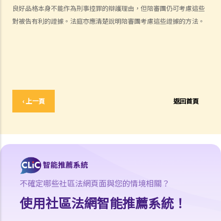
a. 刑事案件中的舉證責任和舉證準則之概述
良好品格本身不能作為刑事控罪的辯護理由，但陪審團仍可考慮這些
對被告有利的證據。法庭亦應清楚說明陪審團考慮這些證據的方法。
1. 控方的提證責任和法律舉證責任
2. 被告的提證責任、法律舉證責任及顛倒舉證責任
3. 什麼是環境證據？
b. 在刑事案件審訊中無須證明的事項
1. 法律推定
2. 事實推定
‹ 上一頁
返回首頁
3. 司法認知
4. 承認事實
2. 被告有權在審訊時不作供嗎？
3. 若被告於審訊選擇出庭作供？
4. 誰可出庭作證？
不確定哪些社區法網頁面與您的情境相關？
a. 同案被告人作為證人
b. 配偶作為證人
使用社區法網智能推薦系統！
c. 兒童作為證人