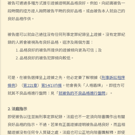
a. 違反基本權利所獲得的證據
被告可通過多種方式援引證據證明其品格良好。例如，向認識被告一
段時間的控方證人詢問被告平時的良好品格，或由被告本人就自己的
b. 誘捕
良好品格作供。
c. 以「濫用司法程序」為由擱置法律程序
d. 對「警察的不合理搜查和扣押」的制裁
被告還可以就自己過往沒有任何刑事定罪紀錄呈上證據。沒有定罪紀
6. 認人程序
錄的人將會被視為有良好品格，這涉及兩個方面：
a. 列隊認人
品格良好的被告所提供的證據傾向更為可信；及
1. 在列隊認人及其他認人程序中，我有哪些權利？
品格良好的被告犯罪傾向較低。
2. 列隊認人的程序
3. 不遵循列隊認人程序的後果
可是，在被告選擇呈上證據之先，他必定要了解根據《
刑事訴訟程序
b. 庭上辨認
條例
》（
第221章
）
第54(1)(f)條
，他會喪失「人格盾牌」，即控方可
c. 其他目視指認程序
就其不良品格進行盤問：見「
就被告的不良品格進行盤問
」。
d. 關於指認證據的指示
e. 其他類型的指認證據
2. 法庭指示
即使被告以往並無刑事定罪紀錄，法庭也不一定須向陪審團作出有關
審判階段
良好品格的指示。不過，若果有正面證據證明被告品格良好，而且相
1. 控方如何把被告人定罪？
關證據沒有任何令人質疑之處，法庭也可公正地向陪審團解釋，即使