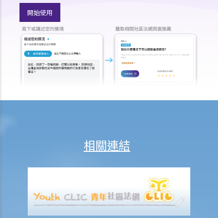
5. 我可以傳召專家證人嗎？
開始使用
a. 誰是專家
b. 專業資格
c. 專家意見的範圍
d. 終極問題
e. 專家的責任
6. 作證的程序
a. 作供前宣誓
b. 主問
c. 盤問
相關連結
d. 覆問
7. 甚麼證據是可獲接納的？
8. 甚麼是傳聞證據？
A. 傳聞證據法則的例外
1. 普通法的例外規定