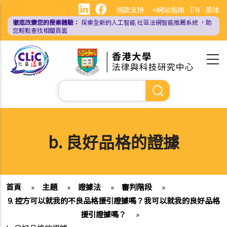
移
捐款支持
+網站指南
EN
简体
至
徹底改變您的搜索體驗：
探索全新的人工智能
社區法網智能推薦系統
，助
主
您輕鬆查找相關頁面
內
容
Search
b. 良好品格的證據
首頁
»
主題
»
證據法
»
審判階段
»
9. 控方可以就我的不良品格援引證據嗎？我可以就我的良好品格
援引證據嗎？
»