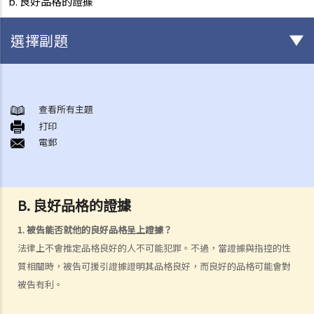
b. 良好品格的證據
選擇副題
審訊前階段
1. 在被逮捕時和警誡會面期間，我有甚麼權利可以保護自己？
查看所有主題
打印
2. 我是否必須回答警方的詢問？
電郵
3. 《查問疑犯及錄取口供的規則及指示》
4. 供認
a. 供認作為傳聞證據規則的例外情況
B. 良好品格的證據
b. 供認的可接納性和證據價值
1. 被告能否就他的良好品格呈上證據？
1. 自願性
法律上不會推定品格良好的人不可能犯罪。不過，當證據與指控的性
2. 豁除證據的剩餘酌情權
質相關時，被告可援引證據證明其品格良好，而良好的品格可能會對
c. 證據的可接納性程序
被告有利。
5. 如果執法人員非法或不正當地取得證據，該如何處理？