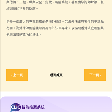
業估價、工程、職業安全、指紋、電腦系統，甚至由馴狗師解讀一隻
c. 以「濫用司法程序」為由擱置法律程序
經訓練的狗隻的反應。
d. 對「警察的不合理搜查和扣押」的制裁
6. 認人程序
另外一個廣大的專業範疇便是海外律師。若海外法律與案件的爭議點
a. 列隊認人
有關，海外律師便能獲認許為海外法律專家，以協助香港法庭理解其
1. 在列隊認人及其他認人程序中，我有哪些權利？
他司法管轄區內的法律。
2. 列隊認人的程序
3. 不遵循列隊認人程序的後果
b. 庭上辨認
c. 其他目視指認程序
d. 關於指認證據的指示
‹ 上一頁
返回首頁
下一頁 ›
e. 其他類型的指認證據
審判階段
1. 控方如何把被告人定罪？
a. 刑事案件中的舉證責任和舉證準則之概述
1. 控方的提證責任和法律舉證責任