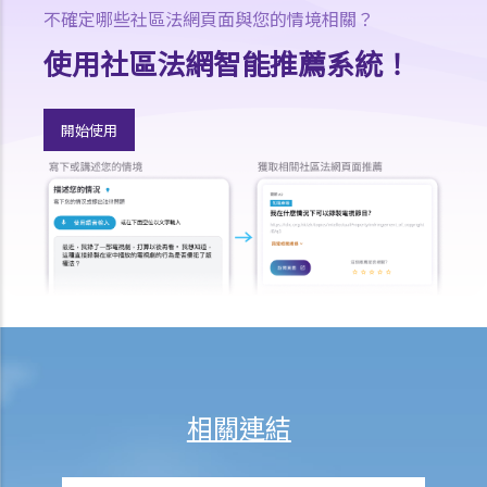
不確定哪些社區法網頁面與您的情境相關？
2. 被告的提證責任、法律舉證責任及顛倒舉證責任
3. 什麼是環境證據？
使用社區法網智能推薦系統！
b. 在刑事案件審訊中無須證明的事項
1. 法律推定
開始使用
2. 事實推定
3. 司法認知
4. 承認事實
2. 被告有權在審訊時不作供嗎？
3. 若被告於審訊選擇出庭作供？
4. 誰可出庭作證？
a. 同案被告人作為證人
b. 配偶作為證人
c. 兒童作為證人
相關連結
5. 我可以傳召專家證人嗎？
a. 誰是專家