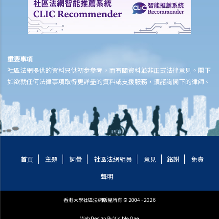
據嗎？
a. 不良品格的證據
1. 同案被告人的不良品格
2. 類同事實證據
重要事項
3. 沒有被控的行為
社區法網提供的資料只供初步參考，而有關資料並非正式法律意見。閣下
4. 就被告的不良品格盤問
如欲就任何法律事項取得更詳盡的資料或支援服務，須諮詢閣下的律師。
b. 良好品格的證據
首頁
主題
詞彙
社區法網組員
意見
銘謝
免責
聲明
香港大學社區法網版權所有 © 2004 - 2026
Web Design
By Visible One