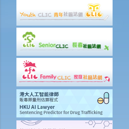
b. 專業資格
c. 專家意見的範圍
d. 終極問題
e. 專家的責任
6. 作證的程序
a. 作供前宣誓
b. 主問
c. 盤問
d. 覆問
7. 甚麼證據是可獲接納的？
8. 甚麼是傳聞證據？
A. 傳聞證據法則的例外
1. 普通法的例外規定
2. 法定例外規定
9. 控方可以就我的不良品格援引證據嗎？我可以就我的良好品格援引證