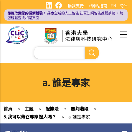
移
捐款支持
+網站指南
EN
简体
至
徹底改變您的搜索體驗：
探索全新的人工智能
社區法網智能推薦系統
，助
主
您輕鬆查找相關頁面
內
容
Search
a. 誰是專家
首頁
»
主題
»
證據法
»
審判階段
»
5. 我可以傳召專家證人嗎？
»
a. 誰是專家