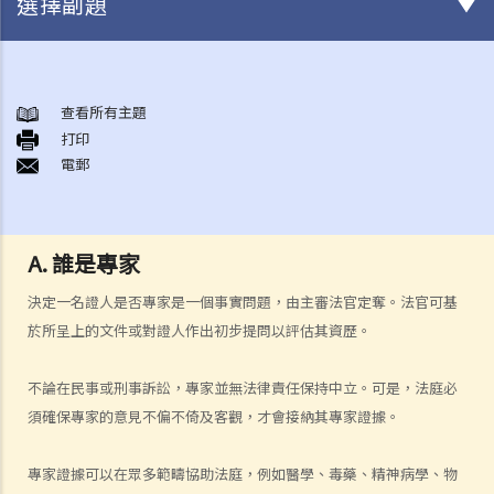
選擇副題
審訊前階段
1. 在被逮捕時和警誡會面期間，我有甚麼權利可以保護自己？
查看所有主題
打印
2. 我是否必須回答警方的詢問？
電郵
3. 《查問疑犯及錄取口供的規則及指示》
4. 供認
a. 供認作為傳聞證據規則的例外情況
A. 誰是專家
b. 供認的可接納性和證據價值
決定一名證人是否專家是一個事實問題，由主審法官定奪。法官可基
1. 自願性
於所呈上的文件或對證人作出初步提問以評估其資歷。
2. 豁除證據的剩餘酌情權
c. 證據的可接納性程序
不論在民事或刑事訴訟，專家並無法律責任保持中立。可是，法庭必
5. 如果執法人員非法或不正當地取得證據，該如何處理？
須確保專家的意見不偏不倚及客觀，才會接納其專家證據。
a. 違反基本權利所獲得的證據
專家證據可以在眾多範疇協助法庭，例如醫學、毒藥、精神病學、物
b. 誘捕