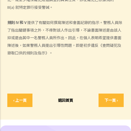
9. 控方可以就我的不良品格援引證據嗎？我可以就我的良好品格援引證
III(a) 就特定罪行接受警誡。
據嗎？
規則 IV 和 V
提供了有關如何撰寫陳述和會面記錄的指示。警務人員除
a. 不良品格的證據
了指出關鍵事項之外，不得對該人作出引導，不論書面陳述是由該人
1. 同案被告人的不良品格
抑或是由其中一名警務人員所作出。因此，在個人表明希望提供書面
2. 類同事實證據
陳述後，如果警務人員提出引導性問題，即是初步違反《查問疑犯及
3. 沒有被控的行為
錄取口供的規則及指示》。
4. 就被告的不良品格盤問
b. 良好品格的證據
‹ 上一頁
返回首頁
下一頁 ›