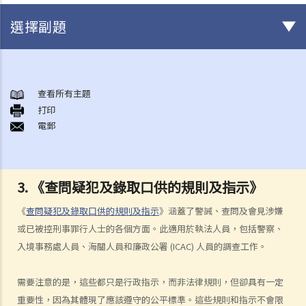
選擇副題
審訊前階段
1. 在被逮捕時和警誡會面期間，我有甚麼權利可以保護自己？
查看所有主題
打印
2. 我是否必須回答警方的詢問？
電郵
3. 《查問疑犯及錄取口供的規則及指示》
4. 供認
a. 供認作為傳聞證據規則的例外情況
3. 《查問疑犯及錄取口供的規則及指示》
b. 供認的可接納性和證據價值
《
查問疑犯及錄取口供的規則及指示
》涵蓋了警誡、查問及會見涉嫌
1. 自願性
或已被控刑事罪行人士的各個方面。此適用於執法人員，包括警察、
2. 豁除證據的剩餘酌情權
入境事務處人員、海關人員和廉政公署 (ICAC) 人員的調查工作。
c. 證據的可接納性程序
5. 如果執法人員非法或不正當地取得證據，該如何處理？
需要注意的是，這些都只是行政指示，而非法律規則，但卻具有一定
a. 違反基本權利所獲得的證據
重要性，因為其體現了應該遵守的公平標準。這些規則和指示不會限