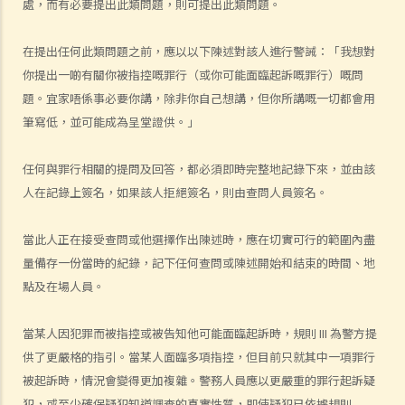
處，而有必要提出此類問題，則可提出此類問題。
a. 誰是專家
b. 專業資格
在提出任何此類問題之前，應以以下陳述對該人進行警誡：「我想對
c. 專家意見的範圍
你提出一啲有關你被指控嘅罪行（或你可能面臨起訴嘅罪行）嘅問
d. 終極問題
題。宜家唔係事必要你講，除非你自己想講，但你所講嘅一切都會用
e. 專家的責任
筆寫低，並可能成為呈堂證供。」
6. 作證的程序
任何與罪行相關的提問及回答，都必須即時完整地記錄下來，並由該
a. 作供前宣誓
人在記錄上簽名，如果該人拒絕簽名，則由查問人員簽名。
b. 主問
c. 盤問
當此人正在接受查問或他選擇作出陳述時，應在切實可行的範圍內盡
d. 覆問
量備存一份當時的紀錄，記下任何查問或陳述開始和結束的時間、地
7. 甚麼證據是可獲接納的？
點及在場人員。
8. 甚麼是傳聞證據？
當某人因犯罪而被指控或被告知他可能面臨起訴時，規則 III 為警方提
A. 傳聞證據法則的例外
供了更嚴格的指引。當某人面臨多項指控，但目前只就其中一項罪行
1. 普通法的例外規定
被起訴時，情況會變得更加複雜。警務人員應以更嚴重的罪行起訴疑
2. 法定例外規定
犯，或至少確保疑犯知道調查的真實性質，即使疑犯已依據規則