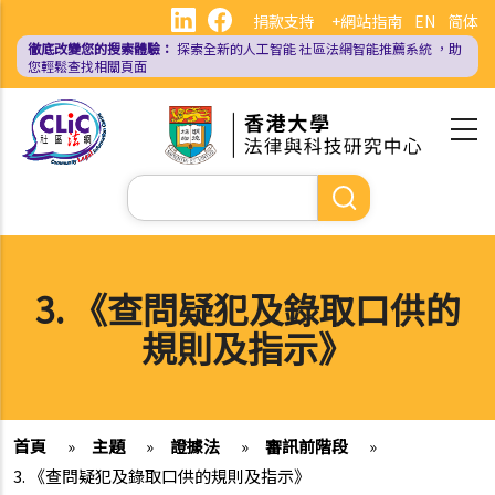
移
捐款支持
+網站指南
EN
简体
至
徹底改變您的搜索體驗：
探索全新的人工智能
社區法網智能推薦系統
，助
主
您輕鬆查找相關頁面
內
容
Search
3. 《查問疑犯及錄取口供的
規則及指示》
首頁
»
主題
»
證據法
»
審訊前階段
»
3. 《查問疑犯及錄取口供的規則及指示》