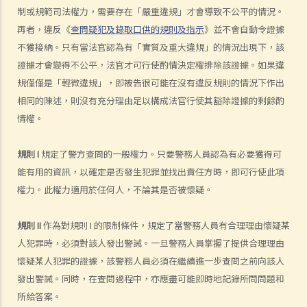
制或規範司法權力，需要存在「嚴重違規」才會導致不公平的情況。
b. 誘捕
再者，違反《
查問疑犯及錄取口供的規則及指示
》並不會自動令證據
c. 以「濫用司法程序」為由擱置法律程序
不獲接納。只有當法官認為有「實質及重大違規」的情況出現下，該
d. 對「警察的不合理搜查和扣押」的制裁
證據才會變得不公平，法官才可行使酌情決定權排除該證據。如果違
6. 認人程序
規僅僅是「輕微違規」，即被告很可能在沒有違反規則的情況下作出
a. 列隊認人
相同的陳述，則沒有充分理由足以構成法官行使其豁除證據的剩餘酌
1. 在列隊認人及其他認人程序中，我有哪些權利？
情權。
2. 列隊認人的程序
規則 I
規定了警方查問的一般權力。只要警務人員認為有必要獲得可
3. 不遵循列隊認人程序的後果
能有用的資訊，以確定是否發生犯罪並找出責任方時，即可行使此項
b. 庭上辨認
權力。此權力適用於任何人，不論其是否被懷疑。
c. 其他目視指認程序
d. 關於指認證據的指示
規則 II
作為對規則 I 的限制條件，規定了當警務人員有合理理由懷疑某
e. 其他類型的指認證據
人犯罪時，必須對該人發出警誡。一旦警務人員掌握了提供合理理由
審判階段
懷疑某人犯罪的證據，該警務人員必須在繼續進一步查問之前向該人
1. 控方如何把被告人定罪？
發出警誡。同時，在查問過程中，亦應盡可能即時地記錄所問問題和
所給答案。
a. 刑事案件中的舉證責任和舉證準則之概述