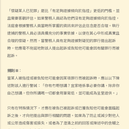
1. 控方的提證責任和法律舉證責任
「懷疑某人已犯罪」是比「有足夠證據傾向於指控」更低的門檻，並
2. 被告的提證責任、法律舉證責任及顛倒舉證責任
且需要客觀評估。如果警務人員認為他們沒有足夠證據傾向於指控，
3. 什麼是環境證據？
法庭會根據警務人員當時所掌握的資訊來評估此信念是否合理。執行
b. 在刑事案件審訊中無須證明的事項
逮捕的警務人員必須具備充分的事實依據，以便在其心中形成真實且
合理的懷疑。然而，當警務人員有足夠證據對疑犯的罪行提出起訴
1. 法律推定
時，他應毫不拖延地對該人提出起訴或告知他可能會因有關罪行而被
2. 事實推定
起訴。
3. 司法認知
4. 承認事實
規則 III
：
2. 被告有權在審訊時不作供嗎？
當某人被指控或被告知他可能會因某項罪行而被起訴時，應以以下陳
3. 若被告於審訊選擇出庭作供？
述對該人進行警誡：「你有冇嘢想講？宜家唔係事必要你講，除非你
4. 誰可出庭作證？
自己想講，但你所講嘅一切都會用筆寫低，並可能成為呈堂證供。」
a. 同案被告人作為證人
只有在特殊情況下，才應在被告已被起訴或已獲告知他可能會面臨起
b. 配偶作為證人
訴之後，才向他提出與罪行相關的問題。如果為了防止或減少對他人
c. 兒童作為證人
或公眾造成傷害或損失，或者為了澄清之前的回答或陳述中的含糊之
5. 我可以傳召專家證人嗎？