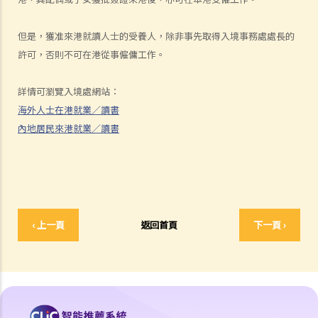
B. 供養父母及供養祖父母或外祖父母免稅額
H. 重婚
但是，獲准來港就讀人士的受養人，除非事先取得入境事務處處長的
許可，否則不可在港從事僱傭工作。
1. 如果我在國外和同性結婚，然後又在香港嫁給別人，算不算重婚？
2. 在離婚呈請中，其中一方已被法庭命令為另一方支付附屬濟助。如果
詳情可瀏覽入境處網站：
支付方後來發現接受方在結婚時已在內地和其他人合法結婚，支付方是
海外人士在港就業／讀書
否可以(a)根據新證據撤銷判決，(b)請求法庭宣告婚姻因重婚而無效，以
內地居民來港就業／讀書
及(c)請求取消對方獲得附屬濟助的權利？
I. 同居
A. 香港不接納「事實婚姻」
B. 遺產分配
C. 保障同居伴侶免受暴力對待
‹ 上一頁
返回首頁
下一頁 ›
D. 父母的權利
E. 同居伴侶分手
1. 婚前協議和同居協議有甚麼區別？
2. 我的伴侶是香港居民，而我不是香港居民。我們一起生活了一年，但
未婚。我們的孩子也能獲得香港永久居留權嗎？