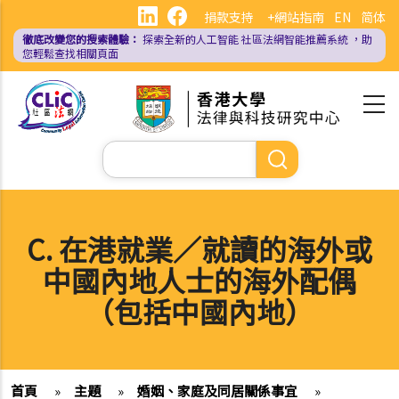
移
捐款支持
+網站指南
EN
简体
至
徹底改變您的搜索體驗：
探索全新的人工智能
社區法網智能推薦系統
，助
主
您輕鬆查找相關頁面
內
容
Search
C. 在港就業／就讀的海外或
中國內地人士的海外配偶
（包括中國內地）
首頁
»
主題
»
婚姻、家庭及同居關係事宜
»