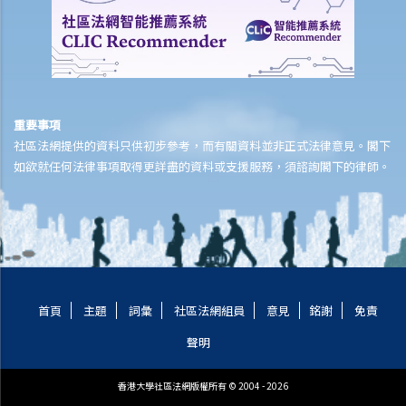
4. 與父母職責有關的罪行
5. 體罰與暴力：界限是甚麼？
管養和監護兒童
A. 由健在的父母委任臨時監護人
B. 由法庭委任監護人
重要事項
C. 《未成年人監護條例》
社區法網提供的資料只供初步參考，而有關資料並非正式法律意見。閣下
D. 兒童的管養權
如欲就任何法律事項取得更詳盡的資料或支援服務，須諮詢閣下的律師。
離婚
A. 概述離婚帶來的影響
B. 其他解決婚姻問題之方法
1. 除了向法庭申請離婚之外，還有什麼其他渠道解決雙方之分歧？有關
方法與離婚訴訟有何差異？
首頁
主題
詞彙
社區法網組員
意見
銘謝
免責
2. 家事調解有什麼優點？
3. 那些官方或義務性質的機構可為夫婦在離婚前後提供家事調解服務？
聲明
C. 離婚（先決條件）
香港大學社區法網版權所有 © 2004 - 2026
1. 在離婚或婚姻訴訟中，如我無法負擔聘請代表律師的費用，我可以怎