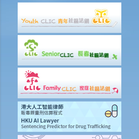
1. 在香港結婚有年齡限制嗎？
2. 我的妻子是澳洲人。我想她來香港與我同住。我要怎樣做？
3. 我幾年前在內地結婚，但後來丈夫離開了我，不知所蹤。我現在想在
香港再結婚了，我有可能干犯重婚罪嗎？
4. 我懷疑妻子紅杏出牆，我可否藉此理由離婚？
5. 我是一名女性，與男朋友同居，並不打算結婚。我們在法律上的保障
會較少嗎？
6. 我快將要結婚了。我的父親很富有，他不大相信我的未婚夫，建議我
與未婚夫訂立婚姻協議書。甚麼是婚姻協議書？
7. 婚姻協議具法律效力嗎？
父母權利和義務
1. 父親對非婚生子女有父母權利嗎？如果非婚生子女在出生登記時未有
註冊父親名字，該名父親其後是否可以行使父母權利？需要子女的母親
同意嗎？是否需要任何證據（例如脱氧核醣核酸測試報告）？
2. 在香港，同性伴侶是否享有與異性伴侶相同的育兒權？
3. 未滿18歲的青少年能不顧父母反對整容嗎？