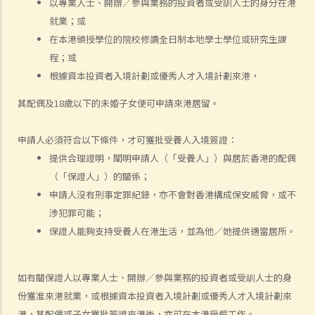
以專業人士、開辦／參與業務的投資者或受訓人士的身分在港
B. 結婚登記程序
就業；或
C. 婚姻的有效性
在本港頒授學位的院校修讀全日制本地學士學位或研究生課
D. 《婚姻條例》下的罪行
程；或
E. 婚姻協議書
根據資本投資者入境計劃或優秀人才入境計劃來港，
A. 婚姻協議書的法律地位
其配偶及18歲以下的未婚子女便可申請來港居留。
B. 婚前協議書及公共政策
C. 分居協議
申請人必須符合以下條件，才可獲批受養人入境簽證：
1. 如果夫妻打算離婚，簽訂分居協議有甚麼好處？
提供合理證明，闡明申請人（「受養人」）與居於香港的配偶
2. 如果一方在聆訊前不再同意分居協議的條款，應該怎樣處理？
（「保證人」）的關係；
申請人沒有刑事定罪紀錄，亦不會對香港構成保安威脅，或不
F. 與非香港居民結婚
涉犯罪可能；
A. 香港居民與海外人士結婚（中國內地人士除外）
保證人能夠支持受養人在港生活，並為他／她提供適當居所。
B. 香港永久居民與內地人士結婚
C. 在港就業／就讀的海外或中國內地人士的海外配偶（包括中國內地）
如有關保證人以專業人士、開辦／參與業務的投資者或受訓人士的身
G. 已婚人士享有的福利與權益
份獲准來港就業，或根據資本投資者入境計劃或優秀人才入境計劃來
A. 已婚人士免稅額
港，其配偶或子女獲批簽證來港後，亦可在本港受僱工作。