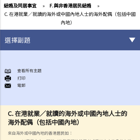
結婚及同居事宜
»
F. 與非香港居民結婚
»
C. 在港就業／就讀的海外或中國內地人士的海外配偶（包括中國
內地）
選擇副題
結婚及同居事宜
A. 概述
查看所有主題
打印
B. 香港認可的婚姻關係
電郵
1. 如果我在香港以外地方結婚，是否需要通知香港政府更新我的婚姻狀
況？
2. 我在香港以外的地方結婚，但擔心在香港不被承認。我可以在香港登
C. 在港就業／就讀的海外或中國內地人士的
記結婚嗎？
海外配偶（包括中國內地）
C. 辦理婚姻登記及舉行婚禮
來自海外或中國內地的香港居民如：
A. 在香港結婚的條件