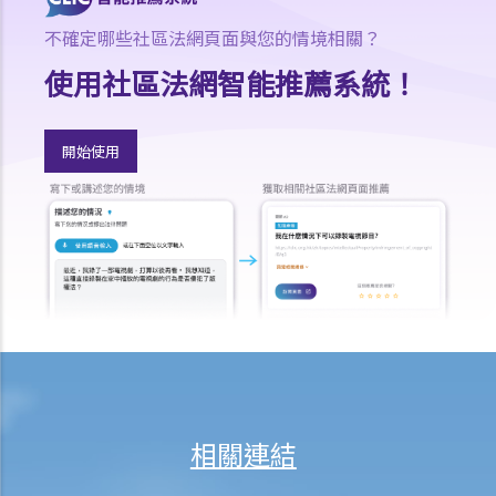
3. 如果我在與伴侶同居時對其居所或所在社區造成損毀，我是否需要承
不確定哪些社區法網頁面與您的情境相關？
擔任何責任？
使用社區法網智能推薦系統！
J. 變性人的婚姻
1. 我在香港合法結婚。如果後來我的配偶變性，我的婚姻還有效嗎？
開始使用
K. 同性婚姻／公民伙伴關係
1. 於海外結婚的同性伴侶在香港享有的權益及福利
2. 同性伴侶需要回到他們結婚的國家才能離婚嗎？他們是否需要向香港
政府更新婚姻狀況為離婚？
L. 假結婚
1. 假結婚可以被起訴那些刑事罪行以及刑罰是甚麼？
2. 如何證明一段婚姻是假結婚？
3. 如果我涉及假結婚，這是否自動意味著婚姻為無效？
M. 婚姻狀況記錄
相關連結
N. 常見問題