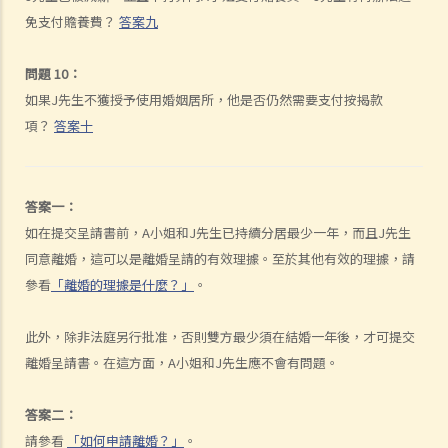
免支付贍養費？
答案九
K. 同性婚姻／公民伙伴關係
1. 於海外結婚的同性伴侶在香港享有的權益及福利
問題 10：
2. 同性伴侶需要回到他們結婚的國家才能離婚嗎？他們是否需要向香港
如果J先生不獲授予使用婚姻居所，他是否仍然需要支付按揭款
政府更新婚姻狀況為離婚？
項？
答案十
L. 假結婚
1. 假結婚可以被起訴那些刑事罪行以及刑罰是甚麼？
答案一：
2. 如何證明一段婚姻是假結婚？
如在提交呈請書前，A小姐和J先生已持續分居最少一年，而且J先生
3. 如果我涉及假結婚，這是否自動意味著婚姻為無效？
同意離婚，這可以是離婚呈請的有效理據。至於其他有效的理據，請
M. 婚姻狀況記錄
參看
「離婚的理據是什麼？」
。
N. 常見問題
1. 在香港結婚有年齡限制嗎？
此外，除非法庭另行批准，否則雙方最少須在結婚一年後，才可提交
2. 我的妻子是澳洲人。我想她來香港與我同住。我要怎樣做？
離婚呈請書。在這方面，A小姐和J先生應不會有問題。
3. 我幾年前在內地結婚，但後來丈夫離開了我，不知所蹤。我現在想在
香港再結婚了，我有可能干犯重婚罪嗎？
答案二：
4. 我懷疑妻子紅杏出牆，我可否藉此理由離婚？
請參看
「如何申請離婚？」
。