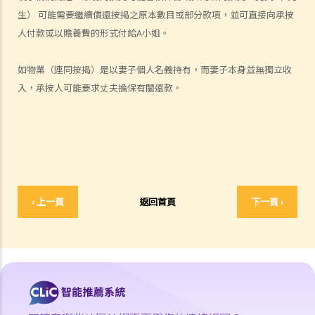
海外政府也沒有為我們再頒發結婚證。 在這種情況下，我如何在香港申
生） 可能需要繼續償還按揭之原本數目或部分款項，並可直接向承按
請離婚？
人付款或以贍養費的形式付給A小姐。
3. 我的配偶已經失蹤多年，我不知道他/她的下落。我怎樣才能將呈請書
和其他文件送達他/她？
如物業（連同按揭）是以妻子個人名義持有，而妻子本身並無獨立收
4. 如果呈請人和答辯人仍然住在一起，呈請人可以直接將呈請書送達答
入，承按人可能要求丈夫擔保有關還款。
辯人嗎？
5. 我的配偶堅持不交回文件送達認收書（表格4）。呈請是否暫緩執
行？
6. 在頒布暫准離婚令的情況下，在什麼情況下該判令不能被轉為絕對離
婚令或被撤銷？
7. 在暫准離婚令被批准後，如果申請人沒有申請將判令定為絕對離婚令
‹ 上一頁
返回首頁
下一頁 ›
（表格5），答辯人可以通過填寫表格5來啟動程序嗎？
3. 離婚訴訟將會在什麼時候完結？我要等待多久才可以再婚？
4. 如果一方在授予暫准離婚令後但在該令轉為絕對離婚令前去世，會發
生什麼？
E. 離婚（子女事宜）