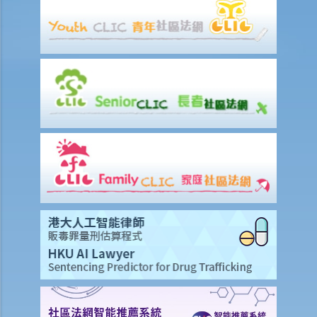
4. 如果父母一方獲得子女的管養權，可以為子女做出哪些決定？
5. 如果父母雙方都獲得子女的共同管養權，父母一方可以為子女做出哪
些決定？
6. 如果父母雙方都獲得子女的共同管養權，並就著子女有育兒糾紛，父
母可以怎麼做？
7. 被授予子女單獨管養權的父母在為子女做出決定之前是否需要諮詢另
一方？
8. 管養父母是否可以私下將管養權轉讓給非管養父母？
9. 什麼是「留宿探視」和「監管探視」？
10. 如果沒有管養權的父母被允許探視，獲得管養權的父母是否可以阻
止另一方探望他/她的孩子？
11. 如果沒有管養權的父母被另一方無合理理由阻止探望子女，他/她可
以怎麼辦？
2. 贍養費
1. 法庭在評定子女的贍養費時，會考慮什麼因素？
2. 我離婚了而我的前妻再婚了。 我可以停止給她經濟支援，但我還需要