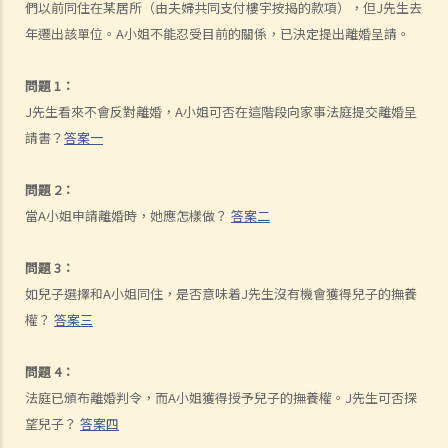
們以前同住在某居所（由夫婦共同支付樓宇按揭的款項），但J先生去
A. 婚姻協議書的法律地位
年遷出該單位。A小姐不能忍受目前的關係，已決定提出離婚呈請。
B. 婚前協議書及公共政策
C. 分居協議
問題 1：
1. 如果夫妻打算離婚，簽訂分居協議有甚麼好處？
J先生看來不會反對離婚，A小姐可否在這階段向家事法庭提交離婚呈
2. 如果一方在聆訊前不再同意分居協議的條款，應該怎樣處理？
請書？
答案一
F. 與非香港居民結婚
問題 2：
A. 香港居民與海外人士結婚（中國內地人士除外）
當A小姐申請離婚時，她應怎樣做？
答案二
B. 香港永久居民與內地人士結婚
C. 在港就業／就讀的海外或中國內地人士的海外配偶（包括中國內地）
問題 3：
G. 已婚人士享有的福利與權益
如兒子選擇和A小姐同住，是否意味着J先生沒有機會獲得兒子的撫養
A. 已婚人士免稅額
權？
答案三
B. 供養父母及供養祖父母或外祖父母免稅額
問題 4：
H. 重婚
法庭已頒布離婚判令，而A小姐獲得授予兒子的撫養權。J先生可否探
1. 如果我在國外和同性結婚，然後又在香港嫁給別人，算不算重婚？
望兒子？
答案四
2. 在離婚呈請中，其中一方已被法庭命令為另一方支付附屬濟助。如果