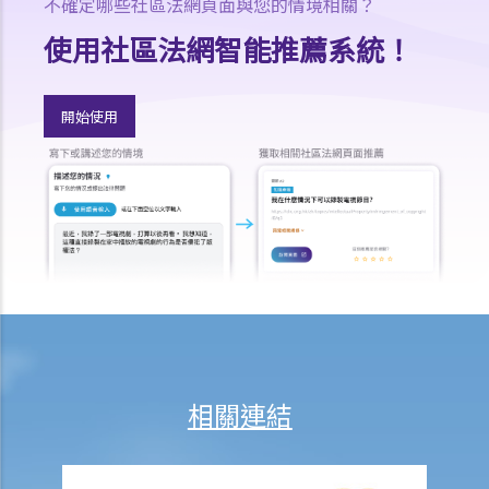
不確定哪些社區法網頁面與您的情境相關？
1. 管養權、照顧和管束權、探視權
使用社區法網智能推薦系統！
A. 申請
1. 法庭會考慮什麼因素，才會將子女撫養權判給其中一方或雙方？
開始使用
2. 自從我與丈夫於兩年前分居後，女兒經已和他一起居住，如我現在申
請離婚，我獲判女兒撫養權的可能性有多大？
3. 管養令可以更改嗎？
4. 如果沒有一方希望管養孩子怎麼辦？
5. 社會福利調查報告在評估兒童管養權方面有什麼作用？
6. 如果一方不同意社會福利調查報告，他/她可以要求法庭駁回並要求重
新索取報告嗎？
B. 執行
1. 我的妻子要申請離婚，並計劃在排期審訊期間帶同我們唯一的女兒離
開香港，我能否阻止她？
相關連結
2. 妻子拒絕見我，並且不讓我知道女兒身在何處，我應怎樣做？我如何
能夠阻止我妻子奪去女兒？
3. 父親或母親可否在獲得撫養權後，帶同有關子女離開香港？