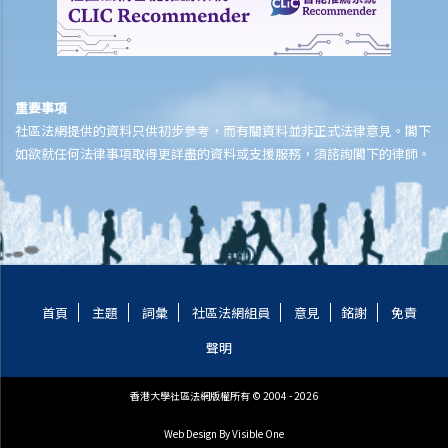
為和她住在一起的孩子支付孩子的撫養費嗎？
3. 我來自中國大陸的妻子生了一個孩子，DNA測試證明他不是我的兒
子。如果我離婚了，我還需要支付孩子的撫養費嗎？ 在我們處理離婚之
前，她是否需要獲得香港永久居留權？
重要事項
社區法網提供的資料只供初步參考，而有關資料並非正式法律意見。閣下
3. 排解子女糾紛
如欲就任何法律事項取得更詳盡的資料或支援服務，須諮詢閣下的律師。
F. 離婚 (財務事宜)
1. 法庭會如何處理或分配夫婦在離婚後的財產？
2. 法庭在評定給予什麼類型的贍養費和其金額時，將考慮什麼因素？
3. 法庭會遵循哪些指引和步驟來決定婚姻財務的分配？
1. 一對已婚夫婦共同擁有一套公寓，而丈夫則貢獻了大部分抵押貸款。
首頁
主題
詞彙
社區法網組員
意見
銘謝
免責
離婚後，丈夫可否要求擁有該單位的絕對擁有權，並拒絕分享出售單位
所得的收益？
聲明
2. 如果物業由身在中國大陸或海外的一方擁有，法庭在裁定給予附屬濟
香港大學社區法網版權所有 © 2004 - 2026
助時如何考慮該方的利益？
3. 如果該物業由一方及其母親以(a) 聯權共有(“俗稱"長命契")或(b)分權
Web Design
By Visible One