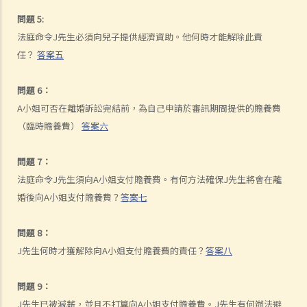
支付方後來發現接受方在結婚時已在內地和其他人合法結婚，支付方是
問題 5:
否可以(a)根據新證據撤銷判決，(b)請求法庭宣告婚姻因重婚而無效，以
法庭命令J先生必須向兒子提供經濟資助。他何時才能解除此責
及(c)請求取消對方獲得附屬濟助的權利？
任？
答案五
I. 同居
問題 6：
A. 香港不接納「事實婚姻」
A小姐可否在離婚訴訟完結前，為自己申請於審訊期間提供的贍養費
B. 遺產分配
（臨時贍養費）
答案六
C. 保障同居伴侶免受暴力對待
D. 父母的權利
問題 7：
E. 同居伴侶分手
法庭命令J先生須向A小姐支付贍養費。有何方法確保J先生將會在離
1. 婚前協議和同居協議有甚麼區別？
婚後向A小姐支付贍養費？
答案七
2. 我的伴侶是香港居民，而我不是香港居民。我們一起生活了一年，但
未婚。我們的孩子也能獲得香港永久居留權嗎？
問題 8：
3. 如果我在與伴侶同居時對其居所或所在社區造成損毀，我是否需要承
J先生何時才獲解除向A小姐支付贍養費的責任？
答案八
擔任何責任？
J. 變性人的婚姻
問題 9：
1. 我在香港合法結婚。如果後來我的配偶變性，我的婚姻還有效嗎？
J先生已被減薪，並且不打算向A小姐支付贍養費。J先生有何辦法避