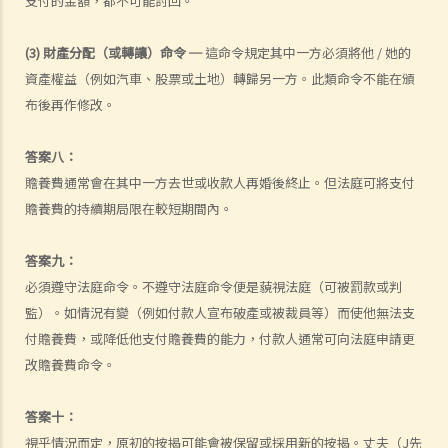
支付的金額，都不可能討回。
3. 如果我的配偶因故離開一年多（例如，在世界各地流浪、逃債），我
(3) 財產分配（或轉讓）命令 ─
這命令規定其中一方必須將他 / 她的
可以因遺棄而離婚嗎？
資產權益（例如汽車、股票或土地）轉歸另一方。此類命令不能在頒
D. 分居
布後再作修改。
1. 如果夫妻雙方不同意分居日期，有甚麼證據可以作為證明？
2. 由於2019冠狀病毒病的大流行，我在香港居住期間，我的配偶在中國
答案八：
大陸工作了兩年。我可以以分居兩年為由離婚嗎？
贍養費通常會在其中一方去世或收款人再婚後終止。但法庭可將支付
1. 在離婚申請中通過「過失」事實和「無過失」事實以證明「婚姻已破
贍養費的持續期局限在較短期間內。
裂至無可挽救之地步」的區別是甚麼？
2. 如果我的配偶被送進監獄，我可以不經他/她同意而申請離婚嗎？我可
答案九：
以依靠甚麼基礎？如果刑期少於2年，呈請人能否以遺棄理由為依據？
必須遵守法庭命令。不遵守法庭命令便是藐視法庭（可被罰款或判
監）。如情況有變（例如付款人宣布破產或被裁員等）而使他無法支
對於2年或更長時間的監禁，是否可以以兩年分居作為離婚理由？
付贍養費，或降低他支付贍養費的能力，付款人通常可向法庭申請更
2. 如何申請離婚？（連同有關程序的簡介）
改贍養費命令。
1. 當我收到配偶的離婚申請時，我該怎麼辦？我應該聘請律師還是可以
自己處理嗎？
答案十：
2. 我在香港以外的地方和我的伴侶結婚；但是，我們丟失了結婚證書，
視乎情況而定，原初的按揭可能會被保留或採用新的按揭。丈夫（J先