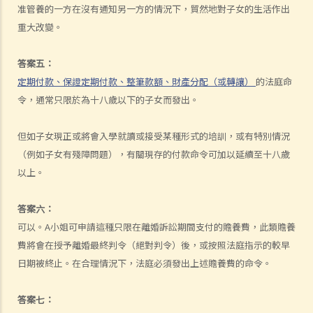
准管養的一方在沒有通知另一方的情況下，貿然地對子女的生活作出
C. 《未成年人監護條例》
重大改變。
D. 兒童的管養權
離婚
答案五：
A. 概述離婚帶來的影響
定期付款、保證定期付款、整筆款額、財產分配（或轉讓）
的法庭命
B. 其他解決婚姻問題之方法
令，通常只限於為十八歲以下的子女而發出。
1. 除了向法庭申請離婚之外，還有什麼其他渠道解決雙方之分歧？有關
但如子女現正或將會入學就讀或接受某種形式的培訓，或有特別情況
方法與離婚訴訟有何差異？
（例如子女有殘障問題），有關現存的付款命令可加以延續至十八歲
2. 家事調解有什麼優點？
以上。
3. 那些官方或義務性質的機構可為夫婦在離婚前後提供家事調解服務？
C. 離婚（先決條件）
答案六：
1. 在離婚或婚姻訴訟中，如我無法負擔聘請代表律師的費用，我可以怎
可以。A小姐可申請這種只限在離婚訴訟期間支付的贍養費，此類贍養
辦？
費將會在授予離婚最終判令（絕對判令）後，或按照法庭指示的較早
2. 我能否在香港辦理離婚？我需要符合什麼條件？
日期被終止。在合理情況下，法庭必須發出上述贍養費的命令。
3. 我應否選擇在香港辦理離婚？
4. 除根據香港《婚姻條例》註冊結婚之外，有什麼其他類型的婚姻會獲
答案七：