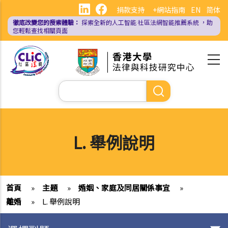
移
捐款支持
+網站指南
EN
简体
至
徹底改變您的搜索體驗：
探索全新的人工智能
社區法網智能推薦系統
，助
主
您輕鬆查找相關頁面
內
容
Search
L. 舉例說明
首頁
»
主題
»
婚姻、家庭及同居關係事宜
»
離婚
»
L. 舉例說明