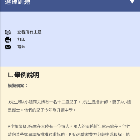
選擇副題
結婚及同居事宜
A. 概述
查看所有主題
打印
B. 香港認可的婚姻關係
電郵
1. 如果我在香港以外地方結婚，是否需要通知香港政府更新我的婚姻狀
況？
2. 我在香港以外的地方結婚，但擔心在香港不被承認。我可以在香港登
L. 舉例說明
記結婚嗎？
模擬個案：
C. 辦理婚姻登記及舉行婚禮
A. 在香港結婚的條件
J先生和A小姐兩夫婦有一名十二歲兒子。J先生是會計師，妻子A小姐
B. 結婚登記程序
是護士。他們的兒子今年剛升讀中學。
C. 婚姻的有效性
D. 《婚姻條例》下的罪行
A小姐懷疑J先生在大陸有一位情人。兩人的關係近年愈來愈差。他們
E. 婚姻協議書
曾向某些家事調解機構尋求協助，但仍未能就雙方分歧達成和解。他