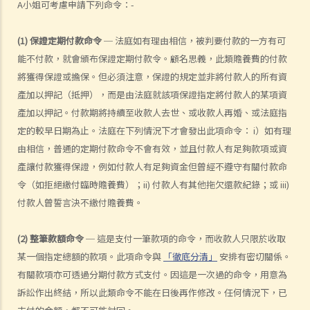
香港法律承認？在外國註冊結婚或按照中國傳統習俗結婚或無註冊的配
A小姐可考慮申請下列命令：-
偶，可否在香港申請離婚?
5. 妾侍和相關子女能否獲法律承認？他 / 她們可否成為離婚訴訟的其中
(1) 保證定期付款命令
─ 法庭如有理由相信，被判要付款的一方有可
能不付款，就會頒布保證定期付款令。顧名思義，此類贍養費的付款
一方？
將獲得保證或擔保。但必須注意，保證的規定並非將付款人的所有資
D. 離婚（申請離婚之程序和理由）
產加以押記（抵押），而是由法庭就該項保證指定將付款人的某項資
1. 離婚的理據是什麼？我是否必須向法庭解釋我要離婚的原因？
產加以押記。付款期將持續至收款人去世、或收款人再婚、或法庭指
A. 通姦
定的較早日期為止。法庭在下列情況下才會發出此項命令： i）如有理
由相信，普通的定期付款命令不會有效，並且付款人有足夠款項或資
1. 如果法庭接受配偶通姦作為離婚理由的理據，對兒童撫養相關問題和
產讓付款獲得保證，例如付款人有足夠資金但曾經不遵守有關付款命
輔助救濟是否有任何好處？
令（如拒絕繳付臨時贍養費）；ii) 付款人有其他拖欠還款紀錄；或 iii)
2. 如果法庭接受我配偶通姦作為離婚理由的證據，我可以從我配偶那裡
付款人曾誓言決不繳付贍養費。
獲得賠償嗎？
B. 不合理的行為
(2) 整筆款額命令
─ 這是支付一筆款項的命令，而收款人只限於收取
C. 遺棄
某一個指定總額的款項。此項命令與
「徹底分清」
安排有密切關係。
1. 如果我的配偶一年來並沒有支付家庭費用，是否構成遺棄？
有關款項亦可透過分期付款方式支付。因這是一次過的命令，用意為
2. 如果我的配偶剛離開一年多而沒有告訴我原因，我可以因遺棄而離婚
訴訟作出終結，所以此類命令不能在日後再作修改。任何情況下，已
嗎？我需要證明他/她的意圖嗎？