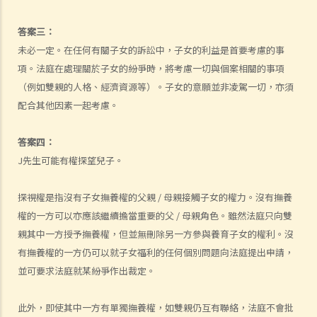
5. 我是一名女性，與男朋友同居，並不打算結婚。我們在法律上的保障
會較少嗎？
答案三：
6. 我快將要結婚了。我的父親很富有，他不大相信我的未婚夫，建議我
未必一定。在任何有關子女的訴訟中，子女的利益是首要考慮的事
與未婚夫訂立婚姻協議書。甚麼是婚姻協議書？
項。法庭在處理關於子女的紛爭時，將考慮一切與個案相關的事項
（例如雙親的人格、經濟資源等）。子女的意願並非凌駕一切，亦須
7. 婚姻協議具法律效力嗎？
配合其他因素一起考慮。
父母權利和義務
1. 父親對非婚生子女有父母權利嗎？如果非婚生子女在出生登記時未有
答案四：
註冊父親名字，該名父親其後是否可以行使父母權利？需要子女的母親
J先生可能有權探望兒子。
同意嗎？是否需要任何證據（例如脱氧核醣核酸測試報告）？
2. 在香港，同性伴侶是否享有與異性伴侶相同的育兒權？
探視權是指沒有子女撫養權的父親 / 母親接觸子女的權力。沒有撫養
3. 未滿18歲的青少年能不顧父母反對整容嗎？
權的一方可以亦應該繼續擔當重要的父 / 母親角色。雖然法庭只向雙
4. 與父母職責有關的罪行
親其中一方授予撫養權，但並無刪除另一方參與養育子女的權利。沒
5. 體罰與暴力：界限是甚麼？
有撫養權的一方仍可以就子女福利的任何個別問題向法庭提出申請，
管養和監護兒童
並可要求法庭就某紛爭作出裁定。
A. 由健在的父母委任臨時監護人
此外，即使其中一方有單獨撫養權，如雙親仍互有聯絡，法庭不會批
B. 由法庭委任監護人