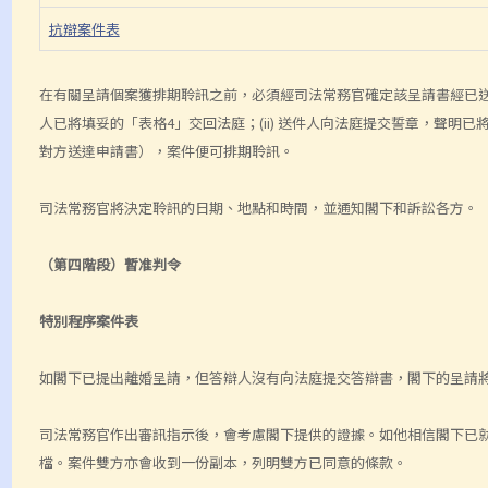
抗辯案件表
在有關呈請個案獲排期聆訊之前，必須經司法常務官確定該呈請書經已送達
人已將填妥的「表格4」交回法庭；(ii) 送件人向法庭提交誓章，聲
對方送達申請書），案件便可排期聆訊。
司法常務官將決定聆訊的日期、地點和時間，並通知閣下和訴訟各方。
（第四階段）暫准判令
特別程序案件表
如閣下已提出離婚呈請，但答辯人沒有向法庭提交答辯書，閣下的呈請
司法常務官作出審訊指示後，會考慮閣下提供的證據。如他相信閣下已
檔。案件雙方亦會收到一份副本，列明雙方已同意的條款。