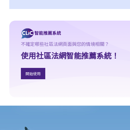
2. 我能否在香港辦理離婚？我需要符合什麼條件？
3. 我應否選擇在香港辦理離婚？
4. 除根據香港《婚姻條例》註冊結婚之外，有什麼其他類型的婚姻
會獲香港法律承認？在外國註冊結婚或按照中國傳統習俗結婚或無
註冊的配偶，可否在香港申請離婚?
不確定哪些社區法網頁面與您的情境相關？
5. 妾侍和相關子女能否獲法律承認？他 / 她們可否成為離婚訴訟的
使用社區法網智能推薦系統！
其中一方？
D. 離婚（申請離婚之程序和理由）
1. 離婚的理據是什麼？我是否必須向法庭解釋我要離婚的原因？
開始使用
A. 通姦
1. 如果法庭接受配偶通姦作為離婚理由的理據，對兒童撫養相關問
題和輔助救濟是否有任何好處？
2. 如果法庭接受我配偶通姦作為離婚理由的證據，我可以從我配偶
那裡獲得賠償嗎？
B. 不合理的行為