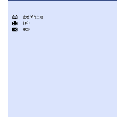
結婚及同居事宜
查看所有主題
A. 概述
打印
B. 香港認可的婚姻關係
電郵
1. 如果我在香港以外地方結婚，是否需要通知香港政府更新我的婚
姻狀況？
2. 我在香港以外的地方結婚，但擔心在香港不被承認。我可以在香
港登記結婚嗎？
C. 辦理婚姻登記及舉行婚禮
A. 在香港結婚的條件
B. 結婚登記程序
C. 婚姻的有效性
D. 《婚姻條例》下的罪行
E. 婚姻協議書
A. 婚姻協議書的法律地位