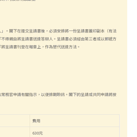
人」。閣下在提交呈請書後，必須安排將一份呈請書蓋印副本（有法
下不得親自將呈請書送達答辯人。呈請書必須經由第三者或以郵遞方
下將呈請書刊登在報章上，作為替代送達方法。
法常務官申請有關指示，以便排期聆訊。閣下的呈請或共同申請將按
費用
630元