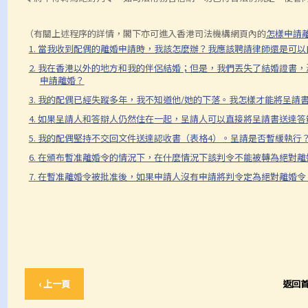
（有關上述程序的詳情，閣下亦可進入香港司法機構網頁內的
怎樣申請
1. 當我收到配偶的離婚申請時，我該怎麼辦？我應該聘請律師還是可
2. 我在香港以外的地方和我的伴侶結婚；但是，我們丟失了結婚證書
申請離婚？
3. 我的配偶已經失蹤多年，我不知道他/她的下落。我怎樣才能將呈請
4. 如果呈請人和答辯人仍然住在一起，呈請人可以直接將呈請書送達答
5. 我的配偶堅持不交回文件送達認收書（表格4）。呈請是否暫緩執行
6. 在頒布暫准離婚令的情況下，在什麼情況下該判令不能被轉為絕對
7. 在暫准離婚令被批准後，如果申請人沒有申請將判令定為絕對離婚
‹ 上一頁
返回