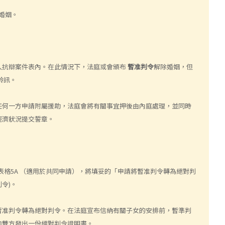
婚姻。
入抗辯案件表內。在此情況下，法庭或會頒布
暫准判令
解除婚姻，但
聆訊。
任何一方申請附屬援助，法庭會將有關事宜押後由內庭處理，並同時
經濟狀況提交誓章。
或表格5A （適用於共同申請），將填妥的「申請將暫准判令轉為絕對判
令)。
暫准判令轉為絕對判令。在法庭宣布信納有關子女的安排前，暫準判
向雙方發出一份絕對判令證明書。