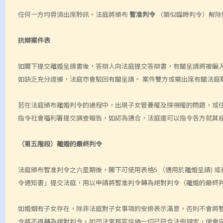
任何一方均毋須出席聆訊。法庭將頒布
暫准判令
（類似臨時判令）解除
抗辯案件表
如閣下提交離婚呈請書後，答辯人向法庭提交答辯書，有關呈請將被編
如缺乏充分證據，法庭亦會駁回有關呈請。 案件雙方或需出席有關法庭
若在法庭頒布離婚判令的過程中，出現子女管養權及探視權的問題，或
指令社會福利署提交調查報告，如認為適合，法庭還可以指令各方就其
（第五階段）離婚的最終判令
法庭頒布暫准判令之六星期後，閣下可使用表格5 （適用於離婚呈請) 
令通知書」提交法庭，用以申請將暫准判令轉為絕對判令（離婚的最終判
如婚姻有子女存在，除非法庭對子女事項的安排表示滿意，否則不會將
令將不得轉為絕對判令。如司法常務官信納一切已符合法例規定，便會