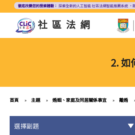
移
徹底改變您的搜索體驗：
探索全新的人工智能
社區法網智能推薦系統
，
至
主
社區法網
內
容
2.
首頁
»
主題
»
婚姻、家庭及同居關係事宜
»
離婚
選擇副題