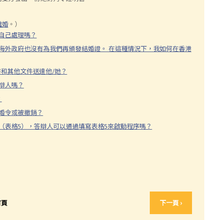
離婚
。）
以自己處理嗎？
，海外政府也沒有為我們再頒發結婚證。 在這種情況下，我如何在香港
書和其他文件送達他/她？
辯人嗎？
？
離婚令或被撤銷？
令（表格5），答辯人可以通過填寫表格5來啟動程序嗎？
首頁
下一頁 ›