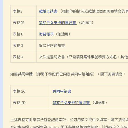
表格2
離婚呈請書
（根據你的情況或離婚理由而需要填寫的
表格2B
關於子女安排的陳述書
（如適用）
表格 E
財務報表
（如適用）
表格 3
訴訟程序通知書
表格 4
文件送達認收書（只需填寫案件編號和雙方姓名，其他
如屬
共同申請
（即閣下和配偶已同意共同申請離婚），閣下需要填寫：
表格 2C
共同申請書
表格 2D
關於子女安排的陳述書
（如適用）
上述表格可向家事法庭登記處索取，並可用英文或中文填寫。閣下須將
登記處存檔，存檔費為630元。閣下將獲發給個案編號，其後提交的任