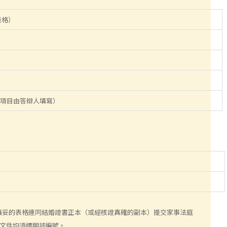
表格）
項目由答辯人填寫）
填妥的表格連同結婚證書正本（或經核證真確的副本）提交家事法庭
何文件均須標明該編號。