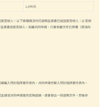
1,045元
答辯人。以下兩種情況均可證明呈請書已經送達答辯人：(i) 答辯
明已將呈請書送達答辯人。如屬共同申請，只要有關文件已齊備（毋須向
將被編入特別程序案件表內。共同申請亦歸入特別程序案件表內。
就呈請或共同申請提供足夠證據，便會發出一份證明文件，然後存