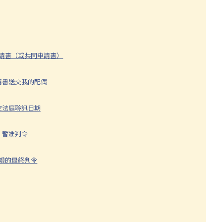
呈請書（或共同申請書）
請書送交我的配偶
定法庭聆訊日期
 暫准判令
離婚的最終判令