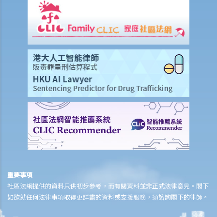
K. 同性婚姻／公民伙伴關係
1. 於海外結婚的同性伴侶在香港享有的權益及福利
2. 同性伴侶需要回到他們結婚的國家才能離婚嗎？他們是否需要向香港
政府更新婚姻狀況為離婚？
L. 假結婚
1. 假結婚可以被起訴那些刑事罪行以及刑罰是甚麼？
2. 如何證明一段婚姻是假結婚？
3. 如果我涉及假結婚，這是否自動意味著婚姻為無效？
M. 婚姻狀況記錄
N. 常見問題
1. 在香港結婚有年齡限制嗎？
2. 我的妻子是澳洲人。我想她來香港與我同住。我要怎樣做？
重要事項
3. 我幾年前在內地結婚，但後來丈夫離開了我，不知所蹤。我現在想在
社區法網提供的資料只供初步參考，而有關資料並非正式法律意見。閣下
如欲就任何法律事項取得更詳盡的資料或支援服務，須諮詢閣下的律師。
香港再結婚了，我有可能干犯重婚罪嗎？
4. 我懷疑妻子紅杏出牆，我可否藉此理由離婚？