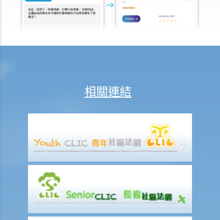
支付方後來發現接受方在結婚時已在內地和其他人合法結婚，支付方是
否可以(a)根據新證據撤銷判決，(b)請求法庭宣告婚姻因重婚而無效，以
及(c)請求取消對方獲得附屬濟助的權利？
I. 同居
A. 香港不接納「事實婚姻」
B. 遺產分配
相關連結
C. 保障同居伴侶免受暴力對待
D. 父母的權利
E. 同居伴侶分手
1. 婚前協議和同居協議有甚麼區別？
2. 我的伴侶是香港居民，而我不是香港居民。我們一起生活了一年，但
未婚。我們的孩子也能獲得香港永久居留權嗎？
3. 如果我在與伴侶同居時對其居所或所在社區造成損毀，我是否需要承
擔任何責任？
J. 變性人的婚姻
1. 我在香港合法結婚。如果後來我的配偶變性，我的婚姻還有效嗎？