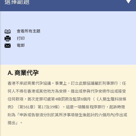
選擇副題
結婚及同居事宜
A. 概述
查看所有主題
打印
B. 香港認可的婚姻關係
電郵
1. 如果我在香港以外地方結婚，是否需要通知香港政府更新我的婚姻狀
況？
2. 我在香港以外的地方結婚，但擔心在香港不被承認。我可以在香港登
A. 商業代孕
記結婚嗎？
香港不承認商業代孕協議。事實上，訂立此類協議屬於刑事罪行：任
C. 辦理婚姻登記及舉行婚禮
何人不得在香港或其他地方為安排、提出或參與代孕安排作出或接受
A. 在香港結婚的條件
任何款項，首次定罪可處第4級罰款及監禁6個月（《人類生殖科技條
B. 結婚登記程序
例》（第561章）第17及39條）。這是一項簡易程序罪行，起訴時限
C. 婚姻的有效性
則為「申訴或告發須分別於其所涉事項發生後起計的六個月內)作出或
D. 《婚姻條例》下的罪行
提出」。
E. 婚姻協議書