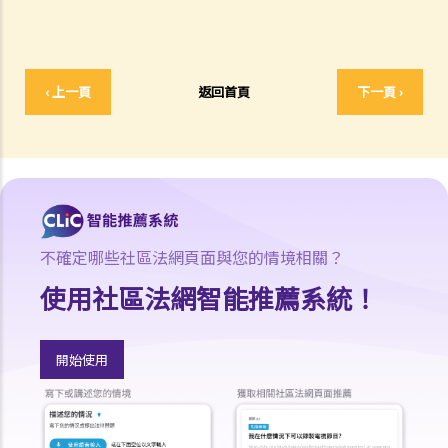
A. 婚姻協議書的法律地位
B. 婚前協議書及公共政策
C. 分居協議
‹ 上一頁
返回首頁
下一頁 ›
1. 如果夫妻打算離婚，簽訂分居協議有甚麼好處？
2. 如果一方在聆訊前不再同意分居協議的條款，應該怎樣處理？
F. 與非香港居民結婚
A. 香港居民與海外人士結婚（中國內地人士除外）
B. 香港永久居民與內地人士結婚
C. 在港就業／就讀的海外或中國內地人士的海外配偶（包括中國內地）
不確定哪些社區法網頁面與您的情境相關？
G. 已婚人士享有的福利與權益
使用社區法網智能推薦系統！
A. 已婚人士免稅額
B. 供養父母及供養祖父母或外祖父母免稅額
開始使用
H. 重婚
1. 如果我在國外和同性結婚，然後又在香港嫁給別人，算不算重婚？
2. 在離婚呈請中，其中一方已被法庭命令為另一方支付附屬濟助。如果