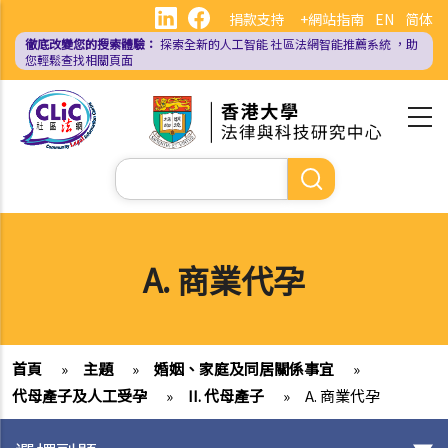
移
捐款支持
+網站指南
EN
简体
至
徹底改變您的搜索體驗：
探索全新的人工智能
社區法網智能推薦系統
，助
主
您輕鬆查找相關頁面
內
容
Search
A. 商業代孕
首頁
»
主題
»
婚姻、家庭及同居關係事宜
»
代母產子及人工受孕
»
II. 代母產子
»
A. 商業代孕