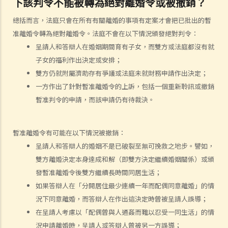
下該判令不能被轉為絕對離婚令或被撤銷？
C. 辦理婚姻登記及舉行婚禮
總括而言，法庭只會在所有有關離婚的事項有定案才會把已批出的暫
A. 在香港結婚的條件
准離婚令轉為絕對離婚令。法庭不會在以下情況頒發絕對判令：
B. 結婚登記程序
呈請人和答辯人在婚姻期間育有子女，而雙方或法庭都沒有就
C. 婚姻的有效性
子女的福利作出決定或安排；
D. 《婚姻條例》下的罪行
雙方仍就附屬濟助存有爭議或法庭未就財務申請作出決定；
E. 婚姻協議書
一方作出了針對暫准離婚令的上訴，包括一個重新聆訊或撤銷
A. 婚姻協議書的法律地位
暫准判令的申請，而該申請仍有待裁決。
B. 婚前協議書及公共政策
C. 分居協議
暫准離婚令有可能在以下情況被撤銷：
1. 如果夫妻打算離婚，簽訂分居協議有甚麼好處？
呈請人和答辯人的婚姻不是已破裂至無可挽救之地步。譬如，
2. 如果一方在聆訊前不再同意分居協議的條款，應該怎樣處理？
雙方離婚決定本身達成和解（即雙方決定繼續婚姻關係）或頒
發暫准離婚令後雙方繼續長時間同居生活；
F. 與非香港居民結婚
如果答辯人在「分開居住最少連續一年而配偶同意離婚」的情
A. 香港居民與海外人士結婚（中國內地人士除外）
況下同意離婚，而答辯人在作出這決定時曾被呈請人誤導；
B. 香港永久居民與內地人士結婚
在呈請人考慮以「配偶曾與人通姦而難以忍受一同生活」的情
C. 在港就業／就讀的海外或中國內地人士的海外配偶（包括中國內地）
況申請離婚時，呈請人或答辯人曾被另一方誤導；