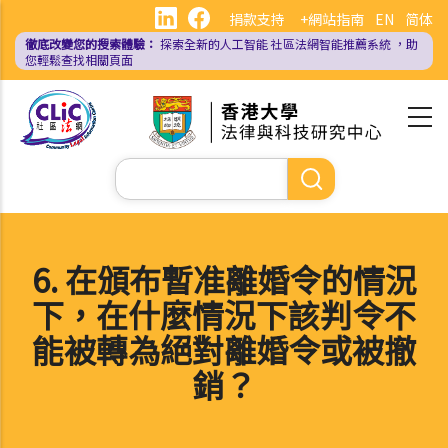
移
捐款支持
+網站指南
EN
简体
至
徹底改變您的搜索體驗：
探索全新的人工智能
社區法網智能推薦系統
，助
主
您輕鬆查找相關頁面
內
容
Search
6. 在頒布暫准離婚令的情況
下，在什麼情況下該判令不
能被轉為絕對離婚令或被撤
銷？