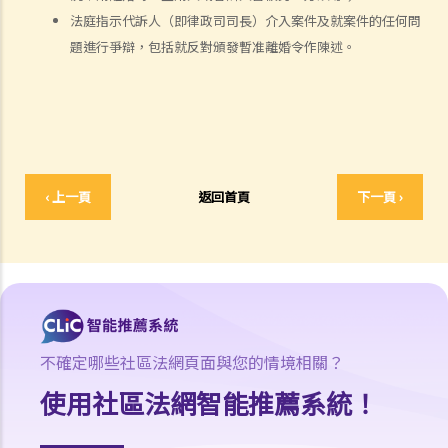
G. 已婚人士享有的福利與權益
法庭指示代訴人（即律政司司長）介入案件及就案件的任何問
題進行爭辯，包括就反對頒發暫准離婚令作陳述。
A. 已婚人士免稅額
B. 供養父母及供養祖父母或外祖父母免稅額
H. 重婚
1. 如果我在國外和同性結婚，然後又在香港嫁給別人，算不算重婚？
2. 在離婚呈請中，其中一方已被法庭命令為另一方支付附屬濟助。如果
‹ 上一頁
返回首頁
下一頁 ›
支付方後來發現接受方在結婚時已在內地和其他人合法結婚，支付方是
否可以(a)根據新證據撤銷判決，(b)請求法庭宣告婚姻因重婚而無效，以
及(c)請求取消對方獲得附屬濟助的權利？
I. 同居
A. 香港不接納「事實婚姻」
B. 遺產分配
不確定哪些社區法網頁面與您的情境相關？
C. 保障同居伴侶免受暴力對待
使用社區法網智能推薦系統！
D. 父母的權利
E. 同居伴侶分手