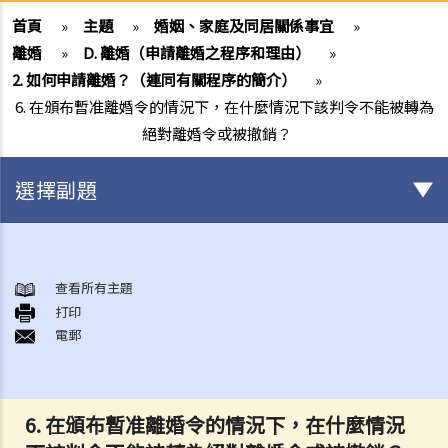
首頁
»
主題
»
婚姻、家庭及同居關係事宜
»
離婚
»
D. 離婚（申請離婚之程序和理由）
»
2. 如何申請離婚？（連同有關程序的簡介）
»
6. 在頒布暫准離婚令的情況下，在什麼情況下該判令不能被轉為
絕對離婚令或被撤銷？
選擇副題
結婚及同居事宜
A. 概述
查看所有主題
打印
B. 香港認可的婚姻關係
電郵
1. 如果我在香港以外地方結婚，是否需要通知香港政府更新我的婚姻狀
況？
2. 我在香港以外的地方結婚，但擔心在香港不被承認。我可以在香港登
6. 在頒布暫准離婚令的情況下，在什麼情況
記結婚嗎？