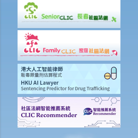
M. 婚姻狀況記錄
N. 常見問題
1. 在香港結婚有年齡限制嗎？
2. 我的妻子是澳洲人。我想她來香港與我同住。我要怎樣做？
3. 我幾年前在內地結婚，但後來丈夫離開了我，不知所蹤。我現在想在
香港再結婚了，我有可能干犯重婚罪嗎？
4. 我懷疑妻子紅杏出牆，我可否藉此理由離婚？
5. 我是一名女性，與男朋友同居，並不打算結婚。我們在法律上的保障
會較少嗎？
6. 我快將要結婚了。我的父親很富有，他不大相信我的未婚夫，建議我
與未婚夫訂立婚姻協議書。甚麼是婚姻協議書？
7. 婚姻協議具法律效力嗎？
父母權利和義務
1. 父親對非婚生子女有父母權利嗎？如果非婚生子女在出生登記時未有
註冊父親名字，該名父親其後是否可以行使父母權利？需要子女的母親
同意嗎？是否需要任何證據（例如脱氧核醣核酸測試報告）？