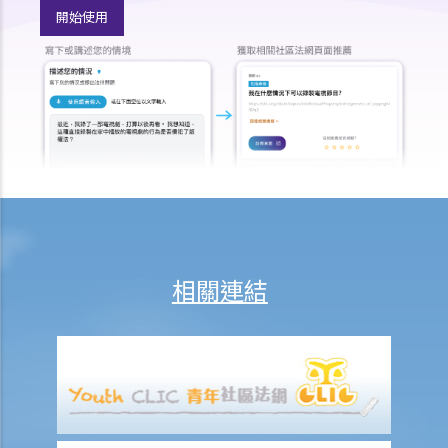
1. 婚前協議和同居協議有甚麼區別？
開始使用
2. 我的伴侶是香港居民，而我不是香港居民。我們一起生活了一年，但
未婚。我們的孩子也能獲得香港永久居留權嗎？
3. 如果我在與伴侶同居時對其居所或所在社區造成損毀，我是否需要承
擔任何責任？
J. 變性人的婚姻
1. 我在香港合法結婚。如果後來我的配偶變性，我的婚姻還有效嗎？
K. 同性婚姻／公民伙伴關係
1. 於海外結婚的同性伴侶在香港享有的權益及福利
2. 同性伴侶需要回到他們結婚的國家才能離婚嗎？他們是否需要向香港
相關連結
政府更新婚姻狀況為離婚？
L. 假結婚
1. 假結婚可以被起訴那些刑事罪行以及刑罰是甚麼？
2. 如何證明一段婚姻是假結婚？
3. 如果我涉及假結婚，這是否自動意味著婚姻為無效？