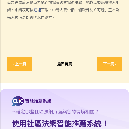
公眾需要於港島或九龍的墳場及火葬場辦事處，親身或委託授權人申
2. 傳訊令狀
請。申請表可按
這裡
下載。申請人要帶備「領取骨灰許可證」正本及
3. 申索陳述書
先人香港身份證明文件副本。
4. 損害賠償陳述書
5. 抗辯書
6. 證明書（收費安排）
7. 屬實申述
8. 委託專家擬備報告的守則
9. 核對表評檢及案件管理問卷
‹ 上一頁
返回首頁
下一頁 ›
10. 案件管理會議
11. 審訊前的覆核
就人身傷害提出申索，是否存在時限？
就人身傷害提出申索，會取得多少賠償？
涉及非致命意外的申索
不確定哪些社區法網頁面與您的情境相關？
若我因人身傷害提出申索，可否申請法律援助？
使用社區法網智能推薦系統！
法律援助