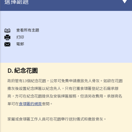
選擇副題
身後事安排
A. 火葬
查看所有主題
打印
B. 骨灰安置所（靈灰安置所）
電郵
C. 土葬
D. 紀念花園
E. 骨灰撒海
D. 紀念花園
F. 遺體／骨殖／骨灰出入香港
人身傷亡
政府管有13個紀念花園，公眾可免費申請撒放先人骨灰。如欲在花園
傷者本人
撒灰後設置紀念牌匾以紀念先人，只有已獲食環署登記之石廠承辦
商，方可在紀念花園提供及安裝牌匾服務，但須另收費用。承辦商名
何謂「人身傷害」？
單可在
食環署的網頁
查閱。
我受傷後，何時可提出申索？
如何就人身傷害提出申索？
家屬或食環署工作人員可在花園舉行送別儀式和撒放骨灰。
人身傷害訴訟所涉的法律程序
1. 申索信（原告人）及建設性的答覆（被告人）