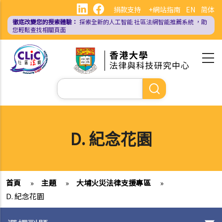
移
捐款支持
+網站指南
EN
简体
至
徹底改變您的搜索體驗：
探索全新的人工智能
社區法網智能推薦系統
，助
主
您輕鬆查找相關頁面
內
容
Search
D. 紀念花園
首頁
»
主題
»
大埔火災法律支援專區
»
D. 紀念花園