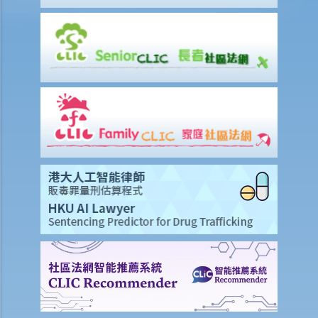
我的配偶在工作時因意外而死亡，我或我的家人可獲哪些賠償？
我在工作時因遇到意外而受傷及導致傷殘，我或我的家人可獲哪些賠
償？
除上述的賠償外，我可否就工傷而獲得其他賠償（例如醫藥費）？
工傷或有關意外之報告
僱主向勞工處報告與工作有關的意外之時限是多久？
僱員可否向勞工處報告與工作有關的意外？
其他有關工傷的事項
如何安排支付工傷賠償？
若然我不能與僱主和平地解決工傷賠償問題，將案件呈交法院的時限是
多久？
若然我對條例所給予的補償感到不滿，或者我認為僱主忽略了應有的安
全措施，我可否進一步提出申索？
保險
人壽保險