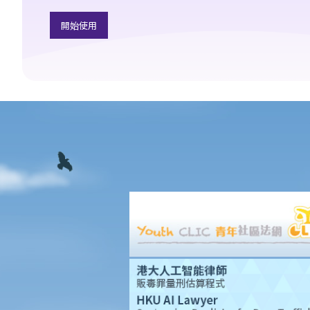
3. 申索陳述書
開始使用
4. 損害賠償陳述書
5. 抗辯書
6. 證明書（收費安排）
7. 屬實申述
8. 委託專家擬備報告的守則
9. 核對表評檢及案件管理問卷
10. 案件管理會議
11. 審訊前的覆核
就人身傷害提出申索，是否存在時限？
就人身傷害提出申索，會取得多少賠償？
涉及非致命意外的申索
若我因人身傷害提出申索，可否申請法律援助？
法律援助
法律援助輔助計劃