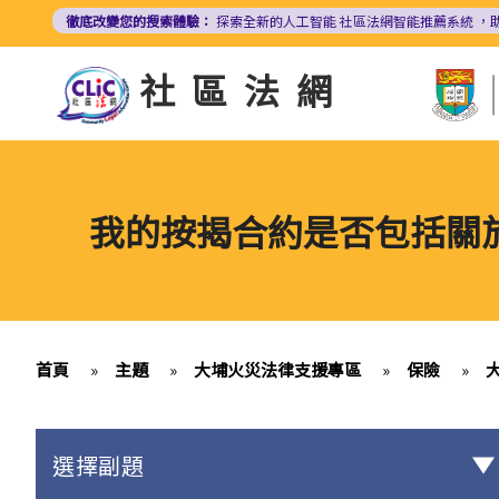
移
徹底改變您的搜索體驗：
探索全新的人工智能
社區法網智能推薦系統
，
至
主
社區法網
內
容
我的按揭合約是否包括關
首頁
»
主題
»
大埔火災法律支援專區
»
保險
»
選擇副題