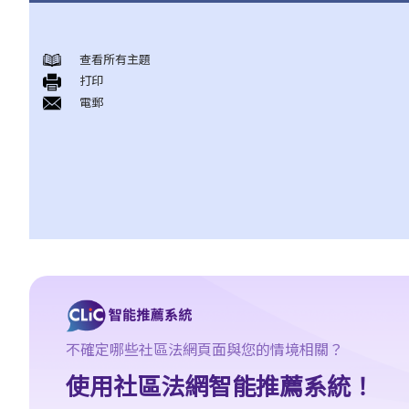
身後事安排
查看所有主題
A. 火葬
打印
B. 骨灰安置所（靈灰安置所）
電郵
C. 土葬
D. 紀念花園
E. 骨灰撒海
F. 遺體／骨殖／骨灰出入香港
人身傷亡
傷者本人
何謂「人身傷害」？
我受傷後，何時可提出申索？
如何就人身傷害提出申索？
不確定哪些社區法網頁面與您的情境相關？
人身傷害訴訟所涉的法律程序
使用社區法網智能推薦系統！
1. 申索信（原告人）及建設性的答覆（被告人）
2. 傳訊令狀