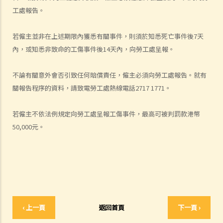
我受傷後，何時可提出申索？
工處報告。
如何就人身傷害提出申索？
人身傷害訴訟所涉的法律程序
若僱主並非在上述期限內獲悉有關事件，則須於知悉死亡事件後7天
1. 申索信（原告人）及建設性的答覆（被告人）
內，或知悉非致命的工傷事件後14天內，向勞工處呈報。
2. 傳訊令狀
3. 申索陳述書
不論有關意外會否引致任何賠償責任，僱主必須向勞工處報告。就有
4. 損害賠償陳述書
關報告程序的資料，請致電勞工處熱線電話2717 1771。
5. 抗辯書
6. 證明書（收費安排）
若僱主不依法例規定向勞工處呈報工傷事件，最高可被判罰款港幣
7. 屬實申述
50,000元。
8. 委託專家擬備報告的守則
9. 核對表評檢及案件管理問卷
10. 案件管理會議
11. 審訊前的覆核
就人身傷害提出申索，是否存在時限？
‹ 上一頁
返回首頁
下一頁 ›
就人身傷害提出申索，會取得多少賠償？