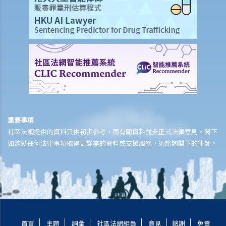
全措施，我可否進一步提出申索？
保險
人壽保險
受保人已失蹤了數年，其保單受益人可否向保險公司索取死亡賠償？
在處理索償時，保險公司會否接受中醫發出的醫療報告 / 醫生紙？
如果我的保單已經失效，但我重新繳交保費以嘗試令保單「復效」。我
可否在這段期間向保險公司索償？
我為同一項目（如住院或家居意外）購買了數份保險。我可否從所有保
重要事項
單索取全數保額，或只可索取實際開支或損失？人壽保險的死亡賠償會
社區法網提供的資料只供初步參考，而有關資料並非正式法律意見。閣下
否有不同規定？
如欲就任何法律事項取得更詳盡的資料或支援服務，須諮詢閣下的律師。
醫療保險
在處理索償時，保險公司會否接受中醫發出的醫療報告 / 醫生紙？
我為同一項目（如住院或家居意外）購買了數份保險。我可否從所有保
單索取全數保額，或只可索取實際開支或損失？
意外或個人傷亡保險
首頁
主題
詞彙
社區法網組員
意見
銘謝
免責