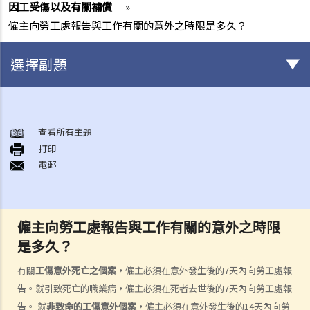
因工受傷以及有關補償
»
僱主向勞工處報告與工作有關的意外之時限是多久？
選擇副題
身後事安排
A. 火葬
查看所有主題
打印
B. 骨灰安置所（靈灰安置所）
電郵
C. 土葬
D. 紀念花園
E. 骨灰撒海
僱主向勞工處報告與工作有關的意外之時限
F. 遺體／骨殖／骨灰出入香港
是多久？
人身傷亡
傷者本人
有關
工傷意外死亡之個案
，僱主必須在意外發生後的7天內向勞工處報
告。就引致死亡的職業病，僱主必須在死者去世後的7天內向勞工處報
何謂「人身傷害」？
告。 就
非致命的工傷意外個案
，僱主必須在意外發生後的14天內向勞