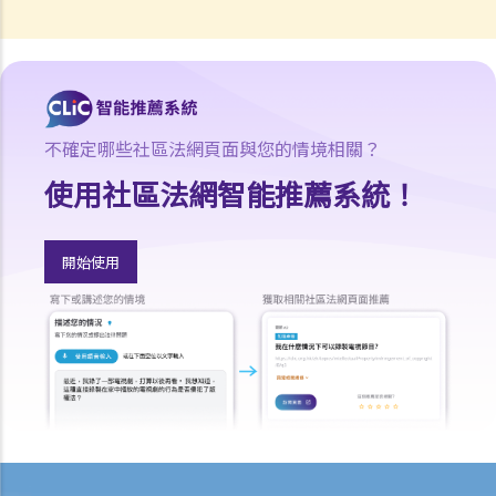
涉及非致命意外的申索
若我因人身傷害提出申索，可否申請法律援助？
法律援助
法律援助輔助計劃
香港律師會大埔火災緊急免費法律諮詢熱線
不確定哪些社區法網頁面與您的情境相關？
切勿尋求索償代理協助處理申索
使用社區法網智能推薦系統！
逝者家屬
我的家人在意外中身亡。我可否代表死者展開人身傷亡訴訟？在控告犯
開始使用
錯的一方之前，我需要依循甚麼程序？
損害賠償陳述書
涉及致命意外的申索
死因裁判法庭有甚麼作用？
火災中受傷的僱員
因工受傷以及有關補償
賠償責任