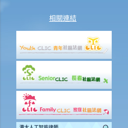
怎樣才算是因工及在僱用期間遭遇意外（簡稱工傷意外）？
在甚麼情況下，僱主不需要為其僱員的工傷負上賠償責任？
相關連結
賠償項目
我的配偶在工作時因意外而死亡，我或我的家人可獲哪些賠償？
我在工作時因遇到意外而受傷及導致傷殘，我或我的家人可獲哪些賠
償？
除上述的賠償外，我可否就工傷而獲得其他賠償（例如醫藥費）？
工傷或有關意外之報告
僱主向勞工處報告與工作有關的意外之時限是多久？
僱員可否向勞工處報告與工作有關的意外？
其他有關工傷的事項
如何安排支付工傷賠償？
若然我不能與僱主和平地解決工傷賠償問題，將案件呈交法院的時限是
多久？
若然我對條例所給予的補償感到不滿，或者我認為僱主忽略了應有的安