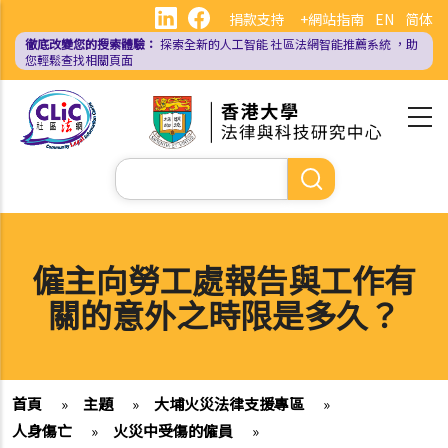
移
捐款支持
+網站指南
EN
简体
至
徹底改變您的搜索體驗：
探索全新的人工智能
社區法網智能推薦系統
，助
主
您輕鬆查找相關頁面
內
容
Search
僱主向勞工處報告與工作有
關的意外之時限是多久？
首頁
»
主題
»
大埔火災法律支援專區
»
人身傷亡
»
火災中受傷的僱員
»