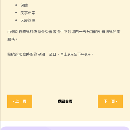
如何就人身傷害提出申索？
保險
人身傷害訴訟所涉的法律程序
民事申索
1. 申索信（原告人）及建設性的答覆（被告人）
大廈管理
2. 傳訊令狀
由個別義務律師為意外受害者提供不超過四十五分鐘的免費法律諮詢
3. 申索陳述書
服務。
4. 損害賠償陳述書
5. 抗辯書
熱線的服務時間為星期一至日，早上9時至下午9時。
6. 證明書（收費安排）
7. 屬實申述
8. 委託專家擬備報告的守則
9. 核對表評檢及案件管理問卷
10. 案件管理會議
11. 審訊前的覆核
‹ 上一頁
返回首頁
下一頁 ›
就人身傷害提出申索，是否存在時限？
就人身傷害提出申索，會取得多少賠償？
涉及非致命意外的申索