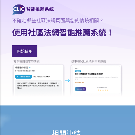
若我因人身傷害提出申索，可否申請法律援助？
法律援助
不確定哪些社區法網頁面與您的情境相關？
法律援助輔助計劃
使用社區法網智能推薦系統！
香港律師會大埔火災緊急免費法律諮詢熱線
切勿尋求索償代理協助處理申索
逝者家屬
開始使用
我的家人在意外中身亡。我可否代表死者展開人身傷亡訴訟？在控告犯
錯的一方之前，我需要依循甚麼程序？
損害賠償陳述書
涉及致命意外的申索
死因裁判法庭有甚麼作用？
火災中受傷的僱員
因工受傷以及有關補償
賠償責任
相關連結
怎樣才算是因工及在僱用期間遭遇意外（簡稱工傷意外）？