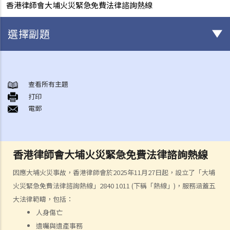
香港律師會大埔火災緊急免費法律諮詢熱線
選擇副題
身後事安排
A. 火葬
查看所有主題
打印
B. 骨灰安置所（靈灰安置所）
電郵
C. 土葬
D. 紀念花園
E. 骨灰撒海
香港律師會大埔火災緊急免費法律諮詢熱線
F. 遺體／骨殖／骨灰出入香港
人身傷亡
因應大埔火災事故，香港律師會於2025年11月27日起，設立了「大埔
傷者本人
火災緊急免費法律諮詢熱線」2840 1011 (下稱「熱線」)，服務涵蓋五
大法律範疇，包括：
何謂「人身傷害」？
人身傷亡
我受傷後，何時可提出申索？
遺囑與遺產事務