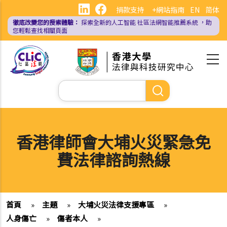
移
捐款支持
+網站指南
EN
简体
至
徹底改變您的搜索體驗：
探索全新的人工智能
社區法網智能推薦系統
，助
主
您輕鬆查找相關頁面
內
容
Search
香港律師會大埔火災緊急免
費法律諮詢熱線
首頁
»
主題
»
大埔火災法律支援專區
»
人身傷亡
»
傷者本人
»