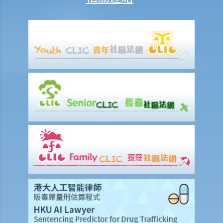
在甚麼情況下，僱主不需要為其僱員的工傷負上賠償責任？
賠償項目
我的配偶在工作時因意外而死亡，我或我的家人可獲哪些賠償？
我在工作時因遇到意外而受傷及導致傷殘，我或我的家人可獲哪些賠
償？
除上述的賠償外，我可否就工傷而獲得其他賠償（例如醫藥費）？
工傷或有關意外之報告
僱主向勞工處報告與工作有關的意外之時限是多久？
僱員可否向勞工處報告與工作有關的意外？
其他有關工傷的事項
如何安排支付工傷賠償？
若然我不能與僱主和平地解決工傷賠償問題，將案件呈交法院的時限是
多久？
若然我對條例所給予的補償感到不滿，或者我認為僱主忽略了應有的安
全措施，我可否進一步提出申索？