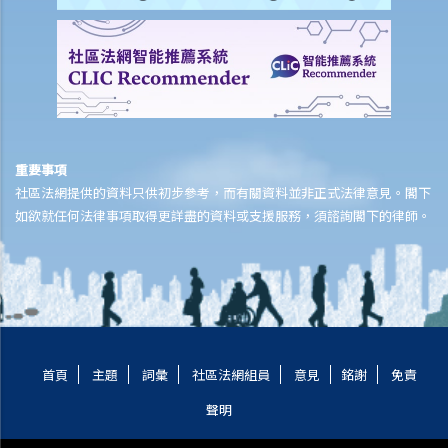
保險
人壽保險
受保人已失蹤了數年，其保單受益人可否向保險公司索取死亡賠償？
在處理索償時，保險公司會否接受中醫發出的醫療報告 / 醫生紙？
如果我的保單已經失效，但我重新繳交保費以嘗試令保單「復效」。我
重要事項
可否在這段期間向保險公司索償？
社區法網提供的資料只供初步參考，而有關資料並非正式法律意見。閣下
我為同一項目（如住院或家居意外）購買了數份保險。我可否從所有保
如欲就任何法律事項取得更詳盡的資料或支援服務，須諮詢閣下的律師。
單索取全數保額，或只可索取實際開支或損失？人壽保險的死亡賠償會
否有不同規定？
醫療保險
在處理索償時，保險公司會否接受中醫發出的醫療報告 / 醫生紙？
我為同一項目（如住院或家居意外）購買了數份保險。我可否從所有保
單索取全數保額，或只可索取實際開支或損失？
首頁
主題
詞彙
社區法網組員
意見
銘謝
免責
意外或個人傷亡保險
聲明
「意外受傷」的一般定義是甚麼？如果我受了傷但沒有表面傷痕，我可