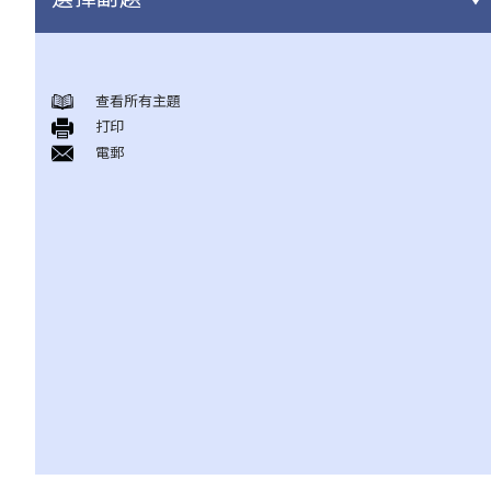
身後事安排
查看所有主題
A. 火葬
打印
B. 骨灰安置所（靈灰安置所）
電郵
C. 土葬
D. 紀念花園
E. 骨灰撒海
F. 遺體／骨殖／骨灰出入香港
人身傷亡
傷者本人
何謂「人身傷害」？
我受傷後，何時可提出申索？
如何就人身傷害提出申索？
人身傷害訴訟所涉的法律程序
1. 申索信（原告人）及建設性的答覆（被告人）