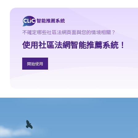
2. 傳訊令狀
3. 申索陳述書
4. 損害賠償陳述書
5. 抗辯書
不確定哪些社區法網頁面與您的情境相關？
6. 證明書（收費安排）
使用社區法網智能推薦系統！
7. 屬實申述
8. 委託專家擬備報告的守則
開始使用
9. 核對表評檢及案件管理問卷
10. 案件管理會議
11. 審訊前的覆核
就人身傷害提出申索，是否存在時限？
就人身傷害提出申索，會取得多少賠償？
涉及非致命意外的申索
若我因人身傷害提出申索，可否申請法律援助？
法律援助