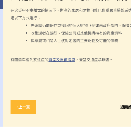
在火災中不幸離世的情況下，逝者的家居和財物可能已遭受嚴重損毀或
過以下方式進行：
先確認仍能保存或找回的個人財物（例如由政府部門、保險
收集逝者在銀行、保險公司或其他機構持有的資產資料
與家屬或相關人士核對逝者的主要財物及可能的債務
有關清單會列於遺產的
資產及負債清單
，並呈交遺產承辦處。
‹ 上一頁
返回