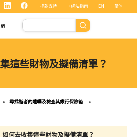
捐款支持
+網站指南
EN
简体
Search
法網
集這些財物及擬備清單？
»
尋找逝者的遺囑及檢查其銀行保險箱
»
，如何去收集這些財物及擬備清單？