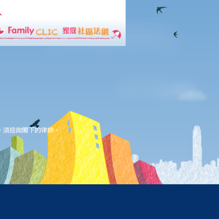
，須諮詢閣下的律師。