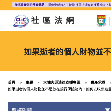
移
徹底改變您的搜索體驗：
探索全新的人工智能
社區法網智能推薦系統
，
至
主
社區法網
內
容
如果逝者的個人財物並不
首頁
»
主題
»
大埔火災法律支援專區
»
遺產承辦
如果逝者的個人財物並不是放在銀行保險箱內，如何去收集這
選擇副題