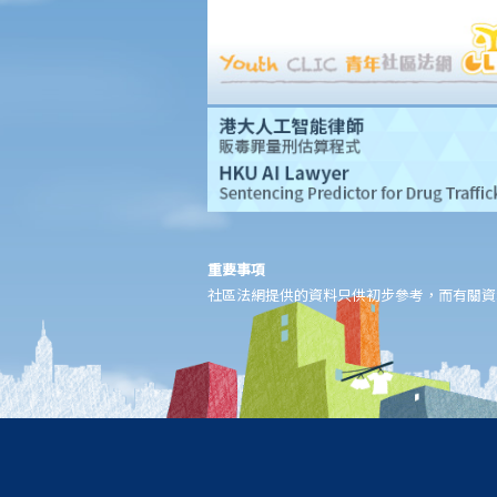
法律援助輔助計劃
香港律師會大埔火災緊急免費法律諮詢熱線
切勿尋求索償代理協助處理申索
逝者家屬
我的家人在意外中身亡。我可否代表死者展開人身傷亡訴訟？在控
告犯錯的一方之前，我需要依循甚麼程序？
損害賠償陳述書
涉及致命意外的申索
死因裁判法庭有甚麼作用？
重要事項
火災中受傷的僱員
社區法網提供的資料只供初步參考，而有關資
因工受傷以及有關補償
賠償責任
怎樣才算是因工及在僱用期間遭遇意外（簡稱工傷意外）？
在甚麼情況下，僱主不需要為其僱員的工傷負上賠償責任？
賠償項目