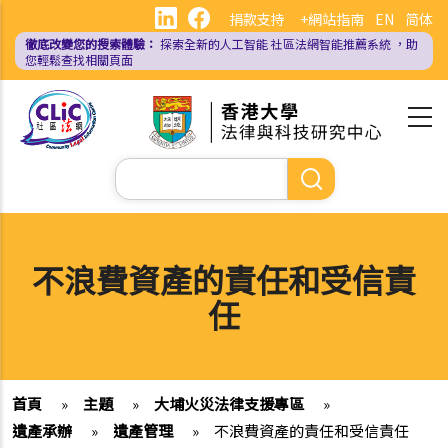
移
捐款支持
+網站指南
EN
简体
至
徹底改變您的搜索體驗：
探索全新的人工智能
社區法網智能推薦系統
，助
主
您輕鬆查找相關頁面
內
容
Search
不浪費資產的責任和受信責
任
首頁
»
主題
»
大埔火災法律支援專區
»
遺產承辦
»
遺產管理
»
不浪費資產的責任和受信責任