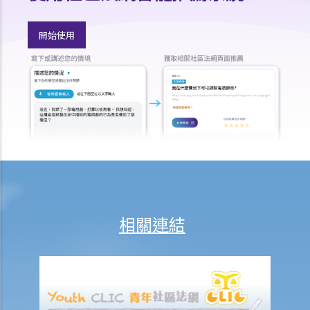
法律援助
法律援助輔助計劃
開始使用
香港律師會大埔火災緊急免費法律諮詢熱線
切勿尋求索償代理協助處理申索
逝者家屬
我的家人在意外中身亡。我可否代表死者展開人身傷亡訴訟？在控告犯
錯的一方之前，我需要依循甚麼程序？
損害賠償陳述書
涉及致命意外的申索
死因裁判法庭有甚麼作用？
火災中受傷的僱員
相關連結
因工受傷以及有關補償
賠償責任
怎樣才算是因工及在僱用期間遭遇意外（簡稱工傷意外）？
在甚麼情況下，僱主不需要為其僱員的工傷負上賠償責任？