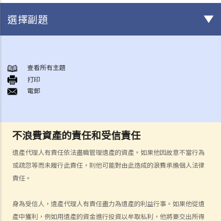
選擇副題
身後事安排
A. 火葬
查看所有主題
打印
B. 骨灰安置所（靈灰安置所）
電郵
C. 土葬
D. 紀念花園
E. 骨灰撒海
不浪費資產的責任和受信責任
F. 遺體／骨殖／骨灰出入香港
人身傷亡
遺產代理人有責任依法盡職管理遺產的資產。如果他因故意不當行為
傷者本人
或疏忽等而未履行此責任，則他可能對由此造成的浪費承擔個人法律
責任。
何謂「人身傷害」？
我受傷後，何時可提出申索？
身為受信人，遺產代理人有責任盡力為遺產的利益行事。如果他從遺
如何就人身傷害提出申索？
產中獲利，例如用遺產的資金進行投資以牟取私利，他將要交出所得