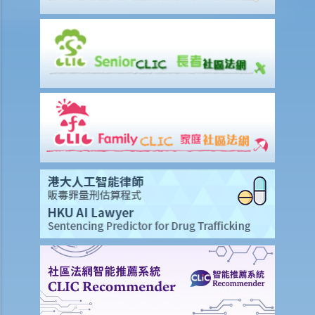
賠償項目
我的配偶在工作時因意外而死亡，我或我的家人可獲哪些賠償？
我在工作時因遇到意外而受傷及導致傷殘，我或我的家人可獲哪些賠
償？
除上述的賠償外，我可否就工傷而獲得其他賠償（例如醫藥費）？
工傷或有關意外之報告
僱主向勞工處報告與工作有關的意外之時限是多久？
僱員可否向勞工處報告與工作有關的意外？
其他有關工傷的事項
如何安排支付工傷賠償？
若然我不能與僱主和平地解決工傷賠償問題，將案件呈交法院的時限是
多久？
若然我對條例所給予的補償感到不滿，或者我認為僱主忽略了應有的安
全措施，我可否進一步提出申索？
保險