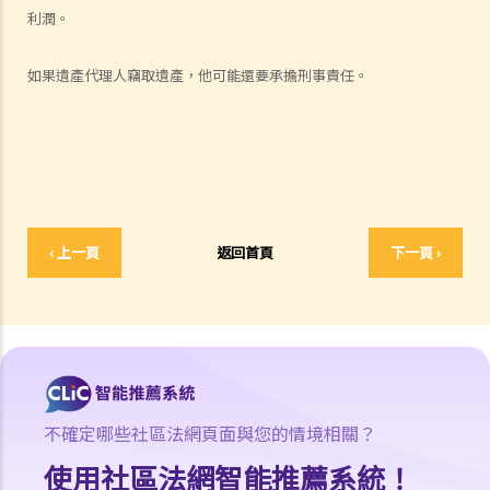
人身傷害訴訟所涉的法律程序
利潤。
1. 申索信（原告人）及建設性的答覆（被告人）
2. 傳訊令狀
如果遺產代理人竊取遺產，他可能還要承擔刑事責任。
3. 申索陳述書
4. 損害賠償陳述書
5. 抗辯書
6. 證明書（收費安排）
7. 屬實申述
8. 委託專家擬備報告的守則
‹ 上一頁
返回首頁
下一頁 ›
9. 核對表評檢及案件管理問卷
10. 案件管理會議
11. 審訊前的覆核
就人身傷害提出申索，是否存在時限？
就人身傷害提出申索，會取得多少賠償？
不確定哪些社區法網頁面與您的情境相關？
涉及非致命意外的申索
使用社區法網智能推薦系統！
若我因人身傷害提出申索，可否申請法律援助？