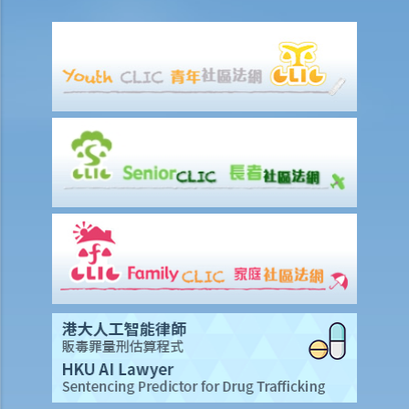
因工受傷以及有關補償
賠償責任
怎樣才算是因工及在僱用期間遭遇意外（簡稱工傷意外）？
在甚麼情況下，僱主不需要為其僱員的工傷負上賠償責任？
賠償項目
我的配偶在工作時因意外而死亡，我或我的家人可獲哪些賠償？
我在工作時因遇到意外而受傷及導致傷殘，我或我的家人可獲哪些賠
償？
除上述的賠償外，我可否就工傷而獲得其他賠償（例如醫藥費）？
工傷或有關意外之報告
僱主向勞工處報告與工作有關的意外之時限是多久？
僱員可否向勞工處報告與工作有關的意外？
其他有關工傷的事項
如何安排支付工傷賠償？
若然我不能與僱主和平地解決工傷賠償問題，將案件呈交法院的時限是