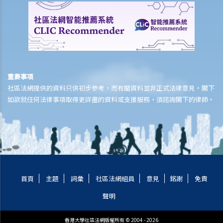
多久？
若然我對條例所給予的補償感到不滿，或者我認為僱主忽略了應有的安
全措施，我可否進一步提出申索？
保險
重要事項
人壽保險
社區法網提供的資料只供初步參考，而有關資料並非正式法律意見。閣下
受保人已失蹤了數年，其保單受益人可否向保險公司索取死亡賠償？
如欲就任何法律事項取得更詳盡的資料或支援服務，須諮詢閣下的律師。
在處理索償時，保險公司會否接受中醫發出的醫療報告 / 醫生紙？
如果我的保單已經失效，但我重新繳交保費以嘗試令保單「復效」。我
可否在這段期間向保險公司索償？
我為同一項目（如住院或家居意外）購買了數份保險。我可否從所有保
單索取全數保額，或只可索取實際開支或損失？人壽保險的死亡賠償會
否有不同規定？
首頁
主題
詞彙
社區法網組員
意見
銘謝
免責
醫療保險
聲明
在處理索償時，保險公司會否接受中醫發出的醫療報告 / 醫生紙？
香港大學社區法網版權所有 © 2004 - 2026
我為同一項目（如住院或家居意外）購買了數份保險。我可否從所有保