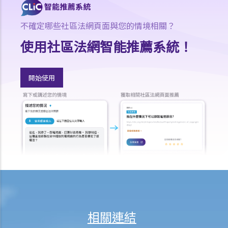
就人身傷害提出申索，是否存在時限？
就人身傷害提出申索，會取得多少賠償？
不確定哪些社區法網頁面與您的情境相關？
涉及非致命意外的申索
使用社區法網智能推薦系統！
若我因人身傷害提出申索，可否申請法律援助？
法律援助
開始使用
法律援助輔助計劃
香港律師會大埔火災緊急免費法律諮詢熱線
切勿尋求索償代理協助處理申索
逝者家屬
我的家人在意外中身亡。我可否代表死者展開人身傷亡訴訟？在控告犯
錯的一方之前，我需要依循甚麼程序？
損害賠償陳述書
涉及致命意外的申索
死因裁判法庭有甚麼作用？
相關連結
火災中受傷的僱員