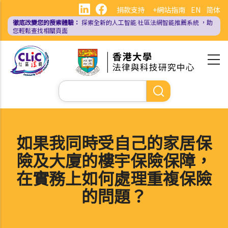
移
捐款支持
+網站指南
EN
简体
至
徹底改變您的搜索體驗：
探索全新的人工智能
社區法網智能推薦系統
，助
主
您輕鬆查找相關頁面
內
容
Search
如果我同時受自己的家居保
險及大廈的樓宇保險保障，
在實務上如何處理重複保險
的問題？