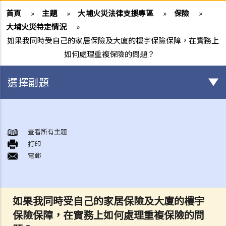
首頁
»
主題
»
大埔火災法律支援專區
»
保險
»
大埔火災特定情況
»
如果我同時受自己的家居保險及大廈的樓宇保險保障，在實務上
如何處理重複保險的問題？
選擇副題
身後事安排
A. 火葬
查看所有主題
打印
B. 骨灰安置所（靈灰安置所）
電郵
C. 土葬
D. 紀念花園
E. 骨灰撒海
如果我同時受自己的家居保險及大廈的樓宇
F. 遺體／骨殖／骨灰出入香港
保險保障，在實務上如何處理重複保險的問
人身傷亡