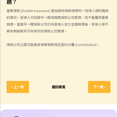
題？
傷者本人
重複保險 (Double Insurance) 是指兩份保險保障同一受保人相同風險
何謂「人身傷害」？
的情況。受保人可向其中一間或兩間保險公司索償，但不能獲得重複
我受傷後，何時可提出申索？
賠償。當其中一間保險公司已向受保人支付全額賠償後，受保人便不
如何就人身傷害提出申索？
再有剩餘損失可向另外的保險公司索償。
人身傷害訴訟所涉的法律程序
1. 申索信（原告人）及建設性的答覆（被告人）
保險公司之間可能會按保單條款相互追討分攤 (Contribution)。
2. 傳訊令狀
3. 申索陳述書
4. 損害賠償陳述書
5. 抗辯書
6. 證明書（收費安排）
7. 屬實申述
‹ 上一頁
返回首頁
下一頁 ›
8. 委託專家擬備報告的守則
9. 核對表評檢及案件管理問卷
10. 案件管理會議
11. 審訊前的覆核