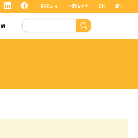
捐款支持
+網站指南
EN
简体
Search
法網