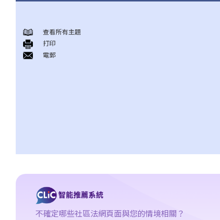
身後事安排
查看所有主題
A. 火葬
打印
B. 骨灰安置所（靈灰安置所）
電郵
C. 土葬
D. 紀念花園
E. 骨灰撒海
F. 遺體／骨殖／骨灰出入香港
人身傷亡
傷者本人
何謂「人身傷害」？
我受傷後，何時可提出申索？
如何就人身傷害提出申索？
人身傷害訴訟所涉的法律程序
1. 申索信（原告人）及建設性的答覆（被告人）
不確定哪些社區法網頁面與您的情境相關？
2. 傳訊令狀