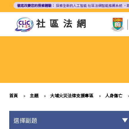
移
徹底改變您的搜索體驗：
探索全新的人工智能
社區法網智能推薦系統
，
至
主
社區法網
內
容
首頁
»
主題
»
大埔火災法律支援專區
»
人身傷亡
選擇副題