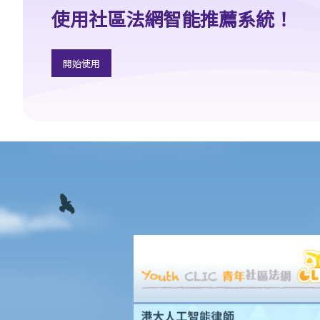
使用社區法網智能推薦系統！
3. 申索陳述書
4. 損害賠償陳述書
5. 抗辯書
開始使用
6. 證明書（收費安排）
7. 屬實申述
8. 委託專家擬備報告的守則
9. 核對表評檢及案件管理問卷
10. 案件管理會議
11. 審訊前的覆核
就人身傷害提出申索，是否存在時限？
就人身傷害提出申索，會取得多少賠償？
涉及非致命意外的申索
若我因人身傷害提出申索，可否申請法律援助？
法律援助
法律援助輔助計劃