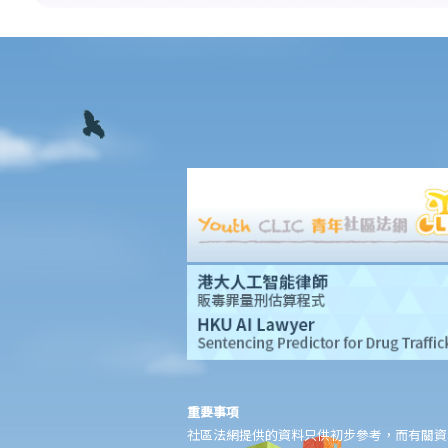
香港律師會大埔火災緊急免費法律諮詢熱線
切勿尋求索償代理協助處理申索
逝者家屬
我的家人在意外中身亡。我可否代表死者展開人身傷亡訴訟？在控
告犯錯的一方之前，我需要依循甚麼程序？
損害賠償陳述書
涉及致命意外的申索
死因裁判法庭有甚麼作用？
火災中受傷的僱員
因工受傷以及有關補償
賠償責任
怎樣才算是因工及在僱用期間遭遇意外（簡稱工傷意外）？
在甚麼情況下，僱主不需要為其僱員的工傷負上賠償責任？
賠償項目
重要事項
我的配偶在工作時因意外而死亡，我或我的家人可獲哪些賠償？
社區法網提供的資料只供初步參考，而有關資