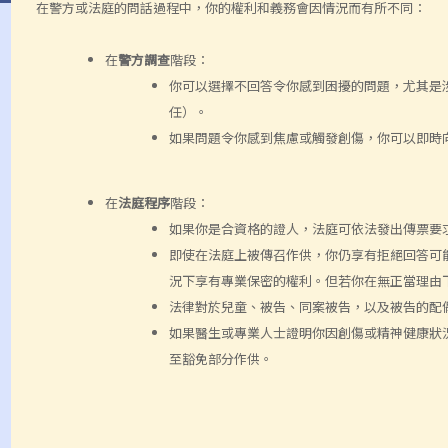
在警方或法庭的問話過程中，你的權利和義務會因情況而有所不同：
在
警方調查
階段：
你可以選擇不回答令你感到困擾的問題，尤其是
任）。
如果問題令你感到焦慮或觸發創傷，你可以即時
在
法庭程序
階段：
如果你是合資格的證人，法庭可依法發出傳票要
即使在法庭上被傳召作供，你仍享有拒絕回答可
況下享有專業保密的權利。但若你在無正當理由
法律對於兒童、被告、同案被告，以及被告的配
如果醫生或專業人士證明你因創傷或精神健康狀
至豁免部分作供。