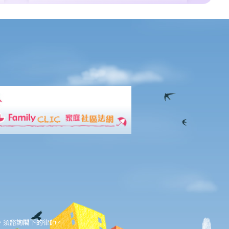
，須諮詢閣下的律師。