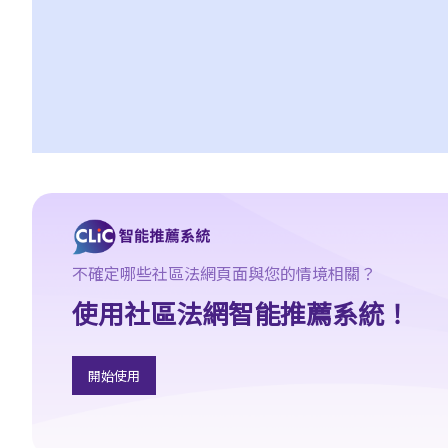
3. 申索陳述書
4. 損害賠償陳述書
5. 抗辯書
6. 證明書（收費安排）
7. 屬實申述
8. 委託專家擬備報告的守則
9. 核對表評檢及案件管理問卷
10. 案件管理會議
11. 審訊前的覆核
就人身傷害提出申索，是否存在時限？
不確定哪些社區法網頁面與您的情境相關？
就人身傷害提出申索，會取得多少賠償？
使用社區法網智能推薦系統！
涉及非致命意外的申索
若我因人身傷害提出申索，可否申請法律援助？
開始使用
法律援助
法律援助輔助計劃