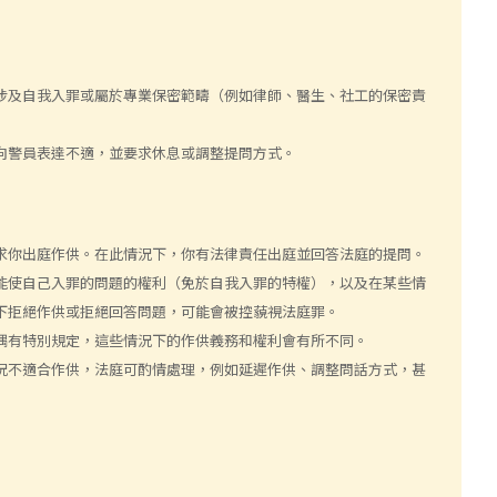
涉及自我入罪或屬於專業保密範疇（例如律師、醫生、社工的保密責
向警員表達不適，並要求休息或調整提問方式。
求你出庭作供。在此情況下，你有法律責任出庭並回答法庭的提問。
能使自己入罪的問題的權利（免於自我入罪的特權），以及在某些情
下拒絕作供或拒絕回答問題，可能會被控藐視法庭罪。
偶有特別規定，這些情況下的作供義務和權利會有所不同。
況不適合作供，法庭可酌情處理，例如延遲作供、調整問話方式，甚