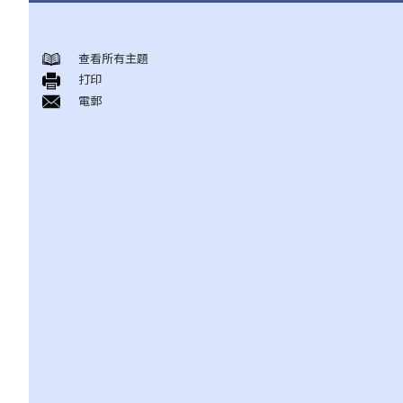
身後事安排
查看所有主題
A. 火葬
打印
B. 骨灰安置所（靈灰安置所）
電郵
C. 土葬
D. 紀念花園
E. 骨灰撒海
F. 遺體／骨殖／骨灰出入香港
人身傷亡
傷者本人
何謂「人身傷害」？
我受傷後，何時可提出申索？
如何就人身傷害提出申索？
人身傷害訴訟所涉的法律程序
1. 申索信（原告人）及建設性的答覆（被告人）
2. 傳訊令狀