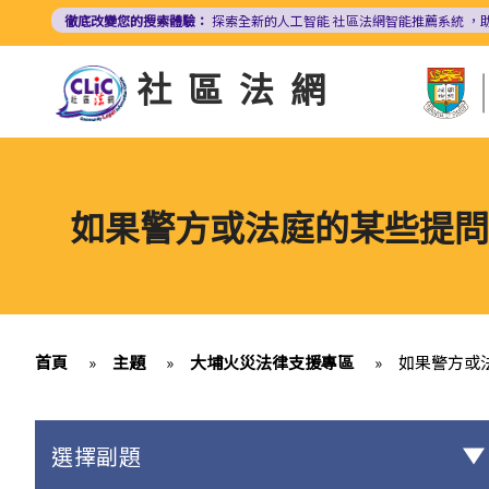
移
徹底改變您的搜索體驗：
探索全新的人工智能
社區法網智能推薦系統
，
至
主
社區法網
內
容
如果警方或法庭的某些提問
首頁
»
主題
»
大埔火災法律支援專區
»
如果警方或
選擇副題