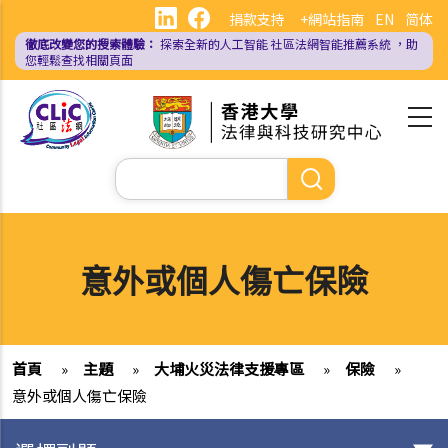
移
捐款支持
+網站指南
EN
简体
至
徹底改變您的搜索體驗：
探索全新的人工智能
社區法網智能推薦系統
，助
主
您輕鬆查找相關頁面
內
容
Search
意外或個人傷亡保險
首頁
»
主題
»
大埔火災法律支援專區
»
保險
»
意外或個人傷亡保險