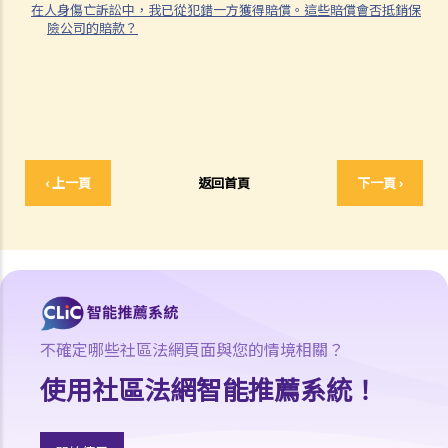
在人身傷亡訴訟中，我已從犯錯一方獲得賠償。這些賠償會否抵銷保
2. 傳訊令狀
險公司的賠款？
3. 申索陳述書
4. 損害賠償陳述書
5. 抗辯書
6. 證明書（收費安排）
7. 屬實申述
‹ 上一頁
返回首頁
下一頁 ›
8. 委託專家擬備報告的守則
9. 核對表評檢及案件管理問卷
10. 案件管理會議
11. 審訊前的覆核
就人身傷害提出申索，是否存在時限？
就人身傷害提出申索，會取得多少賠償？
不確定哪些社區法網頁面與您的情境相關？
涉及非致命意外的申索
使用社區法網智能推薦系統！
若我因人身傷害提出申索，可否申請法律援助？
法律援助