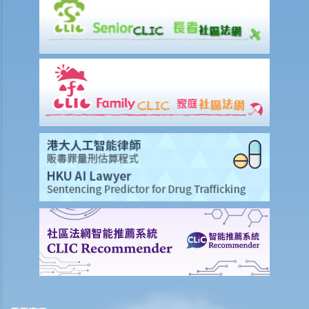
我的配偶在工作時因意外而死亡，我或我的家人可獲哪些賠償？
我在工作時因遇到意外而受傷及導致傷殘，我或我的家人可獲哪些賠
償？
除上述的賠償外，我可否就工傷而獲得其他賠償（例如醫藥費）？
工傷或有關意外之報告
僱主向勞工處報告與工作有關的意外之時限是多久？
僱員可否向勞工處報告與工作有關的意外？
其他有關工傷的事項
如何安排支付工傷賠償？
若然我不能與僱主和平地解決工傷賠償問題，將案件呈交法院的時限是
多久？
若然我對條例所給予的補償感到不滿，或者我認為僱主忽略了應有的安
全措施，我可否進一步提出申索？
保險
人壽保險