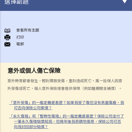
選擇副題
身後事安排
A. 火葬
查看所有主題
打印
B. 骨灰安置所（靈灰安置所）
電郵
C. 土葬
D. 紀念花園
E. 骨灰撒海
意外或個人傷亡保險
F. 遺體／骨殖／骨灰出入香港
人身傷亡
意外時常都會發生，輕則導致受傷，重則造成死亡。萬一投保人因意
傷者本人
外受傷或死亡，個人意外保險便會提供保障（例如醫療開支補償）。
何謂「人身傷害」？
「意外受傷」的一般定義是甚麼？如果我受了傷但沒有表面傷痕，我
我受傷後，何時可提出申索？
可否向保險公司索償？
如何就人身傷害提出申索？
「永久傷殘」和「暫時性傷殘」的一般定義是甚麼？保險公司支付了
一筆永久傷殘賠償給我，但兩年後我奇蹟地復原，保險公司可否
人身傷害訴訟所涉的法律程序
向我討回部分賠償？
1. 申索信（原告人）及建設性的答覆（被告人）