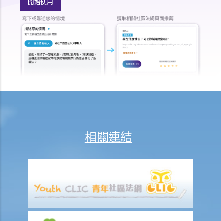
開始使用
法律援助輔助計劃
香港律師會大埔火災緊急免費法律諮詢熱線
切勿尋求索償代理協助處理申索
逝者家屬
我的家人在意外中身亡。我可否代表死者展開人身傷亡訴訟？在控告犯
錯的一方之前，我需要依循甚麼程序？
損害賠償陳述書
涉及致命意外的申索
死因裁判法庭有甚麼作用？
相關連結
火災中受傷的僱員
因工受傷以及有關補償
賠償責任
怎樣才算是因工及在僱用期間遭遇意外（簡稱工傷意外）？
在甚麼情況下，僱主不需要為其僱員的工傷負上賠償責任？
賠償項目