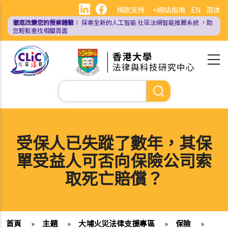
移
捐款支持
+網站指南
EN
简体
至
徹底改變您的搜索體驗：
探索全新的人工智能
社區法網智能推薦系統
，助
主
您輕鬆查找相關頁面
內
容
Search
受保人已失蹤了數年，其保
單受益人可否向保險公司索
取死亡賠償？
首頁
»
主題
»
大埔火災法律支援專區
»
保險
»