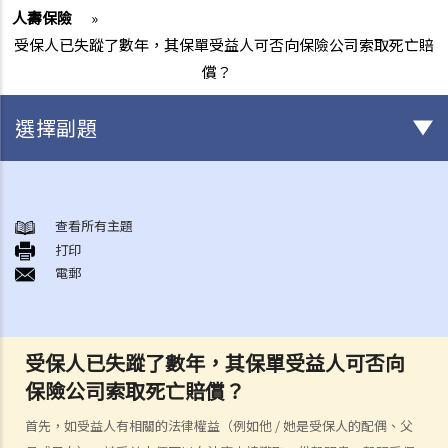
人壽保險
»
受保人已失蹤了數年，其保單受益人可否向保險公司索取死亡賠
償？
選擇副題
身後事安排
A. 火葬
查看所有主題
打印
B. 骨灰安置所（靈灰安置所）
電郵
C. 土葬
D. 紀念花園
E. 骨灰撒海
受保人已失蹤了數年，其保單受益人可否向
F. 遺體／骨殖／骨灰出入香港
保險公司索取死亡賠償？
人身傷亡
傷者本人
首先，如受益人有相關的法律權益（例如他 / 她是受保人的配偶、父