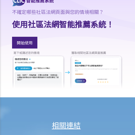
就人身傷害提出申索，會取得多少賠償？
不確定哪些社區法網頁面與您的情境相關？
涉及非致命意外的申索
使用社區法網智能推薦系統！
若我因人身傷害提出申索，可否申請法律援助？
法律援助
法律援助輔助計劃
開始使用
香港律師會大埔火災緊急免費法律諮詢熱線
切勿尋求索償代理協助處理申索
逝者家屬
我的家人在意外中身亡。我可否代表死者展開人身傷亡訴訟？在控告犯
錯的一方之前，我需要依循甚麼程序？
損害賠償陳述書
涉及致命意外的申索
死因裁判法庭有甚麼作用？
火災中受傷的僱員
相關連結
因工受傷以及有關補償