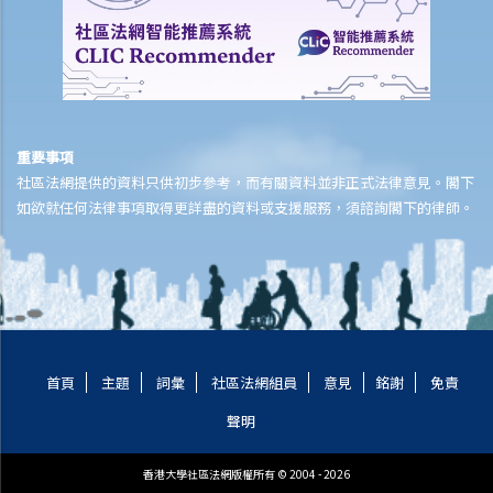
若然我對條例所給予的補償感到不滿，或者我認為僱主忽略了應有的安
全措施，我可否進一步提出申索？
保險
人壽保險
重要事項
受保人已失蹤了數年，其保單受益人可否向保險公司索取死亡賠償？
社區法網提供的資料只供初步參考，而有關資料並非正式法律意見。閣下
在處理索償時，保險公司會否接受中醫發出的醫療報告 / 醫生紙？
如欲就任何法律事項取得更詳盡的資料或支援服務，須諮詢閣下的律師。
如果我的保單已經失效，但我重新繳交保費以嘗試令保單「復效」。我
可否在這段期間向保險公司索償？
我為同一項目（如住院或家居意外）購買了數份保險。我可否從所有保
單索取全數保額，或只可索取實際開支或損失？人壽保險的死亡賠償會
否有不同規定？
首頁
主題
詞彙
社區法網組員
意見
銘謝
免責
醫療保險
聲明
在處理索償時，保險公司會否接受中醫發出的醫療報告 / 醫生紙？
我為同一項目（如住院或家居意外）購買了數份保險。我可否從所有保
香港大學社區法網版權所有 © 2004 - 2026
單索取全數保額，或只可索取實際開支或損失？