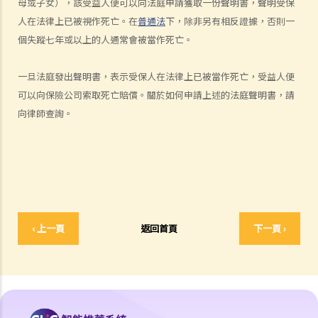
母或子女），該受益人便可以向法庭申請獲取一份聲明書，聲明受保
何謂「人身傷害」？
人在法律上已被視作死亡。在
普通法
下，除非另有相反證據，否則一
我受傷後，何時可提出申索？
個失蹤七年或以上的人通常會被當作死亡。
如何就人身傷害提出申索？
人身傷害訴訟所涉的法律程序
一旦法庭發出聲明書，表示受保人在法律上已被當作死亡，受益人便
1. 申索信（原告人）及建設性的答覆（被告人）
可以向保險公司索取死亡賠償。關於如何申請上述的法庭聲明書，請
2. 傳訊令狀
向律師查詢。
3. 申索陳述書
4. 損害賠償陳述書
5. 抗辯書
6. 證明書（收費安排）
7. 屬實申述
8. 委託專家擬備報告的守則
‹ 上一頁
返回首頁
下一頁 ›
9. 核對表評檢及案件管理問卷
10. 案件管理會議
11. 審訊前的覆核
就人身傷害提出申索，是否存在時限？