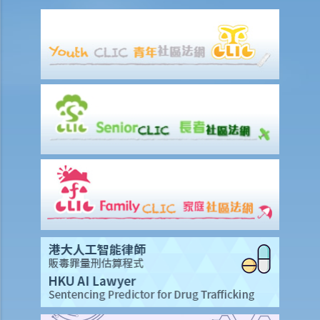
賠償責任
怎樣才算是因工及在僱用期間遭遇意外（簡稱工傷意外）？
在甚麼情況下，僱主不需要為其僱員的工傷負上賠償責任？
賠償項目
我的配偶在工作時因意外而死亡，我或我的家人可獲哪些賠償？
我在工作時因遇到意外而受傷及導致傷殘，我或我的家人可獲哪些賠
償？
除上述的賠償外，我可否就工傷而獲得其他賠償（例如醫藥費）？
工傷或有關意外之報告
僱主向勞工處報告與工作有關的意外之時限是多久？
僱員可否向勞工處報告與工作有關的意外？
其他有關工傷的事項
如何安排支付工傷賠償？
若然我不能與僱主和平地解決工傷賠償問題，將案件呈交法院的時限是
多久？