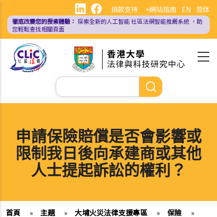
移
捐款支持
+網站指南
EN
简体
至
徹底改變您的搜索體驗：
探索全新的人工智能
社區法網智能推薦系統
，助
主
您輕鬆查找相關頁面
內
容
Search
申請保險賠償是否會影響或
限制我日後向承建商或其他
人士提起訴訟的權利？
首頁
»
主題
»
大埔火災法律支援專區
»
保險
»