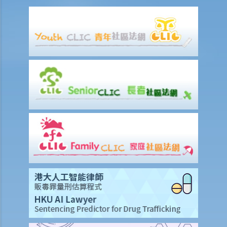
賠償責任
怎樣才算是因工及在僱用期間遭遇意外（簡稱工傷意外）？
在甚麼情況下，僱主不需要為其僱員的工傷負上賠償責任？
賠償項目
我的配偶在工作時因意外而死亡，我或我的家人可獲哪些賠償？
我在工作時因遇到意外而受傷及導致傷殘，我或我的家人可獲哪些賠
償？
除上述的賠償外，我可否就工傷而獲得其他賠償（例如醫藥費）？
工傷或有關意外之報告
僱主向勞工處報告與工作有關的意外之時限是多久？
僱員可否向勞工處報告與工作有關的意外？
其他有關工傷的事項
如何安排支付工傷賠償？
若然我不能與僱主和平地解決工傷賠償問題，將案件呈交法院的時限是
多久？