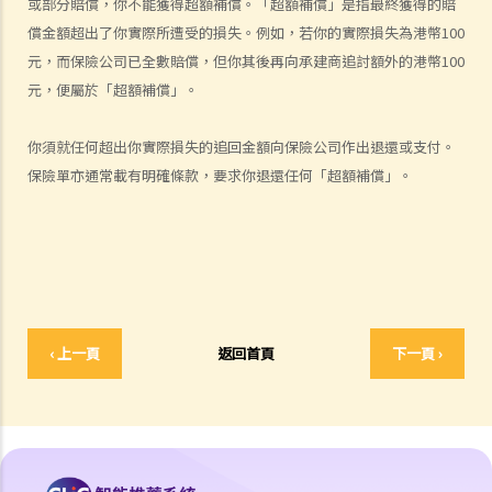
或部分賠償，你不能獲得超額補償。「超額補償」是指最終獲得的賠
何謂「人身傷害」？
償金額超出了你實際所遭受的損失。例如，若你的實際損失為港幣100
我受傷後，何時可提出申索？
元，而保險公司已全數賠償，但你其後再向承建商追討額外的港幣100
如何就人身傷害提出申索？
元，便屬於「超額補償」。
人身傷害訴訟所涉的法律程序
1. 申索信（原告人）及建設性的答覆（被告人）
你須就任何超出你實際損失的追回金額向保險公司作出退還或支付。
2. 傳訊令狀
保險單亦通常載有明確條款，要求你退還任何「超額補償」。
3. 申索陳述書
4. 損害賠償陳述書
5. 抗辯書
6. 證明書（收費安排）
7. 屬實申述
8. 委託專家擬備報告的守則
‹ 上一頁
返回首頁
下一頁 ›
9. 核對表評檢及案件管理問卷
10. 案件管理會議
11. 審訊前的覆核
就人身傷害提出申索，是否存在時限？