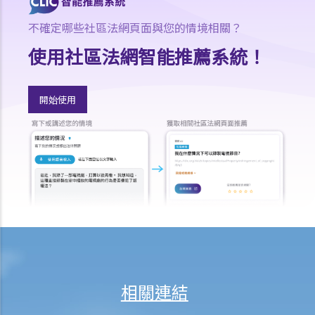
就人身傷害提出申索，會取得多少賠償？
不確定哪些社區法網頁面與您的情境相關？
涉及非致命意外的申索
使用社區法網智能推薦系統！
若我因人身傷害提出申索，可否申請法律援助？
法律援助
法律援助輔助計劃
開始使用
香港律師會大埔火災緊急免費法律諮詢熱線
切勿尋求索償代理協助處理申索
逝者家屬
我的家人在意外中身亡。我可否代表死者展開人身傷亡訴訟？在控告犯
錯的一方之前，我需要依循甚麼程序？
損害賠償陳述書
涉及致命意外的申索
死因裁判法庭有甚麼作用？
火災中受傷的僱員
相關連結
因工受傷以及有關補償