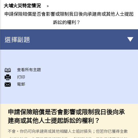
大埔火災特定情況
»
申請保險賠償是否會影響或限制我日後向承建商或其他人士提起
訴訟的權利？
選擇副題
身後事安排
A. 火葬
查看所有主題
打印
B. 骨灰安置所（靈灰安置所）
電郵
C. 土葬
D. 紀念花園
E. 骨灰撒海
申請保險賠償是否會影響或限制我日後向承
F. 遺體／骨殖／骨灰出入香港
建商或其他人士提起訴訟的權利？
人身傷亡
傷者本人
不會。你仍可向承建商或其他相關人士追討損失；但若你已獲得全數