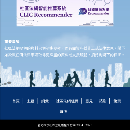
若然我對條例所給予的補償感到不滿，或者我認為僱主忽略了應有的安
全措施，我可否進一步提出申索？
保險
人壽保險
重要事項
受保人已失蹤了數年，其保單受益人可否向保險公司索取死亡賠償？
社區法網提供的資料只供初步參考，而有關資料並非正式法律意見。閣下
在處理索償時，保險公司會否接受中醫發出的醫療報告 / 醫生紙？
如欲就任何法律事項取得更詳盡的資料或支援服務，須諮詢閣下的律師。
如果我的保單已經失效，但我重新繳交保費以嘗試令保單「復效」。我
可否在這段期間向保險公司索償？
我為同一項目（如住院或家居意外）購買了數份保險。我可否從所有保
單索取全數保額，或只可索取實際開支或損失？人壽保險的死亡賠償會
否有不同規定？
首頁
主題
詞彙
社區法網組員
意見
銘謝
免責
醫療保險
聲明
在處理索償時，保險公司會否接受中醫發出的醫療報告 / 醫生紙？
我為同一項目（如住院或家居意外）購買了數份保險。我可否從所有保
香港大學社區法網版權所有 © 2004 - 2026
單索取全數保額，或只可索取實際開支或損失？