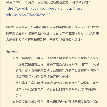
月至 2026 年 11 月底，以紓緩其短期財務壓力。 詳情請參閱：
就人身傷害提出申索，是否存在時限？
https://www.hkma.gov.hk/chi/news-and-media/press-
就人身傷害提出申索，會取得多少賠償？
releases/2026/03/20260304-3/
。
涉及非致命意外的申索
若我因人身傷害提出申索，可否申請法律援助？
就政府差餉而言，您可儘快聯絡差餉物業估價署，查詢是否應因火災
損毀而需重新評估應課差餉租值、是否可對評估進行修訂，以及如果
法律援助
大廈長期維持不宜居住或封閉，差餉及地租將如何處理。
法律援助輔助計劃
香港律師會大埔火災緊急免費法律諮詢熱線
實務步驟：
切勿尋求索償代理協助處理申索
您可聯絡銀行，要求正式被納入金管局及銀行業宣佈的大埔火
逝者家屬
災應急支援措施之內，並要求書面確認寬限期（如有）、利息
我的家人在意外中身亡。我可否代表死者展開人身傷亡訴訟？在控告犯
處理方式、恢復還款日期；並確認利息是否繼續累算、貸款年
錯的一方之前，我需要依循甚麼程序？
期會否延長，以及寬限期結束後的安排。
損害賠償陳述書
致函業主立案法團或物業管理公司，詢問是否仍需繳付一般管
理費、特別緊急徵費，或有否任何由保險賠款支付的相關款
涉及致命意外的申索
項。
死因裁判法庭有甚麼作用？
聯絡差餉物業估價署，要求根據單位的現況審視差餉及地租的
火災中受傷的僱員