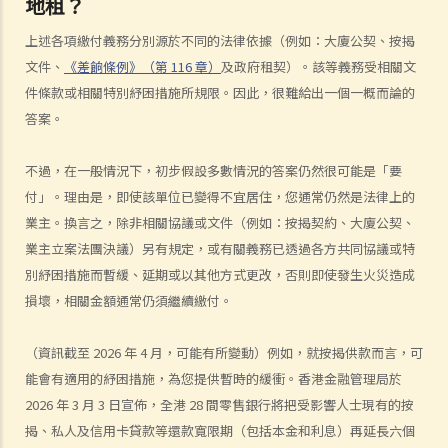
地租？
傷者本人
上述各項繳付義務分別源於不同的法律依據（例如：大廈公契、按揭
何謂「人身傷害」？
文件、
《差餉條例》（第 116 章）
及政府租契）。該等義務受相關文
我受傷後，何時可提出申索？
件條款或相關特別紓困措施所規限。因此，很難給出一個一概而論的
如何就人身傷害提出申索？
答案。
人身傷害訴訟所涉的法律程序
1. 申索信（原告人）及建設性的答覆（被告人）
不過，在一般情況下，初步假設多數情況的答案仍然很可能是「要
2. 傳訊令狀
付」。理由是，即使該單位已變得不宜居住，您通常仍然是法律上的
3. 申索陳述書
業主。換言之，除非相關協議或文件（例如：按揭契約、大廈公契、
4. 損害賠償陳述書
業主立案法團決議）另有規定，或有關義務已透過各方共同協議或特
5. 抗辯書
別紓困措施而暫緩、延期或以其他方式更改，否則即使發生火災造成
6. 證明書（收費安排）
損壞，相關金額通常仍須繼續繳付。
7. 屬實申述
8. 委託專家擬備報告的守則
（資訊截至 2026 年 4 月，可能有所變動）例如，就按揭供款而言，可
9. 核對表評檢及案件管理問卷
能會有適用的紓困措施，為您提供暫時的緩衝。香港金融管理局於
10. 案件管理會議
2026 年 3 月 3 日宣佈，全港 28 間零售銀行將把受影響人士現有的按
11. 審訊前的覆核
揭、私人及信用卡貸款等還款寬限期（包括本金和利息）再延長六個