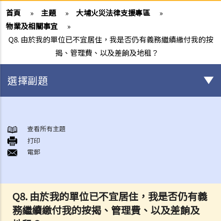
首頁
»
主題
»
大埔火災法律支援專區
»
物業及相關事宜
»
Q8. 由於我的單位已不宜居住，我是否仍有義務繼續繳付我的按
揭、管理費、以及差餉及地租？
選擇副題
身後事安排
A. 火葬
查看所有主題
打印
B. 骨灰安置所（靈灰安置所）
電郵
C. 土葬
D. 紀念花園
E. 骨灰撒海
Q8. 由於我的單位已不宜居住，我是否仍有義
F. 遺體／骨殖／骨灰出入香港
務繼續繳付我的按揭、管理費、以及差餉及
人身傷亡