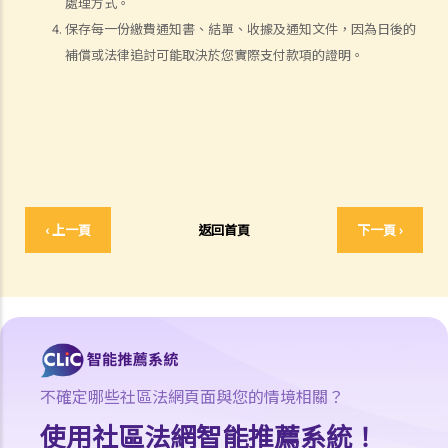
處理方式。
因工受傷以及有關補償
保存每一份繳費通知書、結單、收據及通知文件，因為日後的
賠償責任
補償或法律追討可能取決於您實際支付款項的證明。
怎樣才算是因工及在僱用期間遭遇意外（簡稱工傷意外）？
在甚麼情況下，僱主不需要為其僱員的工傷負上賠償責任？
賠償項目
我的配偶在工作時因意外而死亡，我或我的家人可獲哪些賠償？
我在工作時因遇到意外而受傷及導致傷殘，我或我的家人可獲哪些賠
‹ 上一頁
返回首頁
下一頁 ›
償？
除上述的賠償外，我可否就工傷而獲得其他賠償（例如醫藥費）？
工傷或有關意外之報告
僱主向勞工處報告與工作有關的意外之時限是多久？
僱員可否向勞工處報告與工作有關的意外？
其他有關工傷的事項
不確定哪些社區法網頁面與您的情境相關？
如何安排支付工傷賠償？
使用社區法網智能推薦系統！
若然我不能與僱主和平地解決工傷賠償問題，將案件呈交法院的時限是