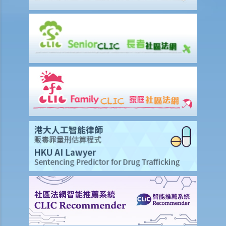
單索取全數保額，或只可索取實際開支或損失？
意外或個人傷亡保險
「意外受傷」的一般定義是甚麼？如果我受了傷但沒有表面傷痕，我可
否向保險公司索償？
「永久傷殘」和「暫時性傷殘」的一般定義是甚麼？保險公司支付了一
筆永久傷殘賠償給我，但兩年後我奇蹟地復原，保險公司可否向我討回
部分賠償？
在人身傷亡訴訟中，我已從犯錯一方獲得賠償。這些賠償會否抵銷保險
公司的賠款？
家居保險
如果我的居所和屋內家具均已損毁，保險公司會否全數賠償我的損失？
保險公司會否在支付賠償之前先作出專業評估？
我是大廈內某個單位的業主，而大廈本身已經購有第三者責任保險。如
果有訪客或住客在大廈內遇上意外受傷，我是否可以置身事外？
我對賠償金額及保險代理 / 保險公司的行為極之不滿。我應否訴諸法庭