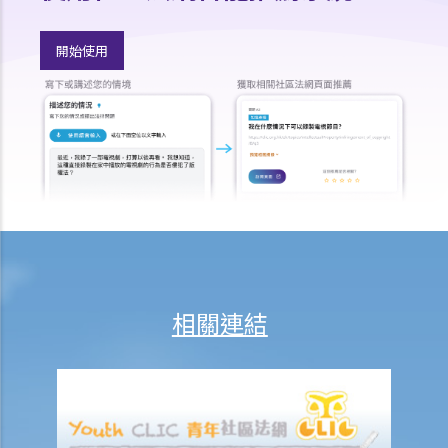
多久？
開始使用
若然我對條例所給予的補償感到不滿，或者我認為僱主忽略了應有的安
全措施，我可否進一步提出申索？
保險
人壽保險
受保人已失蹤了數年，其保單受益人可否向保險公司索取死亡賠償？
在處理索償時，保險公司會否接受中醫發出的醫療報告 / 醫生紙？
如果我的保單已經失效，但我重新繳交保費以嘗試令保單「復效」。我
可否在這段期間向保險公司索償？
我為同一項目（如住院或家居意外）購買了數份保險。我可否從所有保
相關連結
單索取全數保額，或只可索取實際開支或損失？人壽保險的死亡賠償會
否有不同規定？
醫療保險
在處理索償時，保險公司會否接受中醫發出的醫療報告 / 醫生紙？
我為同一項目（如住院或家居意外）購買了數份保險。我可否從所有保