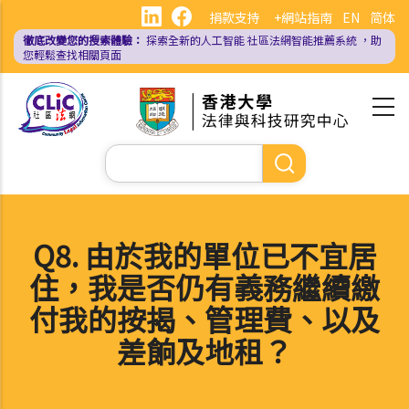
移
捐款支持
+網站指南
EN
简体
至
徹底改變您的搜索體驗：
探索全新的人工智能
社區法網智能推薦系統
，助
主
您輕鬆查找相關頁面
內
容
Search
Q8. 由於我的單位已不宜居
住，我是否仍有義務繼續繳
付我的按揭、管理費、以及
差餉及地租？