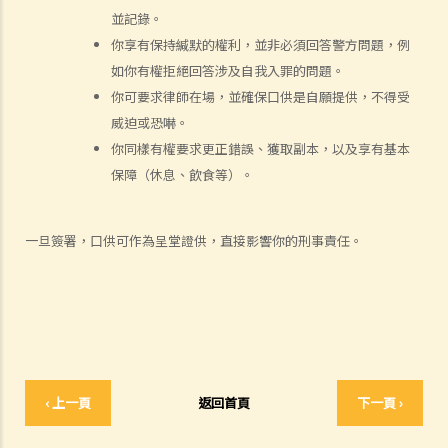
就人身傷害提出申索，會取得多少賠償？
並記錄。
你享有保持緘默的權利，並非必須回答警方問題，例
涉及非致命意外的申索
如你有權拒絕回答涉及自我入罪的問題。
若我因人身傷害提出申索，可否申請法律援助？
你可要求律師在場，並確保口供是自願提供，不得受
法律援助
威迫或恐嚇。
法律援助輔助計劃
你同樣有權要求更正錯誤、獲取副本，以及享有基本
香港律師會大埔火災緊急免費法律諮詢熱線
保障（休息、飲食等）。
切勿尋求索償代理協助處理申索
逝者家屬
一旦簽署，口供可作為呈堂證供，直接影響你的刑事責任。
我的家人在意外中身亡。我可否代表死者展開人身傷亡訴訟？在控告犯
錯的一方之前，我需要依循甚麼程序？
損害賠償陳述書
涉及致命意外的申索
死因裁判法庭有甚麼作用？
‹ 上一頁
返回首頁
下一頁 ›
火災中受傷的僱員
因工受傷以及有關補償