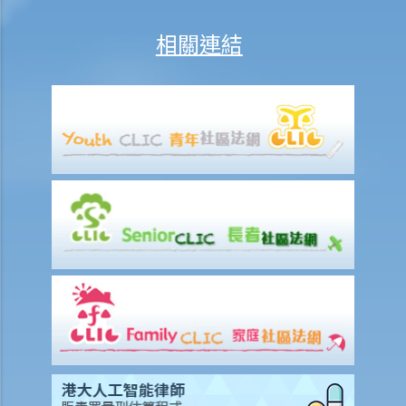
若然我對條例所給予的補償感到不滿，或者我認為僱主忽略了應有的安
相關連結
全措施，我可否進一步提出申索？
保險
人壽保險
受保人已失蹤了數年，其保單受益人可否向保險公司索取死亡賠償？
在處理索償時，保險公司會否接受中醫發出的醫療報告 / 醫生紙？
如果我的保單已經失效，但我重新繳交保費以嘗試令保單「復效」。我
可否在這段期間向保險公司索償？
我為同一項目（如住院或家居意外）購買了數份保險。我可否從所有保
單索取全數保額，或只可索取實際開支或損失？人壽保險的死亡賠償會
否有不同規定？
醫療保險
在處理索償時，保險公司會否接受中醫發出的醫療報告 / 醫生紙？
我為同一項目（如住院或家居意外）購買了數份保險。我可否從所有保
單索取全數保額，或只可索取實際開支或損失？