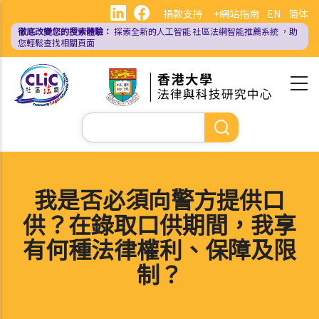
移
捐款支持
+網站指南
EN
简体
至
徹底改變您的搜索體驗：
探索全新的人工智能
社區法網智能推薦系統
，助
主
您輕鬆查找相關頁面
內
容
Search
我是否必須向警方提供口
供？在錄取口供期間，我享
有何種法律權利、保障及限
制？