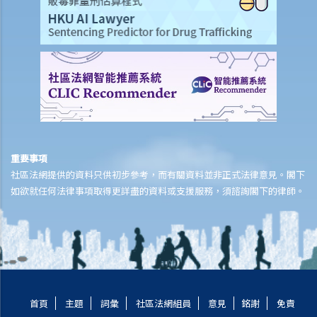
意外或個人傷亡保險
「意外受傷」的一般定義是甚麼？如果我受了傷但沒有表面傷痕，我可
否向保險公司索償？
「永久傷殘」和「暫時性傷殘」的一般定義是甚麼？保險公司支付了一
筆永久傷殘賠償給我，但兩年後我奇蹟地復原，保險公司可否向我討回
部分賠償？
在人身傷亡訴訟中，我已從犯錯一方獲得賠償。這些賠償會否抵銷保險
重要事項
公司的賠款？
社區法網提供的資料只供初步參考，而有關資料並非正式法律意見。閣下
家居保險
如欲就任何法律事項取得更詳盡的資料或支援服務，須諮詢閣下的律師。
如果我的居所和屋內家具均已損毁，保險公司會否全數賠償我的損失？
保險公司會否在支付賠償之前先作出專業評估？
我是大廈內某個單位的業主，而大廈本身已經購有第三者責任保險。如
果有訪客或住客在大廈內遇上意外受傷，我是否可以置身事外？
我對賠償金額及保險代理 / 保險公司的行為極之不滿。我應否訴諸法庭
首頁
主題
詞彙
社區法網組員
意見
銘謝
免責
或向其他認可機構投訴？法庭或其他機構有否就每項索償或投訴設立賠