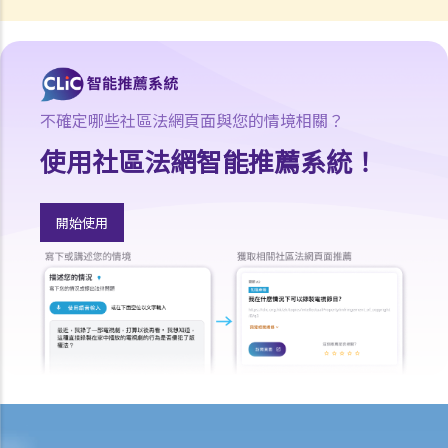
賠償責任
怎樣才算是因工及在僱用期間遭遇意外（簡稱工傷意外）？
在甚麼情況下，僱主不需要為其僱員的工傷負上賠償責任？
賠償項目
不確定哪些社區法網頁面與您的情境相關？
使用社區法網智能推薦系統！
我的配偶在工作時因意外而死亡，我或我的家人可獲哪些賠償？
我在工作時因遇到意外而受傷及導致傷殘，我或我的家人可獲哪些賠
償？
開始使用
除上述的賠償外，我可否就工傷而獲得其他賠償（例如醫藥費）？
工傷或有關意外之報告
僱主向勞工處報告與工作有關的意外之時限是多久？
僱員可否向勞工處報告與工作有關的意外？
其他有關工傷的事項
如何安排支付工傷賠償？
若然我不能與僱主和平地解決工傷賠償問題，將案件呈交法院的時限是
多久？