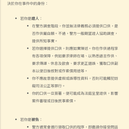
決於你在事件中的身份：
何謂「人身傷害」？
我受傷後，何時可提出申索？
若你是
證人
：
如何就人身傷害提出申索？
在警方調查階段，你並無法律義務必須提供口供，是
人身傷害訴訟所涉的法律程序
否作供屬自願。不過，警方一般期望證人協助調查，
1. 申索信（原告人）及建設性的答覆（被告人）
提供所知事實。
2. 傳訊令狀
若你選擇提供口供，則應如實陳述。你在作供過程享
3. 申索陳述書
有各項保障，例如要求律師在場、以熟悉語言作供、
4. 損害賠償陳述書
要求傳譯、休息及飲食、要求更正錯誤、獲取口供副
5. 抗辯書
本以便日後核對或作索償用途等。
6. 證明書（收費安排）
你不應故意提供虛假或誤導性資料，否則可能觸犯妨
7. 屬實申述
礙司法公正等罪行。
8. 委託專家擬備報告的守則
你的口供一旦簽署，便可能成為法庭呈堂證供，影響
9. 核對表評檢及案件管理問卷
案件審理或日後民事索償。
10. 案件管理會議
11. 審訊前的覆核
若你是
被告
：
就人身傷害提出申索，是否存在時限？
警方通常會進行錄取口供的程序，即邀請你接受問話