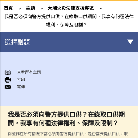
首頁
»
主題
»
大埔火災法律支援專區
»
我是否必須向警方提供口供？在錄取口供期間，我享有何種法律
權利、保障及限制？
選擇副題
身後事安排
A. 火葬
查看所有主題
打印
B. 骨灰安置所（靈灰安置所）
電郵
C. 土葬
D. 紀念花園
E. 骨灰撒海
我是否必須向警方提供口供？在錄取口供期
F. 遺體／骨殖／骨灰出入香港
間，我享有何種法律權利、保障及限制？
人身傷亡
傷者本人
你並非在所有情況下都必須向警方提供口供。是否需要提供口供，取