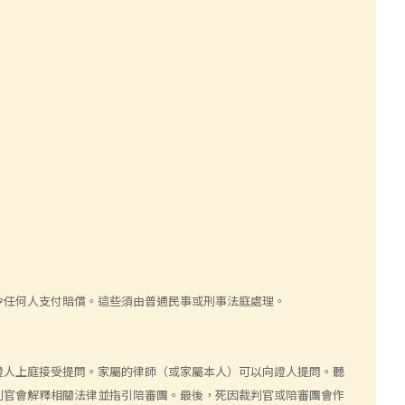
令任何人支付賠償。這些須由普通民事或刑事法庭處理。
證人上庭接受提問。家屬的律師（或家屬本人）可以向證人提問。聽
判官會解釋相關法律並指引陪審團。最後，死因裁判官或陪審團會作