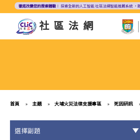
移
徹底改變您的搜索體驗：
探索全新的人工智能
社區法網智能推薦系統
，
至
主
社區法網
內
容
首頁
»
主題
»
大埔火災法律支援專區
»
死因研訊
選擇副題