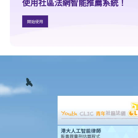
使用社區法網智能推薦系統！
香港律師會大埔火災緊急免費法律諮詢熱線
切勿尋求索償代理協助處理申索
逝者家屬
開始使用
我的家人在意外中身亡。我可否代表死者展開人身傷亡訴訟？在控
告犯錯的一方之前，我需要依循甚麼程序？
損害賠償陳述書
涉及致命意外的申索
死因裁判法庭有甚麼作用？
火災中受傷的僱員
因工受傷以及有關補償
賠償責任
怎樣才算是因工及在僱用期間遭遇意外（簡稱工傷意外）？
在甚麼情況下，僱主不需要為其僱員的工傷負上賠償責任？
賠償項目
我的配偶在工作時因意外而死亡，我或我的家人可獲哪些賠償？