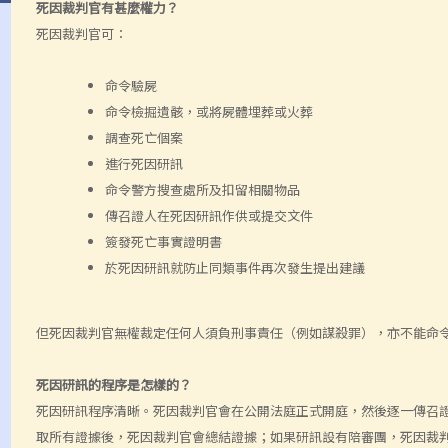
死因裁判官有甚麼權力？
死因裁判官可：
命令驗屍
命令檢掘遺骸，或將屍體埋葬或火葬
調查死亡個案
進行死因研訊
命令警方搜查處所及扣留相關物品
傳召證人在死因研訊作供或提交文件
簽發死亡事實證明書
於死因研訊就防止同類事件再次發生提出建議
但死因裁判官無權裁定任何人須負刑事責任（例如謀殺罪），亦不能命
死因研訊的程序是怎樣的？
死因研訊程序清晰。死因裁判官會在公開法庭正式開庭，然後逐一傳召
取所有證據後，死因裁判官會總結證據；如果研訊設有陪審團，死因裁