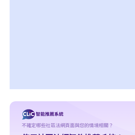
3. 申索陳述書
4. 損害賠償陳述書
5. 抗辯書
6. 證明書（收費安排）
7. 屬實申述
8. 委託專家擬備報告的守則
9. 核對表評檢及案件管理問卷
10. 案件管理會議
11. 審訊前的覆核
就人身傷害提出申索，是否存在時限？
就人身傷害提出申索，會取得多少賠償？
涉及非致命意外的申索
若我因人身傷害提出申索，可否申請法律援助？
法律援助
不確定哪些社區法網頁面與您的情境相關？
法律援助輔助計劃