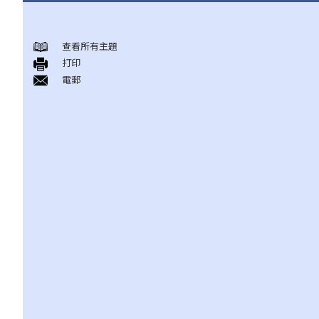
身後事安排
查看所有主題
A. 火葬
打印
B. 骨灰安置所（靈灰安置所）
電郵
C. 土葬
D. 紀念花園
E. 骨灰撒海
F. 遺體／骨殖／骨灰出入香港
人身傷亡
傷者本人
何謂「人身傷害」？
我受傷後，何時可提出申索？
如何就人身傷害提出申索？
人身傷害訴訟所涉的法律程序
1. 申索信（原告人）及建設性的答覆（被告人）
2. 傳訊令狀