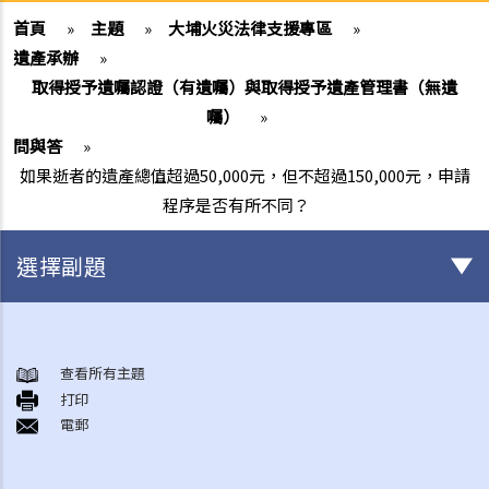
首頁
»
主題
»
大埔火災法律支援專區
»
遺產承辦
»
取得授予遺囑認證（有遺囑）與取得授予遺產管理書（無遺
囑）
»
問與答
»
如果逝者的遺產總值超過50,000元，但不超過150,000元，申請
程序是否有所不同？
選擇副題
身後事安排
A. 火葬
查看所有主題
打印
B. 骨灰安置所（靈灰安置所）
電郵
C. 土葬
D. 紀念花園