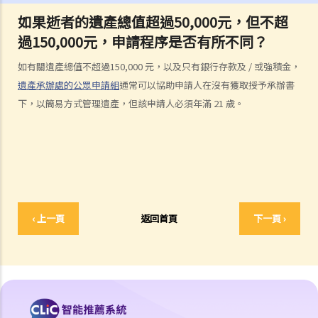
E. 骨灰撒海
如果逝者的遺產總值超過50,000元，但不超
F. 遺體／骨殖／骨灰出入香港
過150,000元，申請程序是否有所不同？
人身傷亡
傷者本人
如有關遺產總值不超過150,000 元，以及只有銀行存款及 / 或強積金，
遺產承辦處的公眾申請組
通常可以協助申請人在沒有獲取授予承辦書
何謂「人身傷害」？
下，以簡易方式管理遺產，但該申請人必須年滿 21 歲。
我受傷後，何時可提出申索？
如何就人身傷害提出申索？
人身傷害訴訟所涉的法律程序
1. 申索信（原告人）及建設性的答覆（被告人）
2. 傳訊令狀
3. 申索陳述書
‹ 上一頁
返回首頁
下一頁 ›
4. 損害賠償陳述書
5. 抗辯書
6. 證明書（收費安排）
7. 屬實申述
8. 委託專家擬備報告的守則