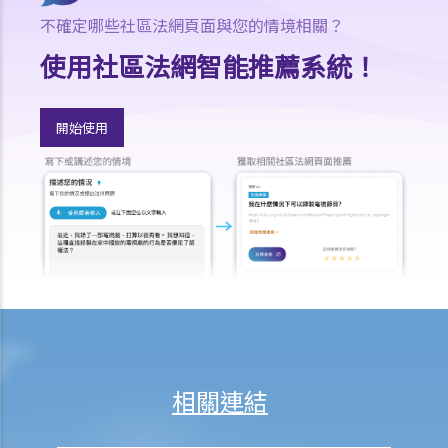
9. 核對表評檢及案件管理問卷
不確定哪些社區法網頁面與您的情境相關？
10. 案件管理會議
使用社區法網智能推薦系統！
11. 審訊前的覆核
就人身傷害提出申索，是否存在時限？
就人身傷害提出申索，會取得多少賠償？
開始使用
涉及非致命意外的申索
若我因人身傷害提出申索，可否申請法律援助？
法律援助
法律援助輔助計劃
香港律師會大埔火災緊急免費法律諮詢熱線
切勿尋求索償代理協助處理申索
逝者家屬
我的家人在意外中身亡。我可否代表死者展開人身傷亡訴訟？在控告犯
相關連結
錯的一方之前，我需要依循甚麼程序？
損害賠償陳述書