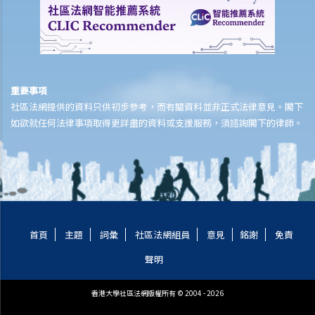
其他有關工傷的事項
如何安排支付工傷賠償？
若然我不能與僱主和平地解決工傷賠償問題，將案件呈交法院的時限是
多久？
重要事項
若然我對條例所給予的補償感到不滿，或者我認為僱主忽略了應有的安
社區法網提供的資料只供初步參考，而有關資料並非正式法律意見。閣下
全措施，我可否進一步提出申索？
如欲就任何法律事項取得更詳盡的資料或支援服務，須諮詢閣下的律師。
保險
人壽保險
受保人已失蹤了數年，其保單受益人可否向保險公司索取死亡賠償？
在處理索償時，保險公司會否接受中醫發出的醫療報告 / 醫生紙？
如果我的保單已經失效，但我重新繳交保費以嘗試令保單「復效」。我
首頁
主題
詞彙
社區法網組員
意見
銘謝
免責
可否在這段期間向保險公司索償？
聲明
我為同一項目（如住院或家居意外）購買了數份保險。我可否從所有保
單索取全數保額，或只可索取實際開支或損失？人壽保險的死亡賠償會
香港大學社區法網版權所有 © 2004 - 2026
否有不同規定？