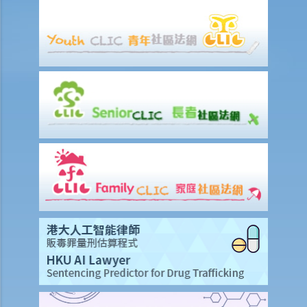
涉及致命意外的申索
死因裁判法庭有甚麼作用？
火災中受傷的僱員
因工受傷以及有關補償
賠償責任
怎樣才算是因工及在僱用期間遭遇意外（簡稱工傷意外）？
在甚麼情況下，僱主不需要為其僱員的工傷負上賠償責任？
賠償項目
我的配偶在工作時因意外而死亡，我或我的家人可獲哪些賠償？
我在工作時因遇到意外而受傷及導致傷殘，我或我的家人可獲哪些賠
償？
除上述的賠償外，我可否就工傷而獲得其他賠償（例如醫藥費）？
工傷或有關意外之報告
僱主向勞工處報告與工作有關的意外之時限是多久？
僱員可否向勞工處報告與工作有關的意外？