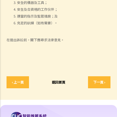
11. 審訊前的覆核
安全的儀器及工具；
安全及合資格的工作伙伴；
就人身傷害提出申索，是否存在時限？
適當的指示及監管措施；及
就人身傷害提出申索，會取得多少賠償？
充足的訓練（如有需要）。
涉及非致命意外的申索
若我因人身傷害提出申索，可否申請法律援助？
在提出訴訟前，閣下應尋求法律意見。
法律援助
法律援助輔助計劃
香港律師會大埔火災緊急免費法律諮詢熱線
切勿尋求索償代理協助處理申索
逝者家屬
‹ 上一頁
返回首頁
下一頁 ›
我的家人在意外中身亡。我可否代表死者展開人身傷亡訴訟？在控告犯
錯的一方之前，我需要依循甚麼程序？
損害賠償陳述書
涉及致命意外的申索
死因裁判法庭有甚麼作用？