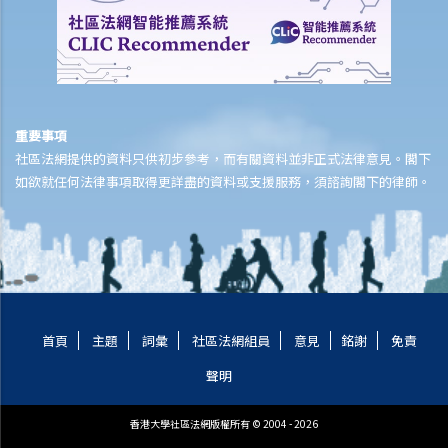
我為同一項目（如住院或家居意外）購買了數份保險。我可否從所有保
單索取全數保額，或只可索取實際開支或損失？
意外或個人傷亡保險
「意外受傷」的一般定義是甚麼？如果我受了傷但沒有表面傷痕，我可
重要事項
否向保險公司索償？
社區法網提供的資料只供初步參考，而有關資料並非正式法律意見。閣下
「永久傷殘」和「暫時性傷殘」的一般定義是甚麼？保險公司支付了一
如欲就任何法律事項取得更詳盡的資料或支援服務，須諮詢閣下的律師。
筆永久傷殘賠償給我，但兩年後我奇蹟地復原，保險公司可否向我討回
部分賠償？
在人身傷亡訴訟中，我已從犯錯一方獲得賠償。這些賠償會否抵銷保險
公司的賠款？
家居保險
首頁
主題
詞彙
社區法網組員
意見
銘謝
免責
如果我的居所和屋內家具均已損毁，保險公司會否全數賠償我的損失？
保險公司會否在支付賠償之前先作出專業評估？
聲明
我是大廈內某個單位的業主，而大廈本身已經購有第三者責任保險。如
果有訪客或住客在大廈內遇上意外受傷，我是否可以置身事外？
香港大學社區法網版權所有 © 2004 - 2026