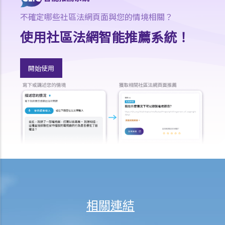
火災中受傷的僱員
不確定哪些社區法網頁面與您的情境相關？
因工受傷以及有關補償
使用社區法網智能推薦系統！
賠償責任
怎樣才算是因工及在僱用期間遭遇意外（簡稱工傷意外）？
開始使用
在甚麼情況下，僱主不需要為其僱員的工傷負上賠償責任？
賠償項目
我的配偶在工作時因意外而死亡，我或我的家人可獲哪些賠償？
我在工作時因遇到意外而受傷及導致傷殘，我或我的家人可獲哪些賠
償？
除上述的賠償外，我可否就工傷而獲得其他賠償（例如醫藥費）？
工傷或有關意外之報告
僱主向勞工處報告與工作有關的意外之時限是多久？
僱員可否向勞工處報告與工作有關的意外？
相關連結
其他有關工傷的事項
如何安排支付工傷賠償？