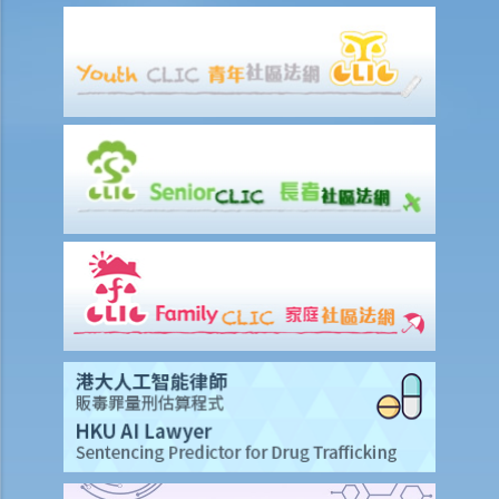
若然我不能與僱主和平地解決工傷賠償問題，將案件呈交法院的時限是
多久？
若然我對條例所給予的補償感到不滿，或者我認為僱主忽略了應有的安
全措施，我可否進一步提出申索？
保險
人壽保險
受保人已失蹤了數年，其保單受益人可否向保險公司索取死亡賠償？
在處理索償時，保險公司會否接受中醫發出的醫療報告 / 醫生紙？
如果我的保單已經失效，但我重新繳交保費以嘗試令保單「復效」。我
可否在這段期間向保險公司索償？
我為同一項目（如住院或家居意外）購買了數份保險。我可否從所有保
單索取全數保額，或只可索取實際開支或損失？人壽保險的死亡賠償會
否有不同規定？
醫療保險
在處理索償時，保險公司會否接受中醫發出的醫療報告 / 醫生紙？