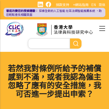
移
捐款支持
+網站指南
EN
简体
至
徹底改變您的搜索體驗：
探索全新的人工智能
社區法網智能推薦系統
，助
主
您輕鬆查找相關頁面
內
容
Search
若然我對條例所給予的補償
感到不滿，或者我認為僱主
忽略了應有的安全措施，我
可否進一步提出申索？