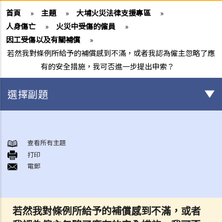
首頁
»
主題
»
大埔火災法律支援專區
»
人身傷亡
»
火災中受傷的僱員
»
因工受傷以及有關補償
»
若然我對條例所給予的補償感到不滿，或者我認為僱主忽略了應
有的安全措施，我可否進一步提出申索？
選擇副題
身後事安排
A. 火葬
查看所有主題
打印
B. 骨灰安置所（靈灰安置所）
電郵
C. 土葬
D. 紀念花園
E. 骨灰撒海
若然我對條例所給予的補償感到不滿，或者
F. 遺體／骨殖／骨灰出入香港