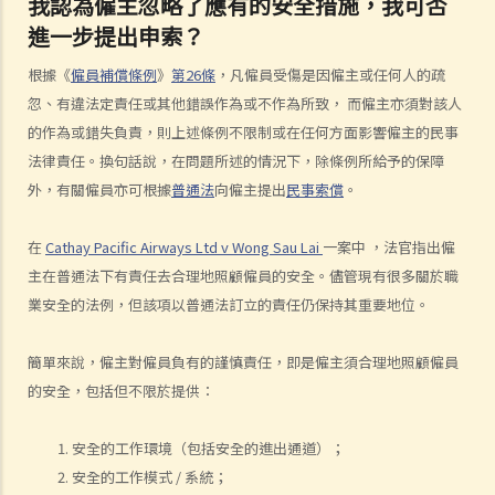
我認為僱主忽略了應有的安全措施，我可否
人身傷亡
進一步提出申索？
傷者本人
根據《
僱員補償條例
》
第26條
，凡僱員受傷是因僱主或任何人的疏
何謂「人身傷害」？
忽、有違法定責任或其他錯誤作為或不作為所致， 而僱主亦須對該人
我受傷後，何時可提出申索？
的作為或錯失負責，則上述條例不限制或在任何方面影響僱主的民事
如何就人身傷害提出申索？
法律責任。換句話說，在問題所述的情況下，除條例所給予的保障
人身傷害訴訟所涉的法律程序
外，有關僱員亦可根據
普通法
向僱主提出
民事索償
。
1. 申索信（原告人）及建設性的答覆（被告人）
2. 傳訊令狀
在
Cathay Pacific Airways Ltd v Wong Sau Lai
一案中 ，法官指出僱
3. 申索陳述書
主在普通法下有責任去合理地照顧僱員的安全。儘管現有很多關於職
4. 損害賠償陳述書
業安全的法例，但該項以普通法訂立的責任仍保持其重要地位。
5. 抗辯書
6. 證明書（收費安排）
簡單來說，僱主對僱員負有的謹慎責任，即是僱主須合理地照顧僱員
7. 屬實申述
的安全，包括但不限於提供：
8. 委託專家擬備報告的守則
9. 核對表評檢及案件管理問卷
安全的工作環境（包括安全的進出通道）；
10. 案件管理會議
安全的工作模式 / 系統；