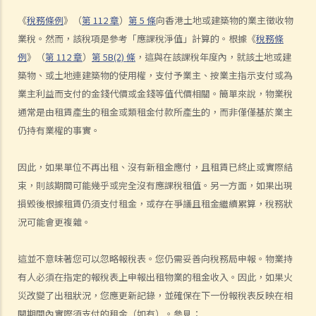
我受傷後，何時可提出申索？
《
稅務條例
》（
第 112 章
）
第 5 條
向香港土地或建築物的業主徵收物
如何就人身傷害提出申索？
業稅。然而，該稅項是參考「應課稅淨值」計算的。根據《
稅務條
人身傷害訴訟所涉的法律程序
例
》（
第 112 章
）
第 5B(2) 條
，這與在該課稅年度內，就該土地或建
1. 申索信（原告人）及建設性的答覆（被告人）
築物、或土地連建築物的使用權，支付予業主、按業主指示支付或為
2. 傳訊令狀
業主利益而支付的金錢代價或金錢等值代價相關。簡單來說，物業稅
3. 申索陳述書
通常是由租賃產生的租金或類租金付款所產生的，而非僅僅基於業主
4. 損害賠償陳述書
仍持有業權的事實。
5. 抗辯書
6. 證明書（收費安排）
因此，如果單位不再出租、沒有新租金應付，且租賃已終止或實際結
7. 屬實申述
束，則該期間可能幾乎或完全沒有應課稅租值。另一方面，如果出現
8. 委託專家擬備報告的守則
損毀後根據租賃仍須支付租金，或存在爭議且租金繼續累算，稅務狀
9. 核對表評檢及案件管理問卷
況可能會更複雜。
10. 案件管理會議
這並不意味著您可以忽略報稅表。您仍需妥善向稅務局申報。物業持
11. 審訊前的覆核
有人必須在指定的報稅表上申報出租物業的租金收入。因此，如果火
就人身傷害提出申索，是否存在時限？
災改變了出租狀況，您應更新記錄，並確保在下一份報稅表反映在相
就人身傷害提出申索，會取得多少賠償？
關期間內實際須支付的租金（如有）。參見：