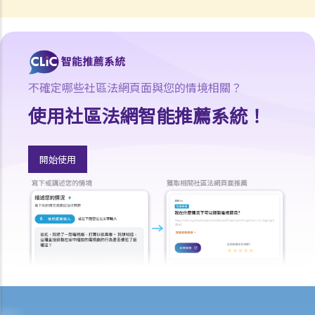
怎樣才算是因工及在僱用期間遭遇意外（簡稱工傷意外）？
在甚麼情況下，僱主不需要為其僱員的工傷負上賠償責任？
賠償項目
我的配偶在工作時因意外而死亡，我或我的家人可獲哪些賠償？
不確定哪些社區法網頁面與您的情境相關？
我在工作時因遇到意外而受傷及導致傷殘，我或我的家人可獲哪些賠
使用社區法網智能推薦系統！
償？
除上述的賠償外，我可否就工傷而獲得其他賠償（例如醫藥費）？
開始使用
工傷或有關意外之報告
僱主向勞工處報告與工作有關的意外之時限是多久？
僱員可否向勞工處報告與工作有關的意外？
其他有關工傷的事項
如何安排支付工傷賠償？
若然我不能與僱主和平地解決工傷賠償問題，將案件呈交法院的時限是
多久？
若然我對條例所給予的補償感到不滿，或者我認為僱主忽略了應有的安