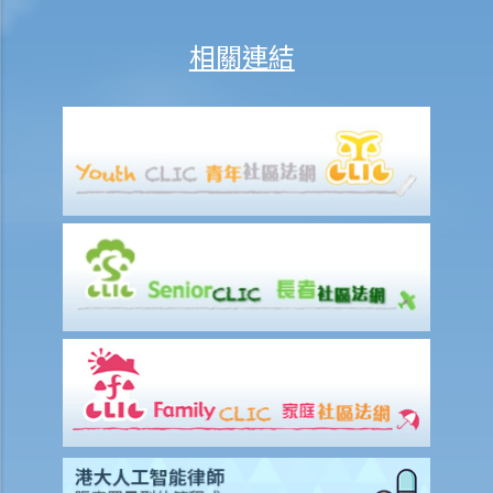
全措施，我可否進一步提出申索？
相關連結
保險
人壽保險
受保人已失蹤了數年，其保單受益人可否向保險公司索取死亡賠償？
在處理索償時，保險公司會否接受中醫發出的醫療報告 / 醫生紙？
如果我的保單已經失效，但我重新繳交保費以嘗試令保單「復效」。我
可否在這段期間向保險公司索償？
我為同一項目（如住院或家居意外）購買了數份保險。我可否從所有保
單索取全數保額，或只可索取實際開支或損失？人壽保險的死亡賠償會
否有不同規定？
醫療保險
在處理索償時，保險公司會否接受中醫發出的醫療報告 / 醫生紙？
我為同一項目（如住院或家居意外）購買了數份保險。我可否從所有保
單索取全數保額，或只可索取實際開支或損失？
意外或個人傷亡保險