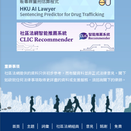
「意外受傷」的一般定義是甚麼？如果我受了傷但沒有表面傷痕，我可
否向保險公司索償？
「永久傷殘」和「暫時性傷殘」的一般定義是甚麼？保險公司支付了一
筆永久傷殘賠償給我，但兩年後我奇蹟地復原，保險公司可否向我討回
部分賠償？
在人身傷亡訴訟中，我已從犯錯一方獲得賠償。這些賠償會否抵銷保險
公司的賠款？
家居保險
重要事項
社區法網提供的資料只供初步參考，而有關資料並非正式法律意見。閣下
如果我的居所和屋內家具均已損毁，保險公司會否全數賠償我的損失？
如欲就任何法律事項取得更詳盡的資料或支援服務，須諮詢閣下的律師。
保險公司會否在支付賠償之前先作出專業評估？
我是大廈內某個單位的業主，而大廈本身已經購有第三者責任保險。如
果有訪客或住客在大廈內遇上意外受傷，我是否可以置身事外？
我對賠償金額及保險代理 / 保險公司的行為極之不滿。我應否訴諸法庭
或向其他認可機構投訴？法庭或其他機構有否就每項索償或投訴設立賠
償上限？
首頁
主題
詞彙
社區法網組員
意見
銘謝
免責