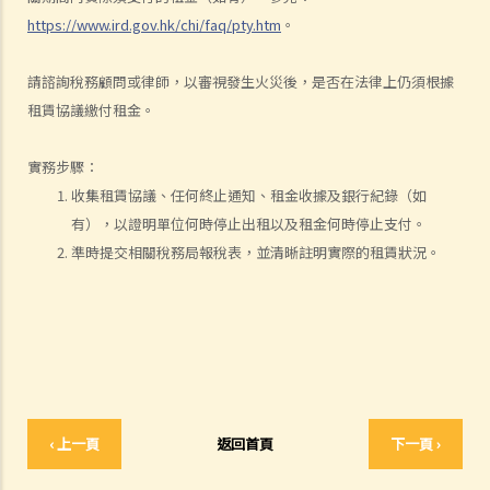
涉及非致命意外的申索
https://www.ird.gov.hk/chi/faq/pty.htm
。
若我因人身傷害提出申索，可否申請法律援助？
請諮詢稅務顧問或律師，以審視發生火災後，是否在法律上仍須根據
法律援助
租賃協議繳付租金。
法律援助輔助計劃
香港律師會大埔火災緊急免費法律諮詢熱線
實務步驟：
切勿尋求索償代理協助處理申索
收集租賃協議、任何終止通知、租金收據及銀行紀錄（如
逝者家屬
有），以證明單位何時停止出租以及租金何時停止支付。
我的家人在意外中身亡。我可否代表死者展開人身傷亡訴訟？在控告犯
準時提交相關稅務局報稅表，並清晰註明實際的租賃狀況。
錯的一方之前，我需要依循甚麼程序？
損害賠償陳述書
涉及致命意外的申索
死因裁判法庭有甚麼作用？
火災中受傷的僱員
因工受傷以及有關補償
‹ 上一頁
返回首頁
下一頁 ›
賠償責任