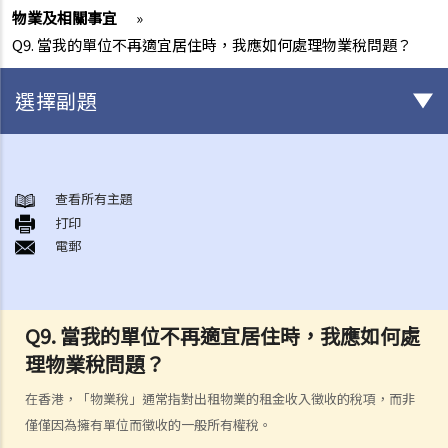
物業及相關事宜
»
Q9. 當我的單位不再適宜居住時，我應如何處理物業稅問題？
選擇副題
身後事安排
A. 火葬
查看所有主題
打印
B. 骨灰安置所（靈灰安置所）
電郵
C. 土葬
D. 紀念花園
E. 骨灰撒海
Q9. 當我的單位不再適宜居住時，我應如何處
F. 遺體／骨殖／骨灰出入香港
理物業稅問題？
人身傷亡
傷者本人
在香港，「物業稅」通常指對出租物業的租金收入徵收的稅項，而非
僅僅因為擁有單位而徵收的一般所有權稅。
何謂「人身傷害」？