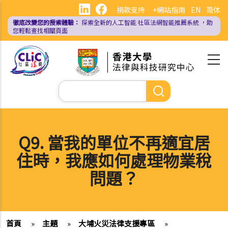
移
捐款支持
+網站指南
EN
简体
至
徹底改變您的搜索體驗：
探索全新的人工智能
社區法網智能推薦系統
，助
主
您輕鬆查找相關頁面
內
容
Search
Q9. 當我的單位不再適宜居
住時，我應如何處理物業稅
問題？
首頁
»
主題
»
大埔火災法律支援專區
»