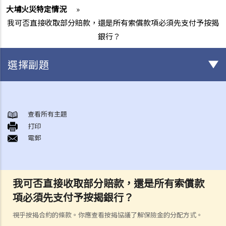
大埔火災特定情況
»
我可否直接收取部分賠款，還是所有索償款項必須先支付予按揭
銀行？
選擇副題
身後事安排
A. 火葬
查看所有主題
打印
B. 骨灰安置所（靈灰安置所）
電郵
C. 土葬
D. 紀念花園
E. 骨灰撒海
我可否直接收取部分賠款，還是所有索償款
F. 遺體／骨殖／骨灰出入香港
項必須先支付予按揭銀行？
人身傷亡
傷者本人
視乎按揭合約的條款。你應查看按揭協議了解保險金的分配方式。