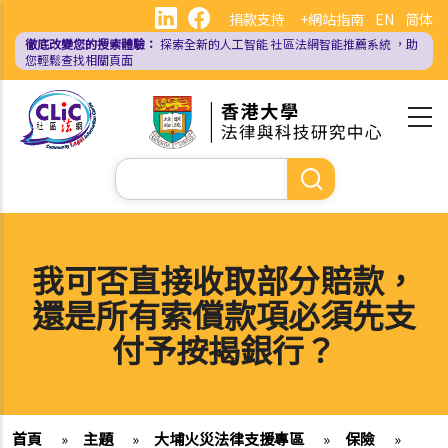
移
捐款支持
+網站指南
EN
简体
至
徹底改變您的搜索體驗：
探索全新的人工智能
社區法網智能推薦系統
，助
主
您輕鬆查找相關頁面
內
容
Search
我可否直接收取部分賠款，
還是所有索償款項必須先支
付予按揭銀行？
首頁
»
主題
»
大埔火災法律支援專區
»
保險
»