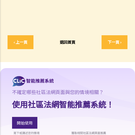
何謂「人身傷害」？
我受傷後，何時可提出申索？
如何就人身傷害提出申索？
人身傷害訴訟所涉的法律程序
1. 申索信（原告人）及建設性的答覆（被告人）
‹ 上一頁
返回首頁
下一頁 ›
2. 傳訊令狀
3. 申索陳述書
4. 損害賠償陳述書
5. 抗辯書
6. 證明書（收費安排）
7. 屬實申述
不確定哪些社區法網頁面與您的情境相關？
8. 委託專家擬備報告的守則
使用社區法網智能推薦系統！
9. 核對表評檢及案件管理問卷
10. 案件管理會議
11. 審訊前的覆核
開始使用
就人身傷害提出申索，是否存在時限？