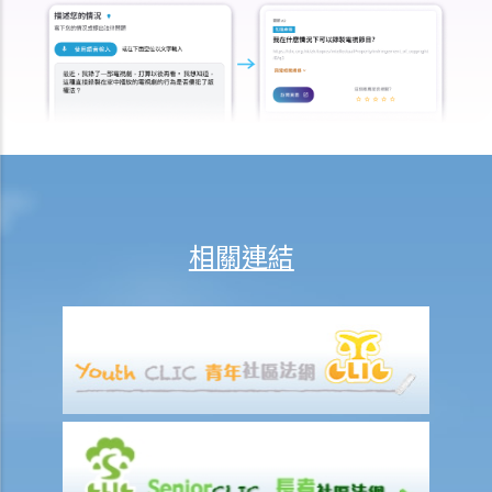
就人身傷害提出申索，會取得多少賠償？
涉及非致命意外的申索
若我因人身傷害提出申索，可否申請法律援助？
法律援助
法律援助輔助計劃
香港律師會大埔火災緊急免費法律諮詢熱線
切勿尋求索償代理協助處理申索
逝者家屬
相關連結
我的家人在意外中身亡。我可否代表死者展開人身傷亡訴訟？在控告犯
錯的一方之前，我需要依循甚麼程序？
損害賠償陳述書
涉及致命意外的申索
死因裁判法庭有甚麼作用？
火災中受傷的僱員
因工受傷以及有關補償