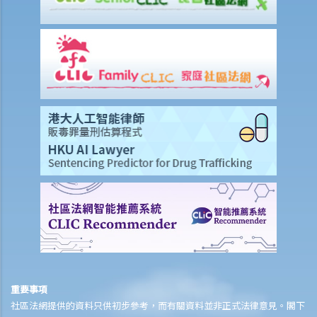
賠償責任
怎樣才算是因工及在僱用期間遭遇意外（簡稱工傷意外）？
在甚麼情況下，僱主不需要為其僱員的工傷負上賠償責任？
賠償項目
我的配偶在工作時因意外而死亡，我或我的家人可獲哪些賠償？
我在工作時因遇到意外而受傷及導致傷殘，我或我的家人可獲哪些賠
償？
除上述的賠償外，我可否就工傷而獲得其他賠償（例如醫藥費）？
工傷或有關意外之報告
僱主向勞工處報告與工作有關的意外之時限是多久？
僱員可否向勞工處報告與工作有關的意外？
其他有關工傷的事項
如何安排支付工傷賠償？
重要事項
若然我不能與僱主和平地解決工傷賠償問題，將案件呈交法院的時限是
社區法網提供的資料只供初步參考，而有關資料並非正式法律意見。閣下
多久？