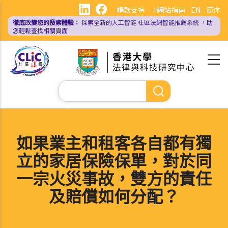
移
捐款支持
+網站指南
EN
简体
至
徹底改變您的搜索體驗：
探索全新的人工智能
社區法網智能推薦系統
，助
主
您輕鬆查找相關頁面
內
容
Search
如果業主和租客各自都有獨
立的家居保險保單，對於同
一宗火災事故，雙方的責任
及賠償如何分配？