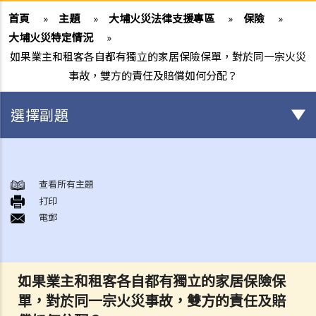
首頁
»
主題
»
大埔火災法律支援專區
»
保險
»
大埔火災特定情況
»
如果業主和租客各自都有獨立的家居保險保單，對於同一宗火災
事故，雙方的責任及賠償如何分配？
選擇副題
身後事安排
A. 火葬
查看所有主題
打印
B. 骨灰安置所（靈灰安置所）
電郵
C. 土葬
D. 紀念花園
E. 骨灰撒海
如果業主和租客各自都有獨立的家居保險保
F. 遺體／骨殖／骨灰出入香港
單，對於同一宗火災事故，雙方的責任及賠
人身傷亡