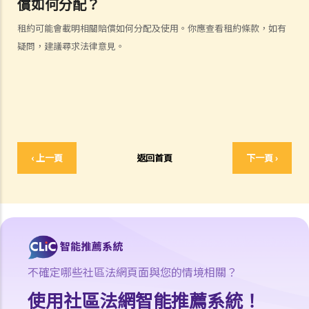
償如何分配？
傷者本人
租約可能會載明相關賠償如何分配及使用。你應查看租約條款，如有
何謂「人身傷害」？
疑問，建議尋求法律意見。
我受傷後，何時可提出申索？
如何就人身傷害提出申索？
人身傷害訴訟所涉的法律程序
1. 申索信（原告人）及建設性的答覆（被告人）
2. 傳訊令狀
3. 申索陳述書
‹ 上一頁
返回首頁
下一頁 ›
4. 損害賠償陳述書
5. 抗辯書
6. 證明書（收費安排）
7. 屬實申述
8. 委託專家擬備報告的守則
9. 核對表評檢及案件管理問卷
不確定哪些社區法網頁面與您的情境相關？
10. 案件管理會議
使用社區法網智能推薦系統！
11. 審訊前的覆核