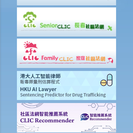
因工受傷以及有關補償
賠償責任
怎樣才算是因工及在僱用期間遭遇意外（簡稱工傷意外）？
在甚麼情況下，僱主不需要為其僱員的工傷負上賠償責任？
賠償項目
我的配偶在工作時因意外而死亡，我或我的家人可獲哪些賠償？
我在工作時因遇到意外而受傷及導致傷殘，我或我的家人可獲哪些賠
償？
除上述的賠償外，我可否就工傷而獲得其他賠償（例如醫藥費）？
工傷或有關意外之報告
僱主向勞工處報告與工作有關的意外之時限是多久？
僱員可否向勞工處報告與工作有關的意外？
其他有關工傷的事項
如何安排支付工傷賠償？
若然我不能與僱主和平地解決工傷賠償問題，將案件呈交法院的時限是