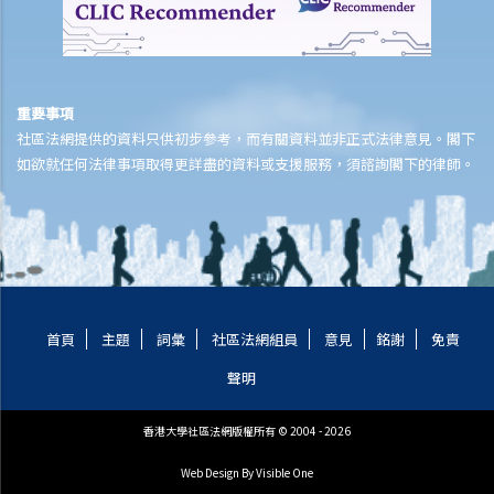
受保人已失蹤了數年，其保單受益人可否向保險公司索取死亡賠償？
在處理索償時，保險公司會否接受中醫發出的醫療報告 / 醫生紙？
如果我的保單已經失效，但我重新繳交保費以嘗試令保單「復效」。我
可否在這段期間向保險公司索償？
重要事項
我為同一項目（如住院或家居意外）購買了數份保險。我可否從所有保
社區法網提供的資料只供初步參考，而有關資料並非正式法律意見。閣下
單索取全數保額，或只可索取實際開支或損失？人壽保險的死亡賠償會
如欲就任何法律事項取得更詳盡的資料或支援服務，須諮詢閣下的律師。
否有不同規定？
醫療保險
在處理索償時，保險公司會否接受中醫發出的醫療報告 / 醫生紙？
我為同一項目（如住院或家居意外）購買了數份保險。我可否從所有保
單索取全數保額，或只可索取實際開支或損失？
首頁
主題
詞彙
社區法網組員
意見
銘謝
免責
意外或個人傷亡保險
聲明
「意外受傷」的一般定義是甚麼？如果我受了傷但沒有表面傷痕，我可
否向保險公司索償？
香港大學社區法網版權所有 © 2004 - 2026
「永久傷殘」和「暫時性傷殘」的一般定義是甚麼？保險公司支付了一
Web Design
By Visible One
筆永久傷殘賠償給我，但兩年後我奇蹟地復原，保險公司可否向我討回