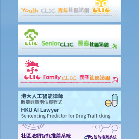
我在工作時因遇到意外而受傷及導致傷殘，我或我的家人可獲哪些賠
償？
除上述的賠償外，我可否就工傷而獲得其他賠償（例如醫藥費）？
工傷或有關意外之報告
僱主向勞工處報告與工作有關的意外之時限是多久？
僱員可否向勞工處報告與工作有關的意外？
其他有關工傷的事項
如何安排支付工傷賠償？
若然我不能與僱主和平地解決工傷賠償問題，將案件呈交法院的時限是
多久？
若然我對條例所給予的補償感到不滿，或者我認為僱主忽略了應有的安
全措施，我可否進一步提出申索？
保險
人壽保險