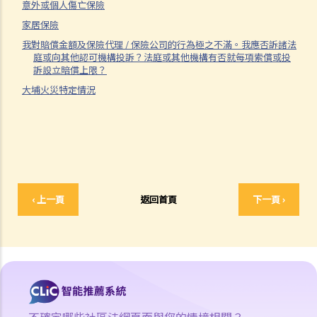
意外或個人傷亡保險
3. 申索陳述書
家居保險
4. 損害賠償陳述書
我對賠償金額及保險代理 / 保險公司的行為極之不滿。我應否訴諸法
庭或向其他認可機構投訴？法庭或其他機構有否就每項索償或投
5. 抗辯書
訴設立賠償上限？
6. 證明書（收費安排）
大埔火災特定情況
7. 屬實申述
8. 委託專家擬備報告的守則
9. 核對表評檢及案件管理問卷
10. 案件管理會議
11. 審訊前的覆核
就人身傷害提出申索，是否存在時限？
‹ 上一頁
返回首頁
下一頁 ›
就人身傷害提出申索，會取得多少賠償？
涉及非致命意外的申索
若我因人身傷害提出申索，可否申請法律援助？
法律援助
法律援助輔助計劃
不確定哪些社區法網頁面與您的情境相關？