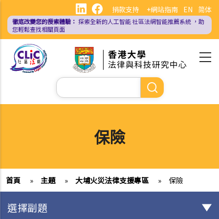
移
捐款支持
+網站指南
EN
简体
至
徹底改變您的搜索體驗：
探索全新的人工智能
社區法網智能推薦系統
，助
主
您輕鬆查找相關頁面
內
容
Search
保險
首頁
»
主題
»
大埔火災法律支援專區
»
保險
選擇副題