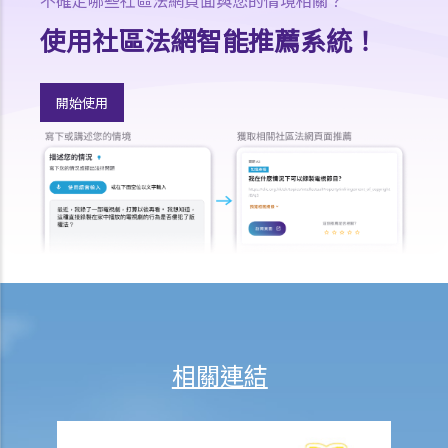
香港律師會大埔火災緊急免費法律諮詢熱線
使用社區法網智能推薦系統！
切勿尋求索償代理協助處理申索
逝者家屬
開始使用
我的家人在意外中身亡。我可否代表死者展開人身傷亡訴訟？在控告犯
錯的一方之前，我需要依循甚麼程序？
損害賠償陳述書
涉及致命意外的申索
死因裁判法庭有甚麼作用？
火災中受傷的僱員
因工受傷以及有關補償
賠償責任
怎樣才算是因工及在僱用期間遭遇意外（簡稱工傷意外）？
相關連結
在甚麼情況下，僱主不需要為其僱員的工傷負上賠償責任？
賠償項目
我的配偶在工作時因意外而死亡，我或我的家人可獲哪些賠償？