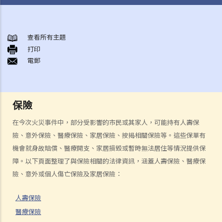
身後事安排
A. 火葬
查看所有主題
打印
B. 骨灰安置所（靈灰安置所）
電郵
C. 土葬
D. 紀念花園
E. 骨灰撒海
保險
F. 遺體／骨殖／骨灰出入香港
人身傷亡
在今次火災事件中，部分受影響的市民或其家人，可能持有人壽保
傷者本人
險、意外保險、醫療保險、家居保險、按揭相關保險等。這些保單有
機會就身故賠償、醫療開支、家居損毀或暫時無法居住等情況提供保
何謂「人身傷害」？
障。以下頁面整理了與保險相關的法律資訊，涵蓋人壽保險、醫療保
我受傷後，何時可提出申索？
險、意外或個人傷亡保險及家居保險：
如何就人身傷害提出申索？
人身傷害訴訟所涉的法律程序
人壽保險
1. 申索信（原告人）及建設性的答覆（被告人）
醫療保險
2. 傳訊令狀