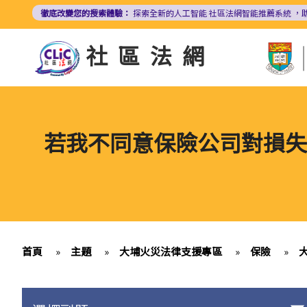
移
徹底改變您的搜索體驗：
探索全新的人工智能
社區法網智能推薦系統
，
至
主
社區法網
內
容
若我不同意保險公司對損失
首頁
»
主題
»
大埔火災法律支援專區
»
保險
»