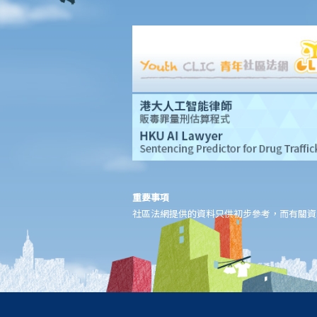
法律援助輔助計劃
香港律師會大埔火災緊急免費法律諮詢熱線
切勿尋求索償代理協助處理申索
逝者家屬
我的家人在意外中身亡。我可否代表死者展開人身傷亡訴訟？在控
告犯錯的一方之前，我需要依循甚麼程序？
損害賠償陳述書
涉及致命意外的申索
死因裁判法庭有甚麼作用？
火災中受傷的僱員
重要事項
社區法網提供的資料只供初步參考，而有關資
因工受傷以及有關補償
賠償責任
怎樣才算是因工及在僱用期間遭遇意外（簡稱工傷意外）？
在甚麼情況下，僱主不需要為其僱員的工傷負上賠償責任？
賠償項目