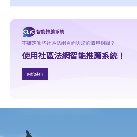
1. 申索信（原告人）及建設性的答覆（被告人）
2. 傳訊令狀
3. 申索陳述書
4. 損害賠償陳述書
5. 抗辯書
6. 證明書（收費安排）
不確定哪些社區法網頁面與您的情境相關？
7. 屬實申述
使用社區法網智能推薦系統！
8. 委託專家擬備報告的守則
9. 核對表評檢及案件管理問卷
開始使用
10. 案件管理會議
11. 審訊前的覆核
就人身傷害提出申索，是否存在時限？
就人身傷害提出申索，會取得多少賠償？
涉及非致命意外的申索
若我因人身傷害提出申索，可否申請法律援助？
法律援助