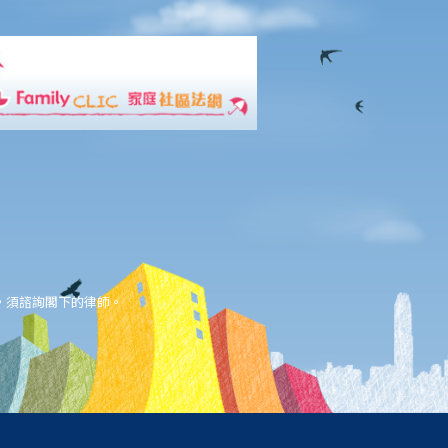
，須諮詢閣下的律師。