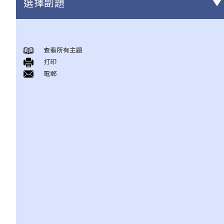
選擇副題
身後事安排
查看所有主題
A. 火葬
打印
B. 骨灰安置所（靈灰安置所）
電郵
C. 土葬
D. 紀念花園
E. 骨灰撒海
F. 遺體／骨殖／骨灰出入香港
人身傷亡
傷者本人
何謂「人身傷害」？
我受傷後，何時可提出申索？
如何就人身傷害提出申索？
人身傷害訴訟所涉的法律程序