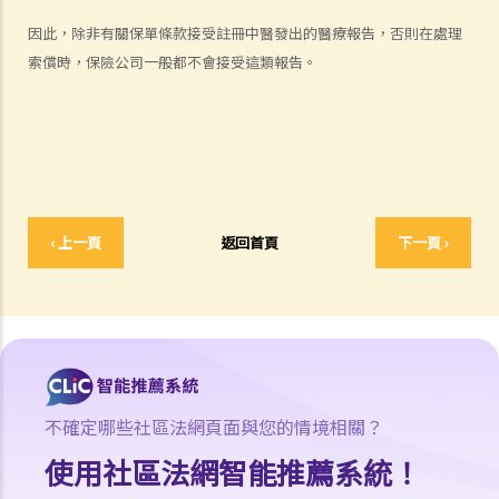
何謂「人身傷害」？
因此，除非有關保單條款接受註冊中醫發出的醫療報告，否則在處理
我受傷後，何時可提出申索？
索償時，保險公司一般都不會接受這類報告。
如何就人身傷害提出申索？
人身傷害訴訟所涉的法律程序
1. 申索信（原告人）及建設性的答覆（被告人）
2. 傳訊令狀
3. 申索陳述書
4. 損害賠償陳述書
‹ 上一頁
返回首頁
下一頁 ›
5. 抗辯書
6. 證明書（收費安排）
7. 屬實申述
8. 委託專家擬備報告的守則
9. 核對表評檢及案件管理問卷
10. 案件管理會議
不確定哪些社區法網頁面與您的情境相關？
11. 審訊前的覆核
使用社區法網智能推薦系統！
就人身傷害提出申索，是否存在時限？