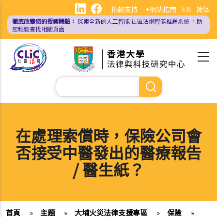
移
捐款支持
+網站指南
EN
简体
至
徹底改變您的搜索體驗：
探索全新的人工智能
社區法網智能推薦系統
，助
主
您輕鬆查找相關頁面
內
容
Search
在處理索償時，保險公司會
否接受中醫發出的醫療報告
/ 醫生紙？
首頁
»
主題
»
大埔火災法律支援專區
»
保險
»