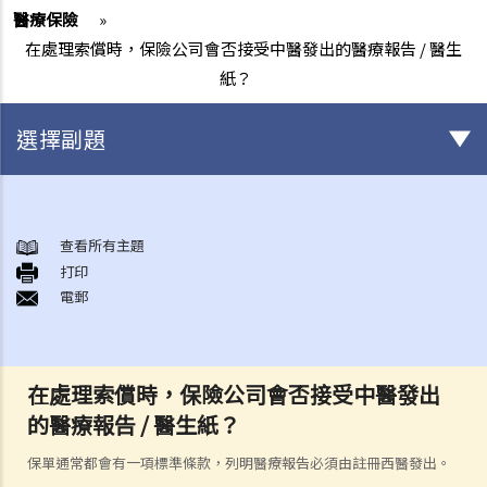
醫療保險
»
在處理索償時，保險公司會否接受中醫發出的醫療報告 / 醫生
紙？
選擇副題
身後事安排
A. 火葬
查看所有主題
打印
B. 骨灰安置所（靈灰安置所）
電郵
C. 土葬
D. 紀念花園
E. 骨灰撒海
在處理索償時，保險公司會否接受中醫發出
F. 遺體／骨殖／骨灰出入香港
的醫療報告 / 醫生紙？
人身傷亡
傷者本人
保單通常都會有一項標準條款，列明醫療報告必須由註冊西醫發出。