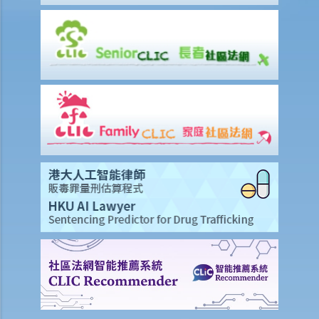
賠償責任
怎樣才算是因工及在僱用期間遭遇意外（簡稱工傷意外）？
在甚麼情況下，僱主不需要為其僱員的工傷負上賠償責任？
賠償項目
我的配偶在工作時因意外而死亡，我或我的家人可獲哪些賠償？
我在工作時因遇到意外而受傷及導致傷殘，我或我的家人可獲哪些賠
償？
除上述的賠償外，我可否就工傷而獲得其他賠償（例如醫藥費）？
工傷或有關意外之報告
僱主向勞工處報告與工作有關的意外之時限是多久？
僱員可否向勞工處報告與工作有關的意外？
其他有關工傷的事項
如何安排支付工傷賠償？
若然我不能與僱主和平地解決工傷賠償問題，將案件呈交法院的時限是
多久？