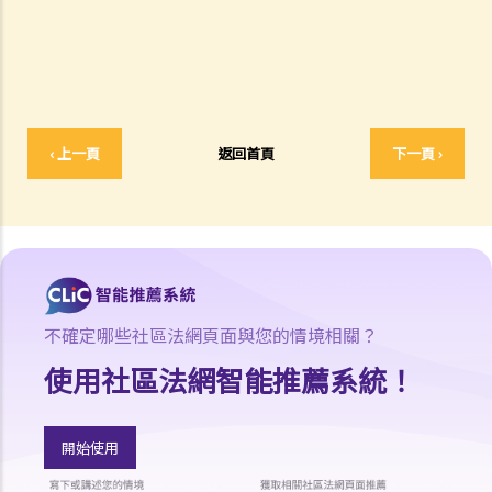
若我因人身傷害提出申索，可否申請法律援助？
法律援助
法律援助輔助計劃
香港律師會大埔火災緊急免費法律諮詢熱線
切勿尋求索償代理協助處理申索
‹ 上一頁
返回首頁
下一頁 ›
逝者家屬
我的家人在意外中身亡。我可否代表死者展開人身傷亡訴訟？在控告犯
錯的一方之前，我需要依循甚麼程序？
損害賠償陳述書
涉及致命意外的申索
死因裁判法庭有甚麼作用？
不確定哪些社區法網頁面與您的情境相關？
火災中受傷的僱員
使用社區法網智能推薦系統！
因工受傷以及有關補償
賠償責任
開始使用
怎樣才算是因工及在僱用期間遭遇意外（簡稱工傷意外）？