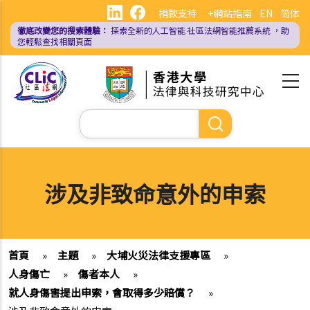
移
捐款支持
+網站指南
EN
简体
至
徹底改變您的搜索體驗：
探索全新的人工智能
社區法網智能推薦系統
，助
主
您輕鬆查找相關頁面
內
容
Search
涉及非致命意外的申索
首頁
»
主題
»
大埔火災法律支援專區
»
人身傷亡
»
傷者本人
»
就人身傷害提出申索，會取得多少賠償？
»