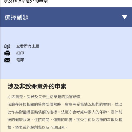
涉及非致命意外的申索
選擇副題
身後事安排
A. 火葬
查看所有主題
打印
B. 骨灰安置所（靈灰安置所）
電郵
C. 土葬
D. 紀念花園
E. 骨灰撒海
涉及非致命意外的申索
F. 遺體／骨殖／骨灰出入香港
人身傷亡
a) 因痛楚、受苦及失去生活樂趣的損害賠償
傷者本人
法庭在評核相關的損害賠償額時，會參考受傷情況相約的案例，並以
此作為衡量損害賠償額的指標。法庭亦會考慮申索人的年齡、意外前
何謂「人身傷害」？
後的健康狀況、住院時間、傷勢的影響、接受手術及治療的次數及種
我受傷後，何時可提出申索？
類、儀表或外貌創傷以及心理因素。
如何就人身傷害提出申索？