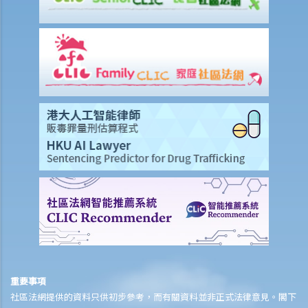
保險
人壽保險
受保人已失蹤了數年，其保單受益人可否向保險公司索取死亡賠償？
在處理索償時，保險公司會否接受中醫發出的醫療報告 / 醫生紙？
如果我的保單已經失效，但我重新繳交保費以嘗試令保單「復效」。我
可否在這段期間向保險公司索償？
我為同一項目（如住院或家居意外）購買了數份保險。我可否從所有保
單索取全數保額，或只可索取實際開支或損失？人壽保險的死亡賠償會
否有不同規定？
醫療保險
在處理索償時，保險公司會否接受中醫發出的醫療報告 / 醫生紙？
我為同一項目（如住院或家居意外）購買了數份保險。我可否從所有保
單索取全數保額，或只可索取實際開支或損失？
意外或個人傷亡保險
重要事項
社區法網提供的資料只供初步參考，而有關資料並非正式法律意見。閣下
「意外受傷」的一般定義是甚麼？如果我受了傷但沒有表面傷痕，我可