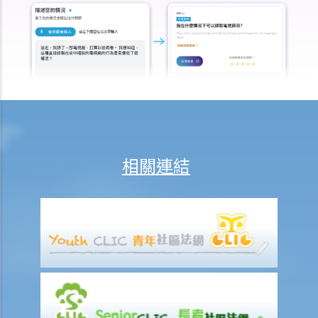
在甚麼情況下，僱主不需要為其僱員的工傷負上賠償責任？
賠償項目
我的配偶在工作時因意外而死亡，我或我的家人可獲哪些賠償？
我在工作時因遇到意外而受傷及導致傷殘，我或我的家人可獲哪些賠
償？
除上述的賠償外，我可否就工傷而獲得其他賠償（例如醫藥費）？
工傷或有關意外之報告
僱主向勞工處報告與工作有關的意外之時限是多久？
相關連結
僱員可否向勞工處報告與工作有關的意外？
其他有關工傷的事項
如何安排支付工傷賠償？
若然我不能與僱主和平地解決工傷賠償問題，將案件呈交法院的時限是
多久？
若然我對條例所給予的補償感到不滿，或者我認為僱主忽略了應有的安
全措施，我可否進一步提出申索？