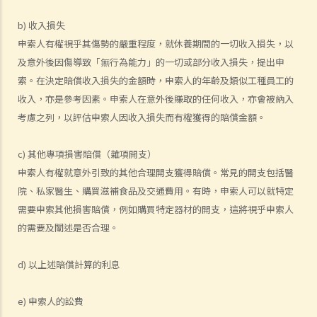
人身傷害訴訟所涉的法律程序
b) 收入損失
1. 申索信（原告人）及建設性的答覆（被告人）
申索人有權視乎其傷勢的嚴重程度，就休養期間的一切收入損失，以
2. 傳訊令狀
及意外後因傷導致「無行為能力」的一切或部分收入損失，提出申
3. 申索陳述書
索。在決定賠償收入損失的金額時，申索人的年齡及類似工種員工的
4. 損害賠償陳述書
收入，亦是參考因素。申索人在意外後賺取的任何收入，亦會被納入
5. 抗辯書
考慮之列，以評估申索人因收入損失而有權獲得的賠償金額。
6. 證明書（收費安排）
7. 屬實申述
c) 其他專項損害賠償（雜項開支）
8. 委託專家擬備報告的守則
申索人有權就意外引致的其他合理開支獲得賠償。常見的開支包括醫
院、私家醫生、購買滋補食品及交通費用。有時，申索人可以就特定
9. 核對表評檢及案件管理問卷
需要申索其他損害賠償，例如購買特定器材的開支，這將視乎申索人
10. 案件管理會議
的需要及闡述是否合理。
11. 審訊前的覆核
就人身傷害提出申索，是否存在時限？
d) 以上述賠償計算的利息
就人身傷害提出申索，會取得多少賠償？
涉及非致命意外的申索
e) 申索人的訟費