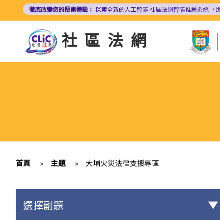
移
徹底改變您的搜索體驗：
探索全新的人工智能
社區法網智能推薦系統
，
至
主
社區法網
內
容
首頁
»
主題
»
大埔火災法律支援專區
選擇副題