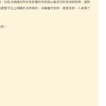
痛。社區法網謹向所有受影響的市民致以最深切的哀悼與慰問。面對
別匯整平台上相關的法律資訊，涵蓋離世安排、遺產承辦、人身傷亡
內容。