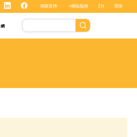
捐款支持
+網站指南
EN
简体
Search
法網