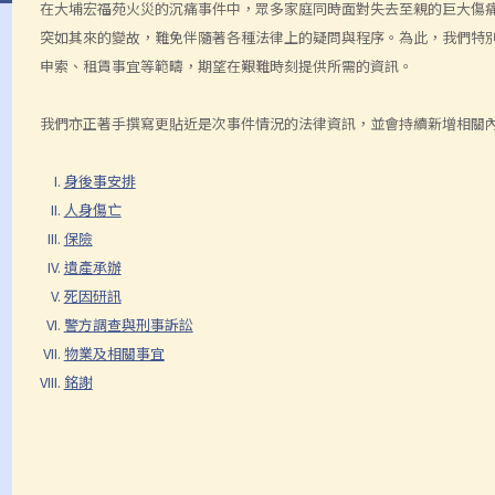
在大埔宏福苑火災的沉痛事件中，眾多家庭同時面對失去至親的巨大傷
突如其來的變故，難免伴隨著各種法律上的疑問與程序。為此，我們特
申索、租賃事宜等範疇，期望在艱難時刻提供所需的資訊。
我們亦正著手撰寫更貼近是次事件情況的法律資訊，並會持續新增相關
身後事安排
人身傷亡
保險
遺產承辦
死因研訊
警方調查與刑事訴訟
物業及相關事宜
銘謝