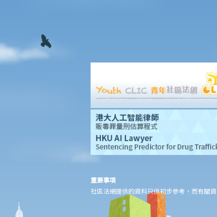
香港律師會大埔火災緊急免費法律諮詢熱線
切勿尋求索償代理協助處理申索
逝者家屬
我的家人在意外中身亡。我可否代表死者展開人身傷亡訴訟？在控
告犯錯的一方之前，我需要依循甚麼程序？
損害賠償陳述書
涉及致命意外的申索
死因裁判法庭有甚麼作用？
火災中受傷的僱員
因工受傷以及有關補償
賠償責任
怎樣才算是因工及在僱用期間遭遇意外（簡稱工傷意外）？
在甚麼情況下，僱主不需要為其僱員的工傷負上賠償責任？
重要事項
社區法網提供的資料只供初步參考，而有關資
賠償項目
我的配偶在工作時因意外而死亡，我或我的家人可獲哪些賠償？