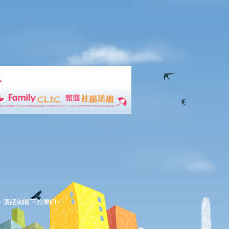
，須諮詢閣下的律師。