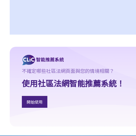
3. 申索陳述書
4. 損害賠償陳述書
5. 抗辯書
6. 證明書（收費安排）
7. 屬實申述
8. 委託專家擬備報告的守則
9. 核對表評檢及案件管理問卷
10. 案件管理會議
不確定哪些社區法網頁面與您的情境相關？
11. 審訊前的覆核
使用社區法網智能推薦系統！
就人身傷害提出申索，是否存在時限？
就人身傷害提出申索，會取得多少賠償？
涉及非致命意外的申索
開始使用
若我因人身傷害提出申索，可否申請法律援助？
法律援助
法律援助輔助計劃