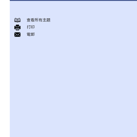
身後事安排
查看所有主題
A. 火葬
打印
B. 骨灰安置所（靈灰安置所）
電郵
C. 土葬
D. 紀念花園
E. 骨灰撒海
F. 遺體／骨殖／骨灰出入香港
人身傷亡
傷者本人
何謂「人身傷害」？
我受傷後，何時可提出申索？
如何就人身傷害提出申索？
人身傷害訴訟所涉的法律程序
1. 申索信（原告人）及建設性的答覆（被告人）
2. 傳訊令狀