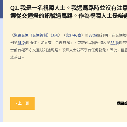
Q2. 我是一名視障人士。我過馬路時並沒有
遵從交通燈的訊號過馬路。作為視障人士是辯
《
道路交通（交通管制）規例
》（
第374G章
）第
33(6)
條訂明，在交通燈
例第
61(2)
條所述，如果有「合理辯解」，或許可以豁免違反第
33(6)
條的
士都有權不守交通規則過馬路。視障人士並不享有任何豁免。因此，儘
或藉口。
‹ 上一頁
返回