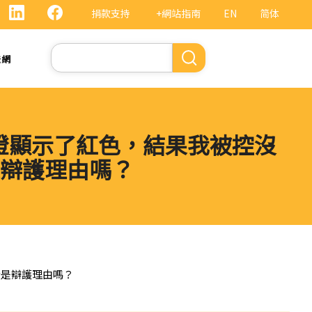
捐款支持
+網站指南
EN
简体
Search
法網
路燈顯示了紅色，結果我被控沒
辯護理由嗎？
士是辯護理由嗎？