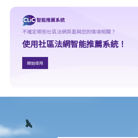
2. 「對一個合格而謹慎的駕駛人而言，該人以該方式駕駛汽車會屬
危險，會是顯然易見的」
3. 危險駕駛的典型例子
不確定哪些社區法網頁面與您的情境相關？
a. 賽車
使用社區法網智能推薦系統！
b. 蓄意衝紅燈
c. 嚴重超速
d. 駕駛超載的車輛
開始使用
4. 如何證明危險駕駛
個案：R女士駕駛車輛，以時速100公里衝過兩個紅燈，然後跨越道
路分界線，撞上一輛停在對面行車線路旁的車輛。R女士被控危險駕
駛。她辯稱視線被樹木阻擋，以致看不到紅燈，她當時已竭盡所能
控制車輛，無奈車輛仍然失控衝過對面行車線。假設R女士所言屬
實，她可以脫罪嗎？
判決摘要：發生交通意外導致財物損毀，甚至造成人命傷亡的嚴重
後果，並不一定是「危險駕駛」（香港特別行政區 訴 林志發）