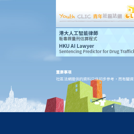
5. 判刑
a. 法定判刑
b. 涉及酒類或藥物的危險駕駛
c. 法庭取態
在酒類或藥物影響下駕駛
1. 罪行元素
a. 「掌管汽車」
b. 「沒有能力妥當地控制該汽車」
重要事項
2. 進行呼氣測試及提供樣本以作分析的責任
社區法網提供的資料只供初步參考，而有關資
a. 進行呼氣測試的責任
1. D先生在駕車時被警方截停，並被要求進行隨機抽樣呼氣測試。D
先生剛參加完狂野派對，他清楚知道體內的酒精含量肯定超過法定
限度。為逃避《道路交通條例》（香港法例第374章）第39或39A條
的刑責，他編了一個藉口拒絕接受呼氣測試：「喂，那些呼氣測試
工具可能含有傳染病細菌，我可不願做這種測試」。D先生這個做法