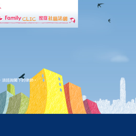
，須諮詢閣下的律師。