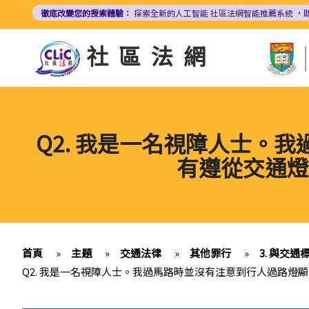
移
徹底改變您的搜索體驗：
探索全新的人工智能
社區法網智能推薦系統
，
至
主
社區法網
內
容
Q2. 我是一名視障人士。
有遵從交通燈
首頁
»
主題
»
交通法律
»
其他罪行
»
3. 與交
Q2. 我是一名視障人士。我過馬路時並沒有注意到行人過路