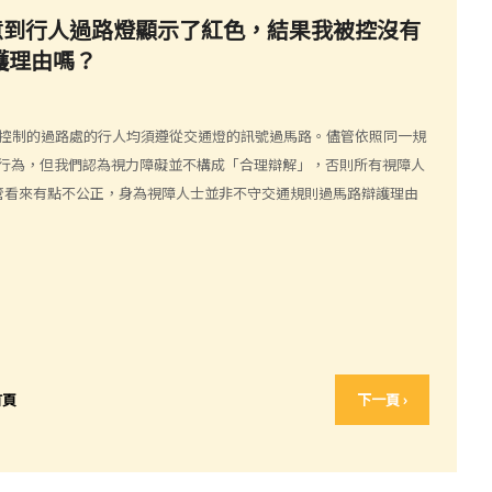
注意到行人過路燈顯示了紅色，結果我被控沒有
護理由嗎？
控制的過路處的行人均須遵從交通燈的訊號過馬路。儘管依照同一規
行為，但我們認為視力障礙並不構成「合理辯解」，否則所有視障人
管看來有點不公正，身為視障人士並非不守交通規則過馬路辯護理由
首頁
下一頁 ›