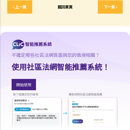
界線，撞上一輛停在對面行車線路旁的車輛。R女士被控危險駕駛。她
‹ 上一頁
返回首頁
下一頁 ›
辯稱視線被樹木阻擋，以致看不到紅燈，她當時已竭盡所能控制車輛，
無奈車輛仍然失控衝過對面行車線。假設R女士所言屬實，她可以脫罪
嗎？
判決摘要：發生交通意外導致財物損毀，甚至造成人命傷亡的嚴重後
果，並不一定是「危險駕駛」（香港特別行政區 訴 林志發）
5. 判刑
不確定哪些社區法網頁面與您的情境相關？
a. 法定判刑
使用社區法網智能推薦系統！
b. 涉及酒類或藥物的危險駕駛
c. 法庭取態
在酒類或藥物影響下駕駛
開始使用
1. 罪行元素
a. 「掌管汽車」
b. 「沒有能力妥當地控制該汽車」
2. 進行呼氣測試及提供樣本以作分析的責任