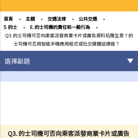
首頁
»
主題
»
交通法律
»
公共交通
»
5. 的士
»
E. 的士司機的責任和一般行為
»
Q3. 的士司機可否向乘客派發商業卡片或廣告資料招攬生意？的
士司機可否用智能手機應用程式或社交媒體這樣做？
選擇副題
駕駛
不小心駕駛
1. 「無適當的謹慎及專注」
2. 「未有合理顧及其他使用該道路的人」
3. 如何證明不小心駕駛
4. 不小心駕駛的典型例子
Q3. 的士司機可否向乘客派發商業卡片或廣告
a. 沒有遵守安全停車距離及從後撞擊