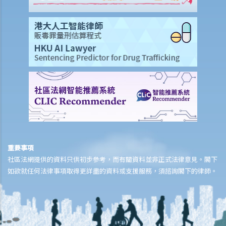
於是尋求A女士的同意，提取血液樣本。她再次拒絕，並說：「我不信
任你們的醫生和設備。我怎麼知道你的針筒有沒有被愛滋病污染？我可
不會把血給你。」A女士最終沒有提供任何呼氣、尿液或血液樣本。A女
士上述的拒絕理由是否合理呢？
3. 判刑
a. 罰款及監禁
b. 取消駕駛執照
c. 酒後或藥後駕駛與沒有提供樣本
其他罪行
1. 與駕駛執照有關
重要事項
a. 一般
社區法網提供的資料只供初步參考，而有關資料並非正式法律意見。閣下
如欲就任何法律事項取得更詳盡的資料或支援服務，須諮詢閣下的律師。
Q1. 持有學習者駕駛執照的人士可以用他/她的電單車提供送外賣的服務
嗎？
b. 允許並無持有駕駛執照的人駕駛汽車
Q1. 其他國家發出的駕駛執照在香港是否有效？