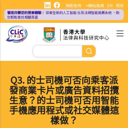
移
捐款支持
+網站指南
EN
简体
至
徹底改變您的搜索體驗：
探索全新的人工智能
社區法網智能推薦系統
，助
主
您輕鬆查找相關頁面
內
容
Search
Q3. 的士司機可否向乘客派
發商業卡片或廣告資料招攬
生意？的士司機可否用智能
手機應用程式或社交媒體這
樣做？