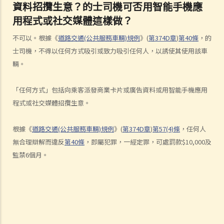
資料招攬生意？的士司機可否用智能手機應
b. 沒有察看清楚而倒車
用程式或社交媒體這樣做？
c. 不安全地超車
d. 撞倒行人
不可以。根據《
道路交通(公共服務車輛)規例
》(
第374D章
)
第40條
，的
5. 判刑
士司機，不得以任何方式吸引或致力吸引任何人，以誘使其使用該車
輛。
危險駕駛
1. 「危險」
「任何方式」包括向乘客派發商業卡片或廣告資料或用智能手機應用
2. 「對一個合格而謹慎的駕駛人而言，該人以該方式駕駛汽車會屬危
程式或社交媒體招攬生意。
險，會是顯然易見的」
3. 危險駕駛的典型例子
根據《
道路交通(公共服務車輛)規例
》(
第374D章
)
第57(4)條
，任何人
a. 賽車
無合理辯解而違反
第40條
，即屬犯罪，一經定罪，可處罰款$10,000及
b. 蓄意衝紅燈
監禁6個月。
c. 嚴重超速
d. 駕駛超載的車輛
4. 如何證明危險駕駛
個案：R女士駕駛車輛，以時速100公里衝過兩個紅燈，然後跨越道路分