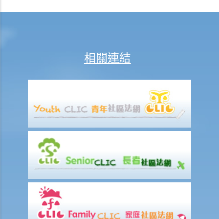
a. 進行呼氣測試的責任
1. D先生在駕車時被警方截停，並被要求進行隨機抽樣呼氣測試。D先生
剛參加完狂野派對，他清楚知道體內的酒精含量肯定超過法定限度。為
逃避《道路交通條例》（香港法例第374章）第39或39A條的刑責，他編
相關連結
了一個藉口拒絕接受呼氣測試：「喂，那些呼氣測試工具可能含有傳染
病細菌，我可不願做這種測試」。D先生這個做法行得通嗎？
2. D女士在酒吧喝了幾杯後開車回家，途中被警方截停，並被要求進行
隨機抽樣呼氣測試。D女士知道她不能拒絕做測試，但她故意在吹氣孔
旁邊吹氣，而不是吹進氣孔內。D女士這個做法可行嗎？
b. 進行藥物測試的責任
c. 提供樣本以作分析的責任
1. A女士駕駛汽車時撞向前面的車輛。警務人員到達現場，發現A女士腳
步虛浮，說話含糊不清，而且滿身酒氣。基於A女士這種情況，警員認
為不能在現場為她進行呼氣測試。其後，A女士被帶到醫院，但她仍處
於明顯醉酒的狀態。一名警員要求她提供尿液樣本作化驗。A女士發現
當時沒有女性警務人員在場，遂拒絕提供尿液樣本。警員和醫院的醫生