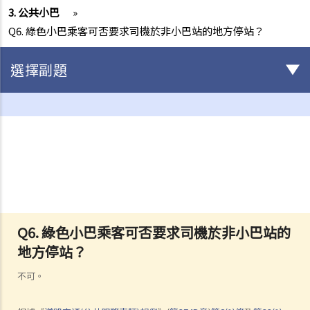
3. 公共小巴
»
Q6. 綠色小巴乘客可否要求司機於非小巴站的地方停站？
選擇副題
駕駛
不小心駕駛
1. 「無適當的謹慎及專注」
2. 「未有合理顧及其他使用該道路的人」
3. 如何證明不小心駕駛
4. 不小心駕駛的典型例子
Q6. 綠色小巴乘客可否要求司機於非小巴站的
a. 沒有遵守安全停車距離及從後撞擊
地方停站？
b. 沒有察看清楚而倒車
c. 不安全地超車
不可。
d. 撞倒行人