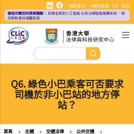
移
捐款支持
+網站指南
EN
简体
至
徹底改變您的搜索體驗：
探索全新的人工智能
社區法網智能推薦系統
，助
主
您輕鬆查找相關頁面
內
容
Search
Q6. 綠色小巴乘客可否要求
司機於非小巴站的地方停
站？
首頁
»
主題
»
交通法律
»
公共交通
»