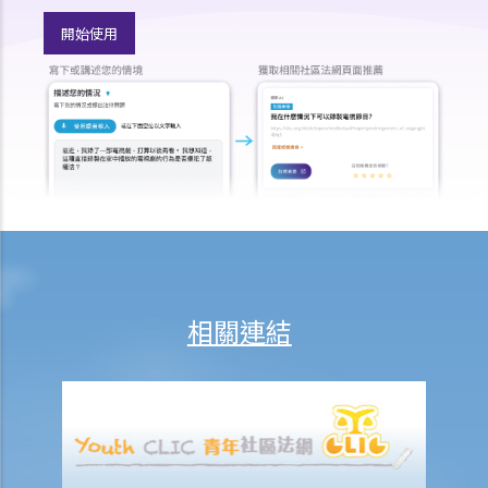
了一個藉口拒絕接受呼氣測試：「喂，那些呼氣測試工具可能含有傳染
開始使用
病細菌，我可不願做這種測試」。D先生這個做法行得通嗎？
2. D女士在酒吧喝了幾杯後開車回家，途中被警方截停，並被要求進行
隨機抽樣呼氣測試。D女士知道她不能拒絕做測試，但她故意在吹氣孔
旁邊吹氣，而不是吹進氣孔內。D女士這個做法可行嗎？
b. 進行藥物測試的責任
c. 提供樣本以作分析的責任
1. A女士駕駛汽車時撞向前面的車輛。警務人員到達現場，發現A女士腳
步虛浮，說話含糊不清，而且滿身酒氣。基於A女士這種情況，警員認
為不能在現場為她進行呼氣測試。其後，A女士被帶到醫院，但她仍處
相關連結
於明顯醉酒的狀態。一名警員要求她提供尿液樣本作化驗。A女士發現
當時沒有女性警務人員在場，遂拒絕提供尿液樣本。警員和醫院的醫生
於是尋求A女士的同意，提取血液樣本。她再次拒絕，並說：「我不信
任你們的醫生和設備。我怎麼知道你的針筒有沒有被愛滋病污染？我可
不會把血給你。」A女士最終沒有提供任何呼氣、尿液或血液樣本。A女
士上述的拒絕理由是否合理呢？