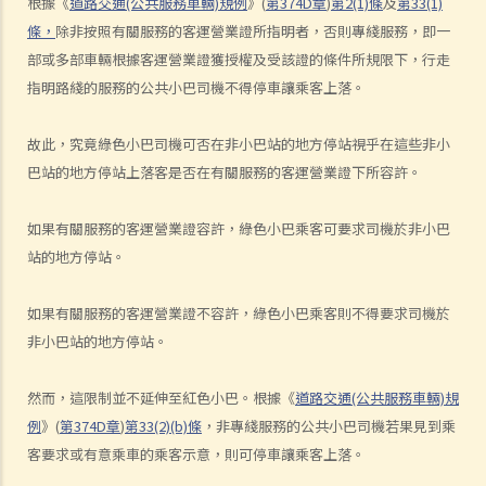
5. 判刑
根據《
道路交通(公共服務車輛)規例
》(
第374D章
)
第2(1)條
及
第33(1)
條，
除非按照有關服務的客運營業證所指明者，否則專綫服務，即一
危險駕駛
部或多部車輛根據客運營業證獲授權及受該證的條件所規限下，行走
1. 「危險」
指明路綫的服務的公共小巴司機不得停車讓乘客上落。
2. 「對一個合格而謹慎的駕駛人而言，該人以該方式駕駛汽車會屬危
險，會是顯然易見的」
故此，究竟綠色小巴司機可否在非小巴站的地方停站視乎在這些非小
3. 危險駕駛的典型例子
巴站的地方停站上落客是否在有關服務的客運營業證下所容許。
a. 賽車
b. 蓄意衝紅燈
如果有關服務的客運營業證容許，綠色小巴乘客可要求司機於非小巴
c. 嚴重超速
站的地方停站。
d. 駕駛超載的車輛
如果有關服務的客運營業證不容許，綠色小巴乘客則不得要求司機於
4. 如何證明危險駕駛
非小巴站的地方停站。
個案：R女士駕駛車輛，以時速100公里衝過兩個紅燈，然後跨越道路分
界線，撞上一輛停在對面行車線路旁的車輛。R女士被控危險駕駛。她
然而，這限制並不延伸至紅色小巴。根據《
道路交通(公共服務車輛)規
辯稱視線被樹木阻擋，以致看不到紅燈，她當時已竭盡所能控制車輛，
例
》(
第374D章
)
第33(2)(b)條
，非專綫服務的公共小巴司機若果見到乘
無奈車輛仍然失控衝過對面行車線。假設R女士所言屬實，她可以脫罪
客要求或有意乘車的乘客示意，則可停車讓乘客上落。
嗎？