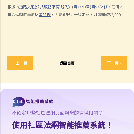
判決摘要：發生交通意外導致財物損毀，甚至造成人命傷亡的嚴重後
根據《
道路交通(公共服務車輛)規例
》(
第374D章
)
第57(2)條
，任何人
果，並不一定是「危險駕駛」（香港特別行政區 訴 林志發）
無合理辯解而違反
第33條
，即屬犯罪，一經定罪，可處罰款$2,000。
5. 判刑
a. 法定判刑
b. 涉及酒類或藥物的危險駕駛
c. 法庭取態
在酒類或藥物影響下駕駛
‹ 上一頁
返回首頁
下一頁 ›
1. 罪行元素
a. 「掌管汽車」
b. 「沒有能力妥當地控制該汽車」
2. 進行呼氣測試及提供樣本以作分析的責任
a. 進行呼氣測試的責任
不確定哪些社區法網頁面與您的情境相關？
1. D先生在駕車時被警方截停，並被要求進行隨機抽樣呼氣測試。D先生
使用社區法網智能推薦系統！
剛參加完狂野派對，他清楚知道體內的酒精含量肯定超過法定限度。為
逃避《道路交通條例》（香港法例第374章）第39或39A條的刑責，他編