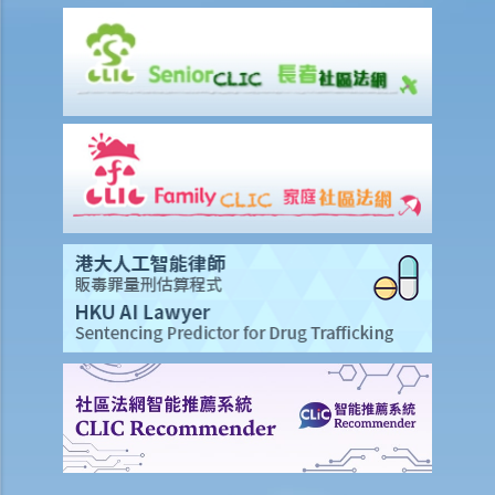
3. 判刑
a. 罰款及監禁
b. 取消駕駛執照
c. 酒後或藥後駕駛與沒有提供樣本
其他罪行
1. 與駕駛執照有關
a. 一般
Q1. 持有學習者駕駛執照的人士可以用他/她的電單車提供送外賣的服務
嗎？
b. 允許並無持有駕駛執照的人駕駛汽車
Q1. 其他國家發出的駕駛執照在香港是否有效？
Q2. 如果我讓我的孩子坐在駕駛座上把玩方向盤，而汽車已停下來，我
會被控告任何罪行嗎？
c. 被取消駕駛資格期間駕駛