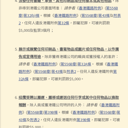
派發任何書籍、單張、其他印刷品或任何樣本或其他物品
，除
果，並不一定是「危險駕駛」（香港特別行政區 訴 林志發）
非得到港鐵公司書面特准：
請參看
《
香港鐵路附例
》
(
第
556B
5. 判刑
章
)
第
32(b)
條
。根據
《
香港鐵路附例
》
(
第
556B
章
)
第
43
條
及
附表
a. 法定判刑
2
，任何人違反港鐵附例
第
32
條
，即屬犯罪，可被判罰款
b. 涉及酒類或藥物的危險駕駛
$5,000
及監禁
3
個月；
c. 法庭取態
在酒類或藥物影響下駕駛
展示或展覽任何印刷品、書寫物品或圖片或任何物品，以作廣
1. 罪行元素
告或宣傳用途
，除非獲得港鐵公司的職員或獲授權人的准許：
請參看
《
香港鐵路附例
》
(
第
556B
章
)
第
32A
條
。
根據
《
香港鐵
a. 「掌管汽車」
路附例
》
(
第
556B
章
)
第
43
條
及
附表
2
，任何人違反港鐵附例
第
b. 「沒有能力妥當地控制該汽車」
32A
條
，即屬犯罪，可被判罰款
$5,000
。
2. 進行呼氣測試及提供樣本以作分析的責任
a. 進行呼氣測試的責任
招攬受聘以搬運、搬移或運送任何行李或其中任何物品以換取
1. D先生在駕車時被警方截停，並被要求進行隨機抽樣呼氣測試。D先生
報酬
，除人員或獲港鐵公司特許的人外：
請參看
《
香港鐵路附
剛參加完狂野派對，他清楚知道體內的酒精含量肯定超過法定限度。為
例
》
(
第
556B
章
)
第
39B
條
。根據
《
香港鐵路附例
》
(
第
556B
章
)
第
逃避《道路交通條例》（香港法例第374章）第39或39A條的刑責，他編
43
條
及
附表
2
，任何人違反港鐵附例
第
39B
條
，即屬犯罪，可被
了一個藉口拒絕接受呼氣測試：「喂，那些呼氣測試工具可能含有傳染
判罰款
$5,000
；