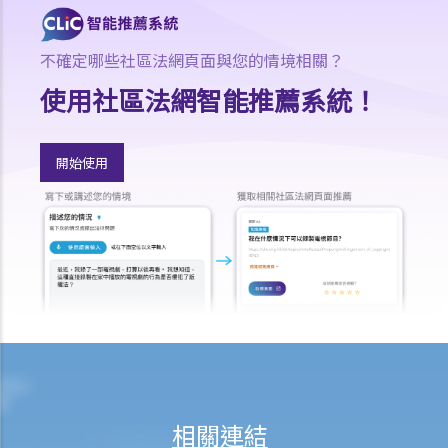
a. 罰款及監禁
b. 取消駕駛執照
不確定哪些社區法網頁面與您的情境相關？
c. 酒後或藥後駕駛與沒有提供樣本
使用社區法網智能推薦系統！
其他罪行
1. 與駕駛執照有關
開始使用
a. 一般
Q1. 持有學習者駕駛執照的人士可以用他/她的電單車提供送外賣的服務
嗎？
b. 允許並無持有駕駛執照的人駕駛汽車
Q1. 其他國家發出的駕駛執照在香港是否有效？
Q2. 如果我讓我的孩子坐在駕駛座上把玩方向盤，而汽車已停下來，我
會被控告任何罪行嗎？
c. 被取消駕駛資格期間駕駛
相關連結
Q1. 一名已被吊銷駕駛執照的駕駛者開車衝過警察路障。該名駕駛者可