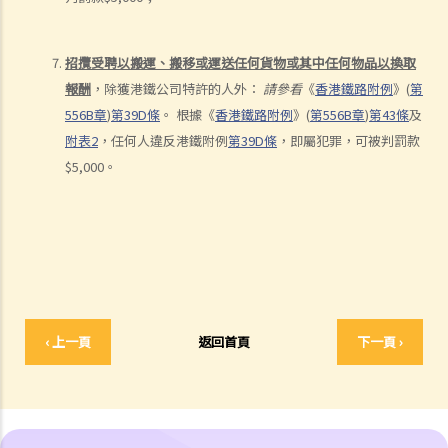
病細菌，我可不願做這種測試」。D先生這個做法行得通嗎？
2. D女士在酒吧喝了幾杯後開車回家，途中被警方截停，並被要求進行
招攬受聘以搬運、搬移或運送任何貨物或其中任何物品以換取
隨機抽樣呼氣測試。D女士知道她不能拒絕做測試，但她故意在吹氣孔
報酬
，除獲港鐵公司特許的人外：
請參看
《
香港鐵路附例
》
(
第
旁邊吹氣，而不是吹進氣孔內。D女士這個做法可行嗎？
556B
章
)
第
39D
條
。
根據《
香港鐵路附例
》
(
第
556B
章
)
第
43
條
及
b. 進行藥物測試的責任
附表
2
，任何人違反港鐵附例
第
39D
條
，即屬犯罪，可被判罰款
c. 提供樣本以作分析的責任
$5,000
。
1. A女士駕駛汽車時撞向前面的車輛。警務人員到達現場，發現A女士腳
步虛浮，說話含糊不清，而且滿身酒氣。基於A女士這種情況，警員認
為不能在現場為她進行呼氣測試。其後，A女士被帶到醫院，但她仍處
於明顯醉酒的狀態。一名警員要求她提供尿液樣本作化驗。A女士發現
當時沒有女性警務人員在場，遂拒絕提供尿液樣本。警員和醫院的醫生
於是尋求A女士的同意，提取血液樣本。她再次拒絕，並說：「我不信
‹ 上一頁
返回首頁
下一頁 ›
任你們的醫生和設備。我怎麼知道你的針筒有沒有被愛滋病污染？我可
不會把血給你。」A女士最終沒有提供任何呼氣、尿液或血液樣本。A女
士上述的拒絕理由是否合理呢？
3. 判刑