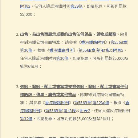
附表
2
，任何人違反港鐵附例
第
29
條
，即屬犯罪，可被判罰款
1. 「危險」
$5,000
；
2. 「對一個合格而謹慎的駕駛人而言，該人以該方式駕駛汽車會屬危
險，會是顯然易見的」
3. 危險駕駛的典型例子
出售、為出售而展示或要約出售任何貨品、貨物或服務
，除非
得到港鐵公司書面特准：
請參看
《
香港鐵路附例
》
(
第
556B
章
)
a. 賽車
第
30
條
。
根據
《
香港鐵路附例
》
(
第
556B
章
)
第
43
條
及
附表
2
，
b. 蓄意衝紅燈
任何人違反港鐵附例
第
30
條
，即屬犯罪，可被判罰款
$5,000
及
c. 嚴重超速
監禁
6
個月；
d. 駕駛超載的車輛
4. 如何證明危險駕駛
張貼、黏貼、髹上或書寫或安排張貼、黏貼、髹上或書寫任何
個案：R女士駕駛車輛，以時速100公里衝過兩個紅燈，然後跨越道路分
標語牌、傳單、廣告或其他物品
，除非得到港鐵公司書面特
界線，撞上一輛停在對面行車線路旁的車輛。R女士被控危險駕駛。她
准：
請參看
《
香港鐵路附例
》
(
第
556B
章
)
第
32(a)
條
。根據
《
香
辯稱視線被樹木阻擋，以致看不到紅燈，她當時已竭盡所能控制車輛，
港鐵路附例
》
(
第
556B
章
)
第
43
條
及
附表
2
，任何人違反港鐵附例
無奈車輛仍然失控衝過對面行車線。假設R女士所言屬實，她可以脫罪
第
32
條
，即屬犯罪，可被判罰款
$5,000
及監禁
3
個月；
嗎？
判決摘要：發生交通意外導致財物損毀，甚至造成人命傷亡的嚴重後