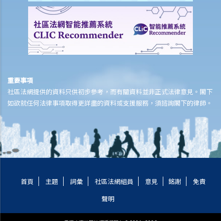
Q3. 在擁擠的道路上，如果一輛汽車的大部分（例如，其長度的2/3）已
駛過黃色方格路口，駕駛者是否違反了任何交通法例？
Q4. 當交通燈號變為黃色時，駕駛者已立即停車；燈號變成紅色時，汽
車已經完全停止，不過車頭部份已越過停車線。駕駛者是否違反了任何
交通法例？
判決摘要：個人對於交通標誌意思的錯誤理解，並不是違反該交通標誌
重要事項
的要求的合理辯解（香港特別行政區 訴 何來）
社區法網提供的資料只供初步參考，而有關資料並非正式法律意見。閣下
如欲就任何法律事項取得更詳盡的資料或支援服務，須諮詢閣下的律師。
4. 與車速限制有關
Q1. 在道路或高速公路上駕駛太慢是否違法？法律是否有沒有規定道路
上的最低車速？
5. 與改動車輛有關
6. 與安全裝備有關
a. 防護頭盔
首頁
主題
詞彙
社區法網組員
意見
銘謝
免責
b. 安全帶
聲明
Q1. 乘客可以基於醫療原因拒絕佩戴安全帶嗎？