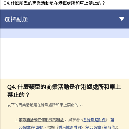
Q4. 什麼類型的商業活動是在港鐵處所和車上禁止的？
選擇副題
駕駛
不小心駕駛
1. 「無適當的謹慎及專注」
2. 「未有合理顧及其他使用該道路的人」
3. 如何證明不小心駕駛
4. 不小心駕駛的典型例子
Q4. 什麼類型的商業活動是在港鐵處所和車上
a. 沒有遵守安全停車距離及從後撞擊
禁止的？
b. 沒有察看清楚而倒車
c. 不安全地超車
以下的商業活動是在港鐵處所和車上禁止的：
-
d. 撞倒行人
5. 判刑
索取施捨或任何形式的利益
：
請參看
《
香港鐵路附例
》
(
第
556B
章
)
第
29
條
。根據
《
香港鐵路附例
》
(
第
556B
章
)
第
43
條
及
危險駕駛