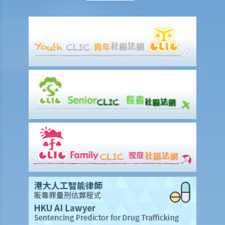
能干犯了甚麼罪行？
2. 與登記號碼及車輛牌照有關
a. 登記號碼
1. 有車主把其車輛的登記號碼「HE 1107」顯示為「HE110 7」，含義即
「Hello 7」。那是違反法律的嗎？
b. 車輛牌照
Q1. 我忘了汽車的車輛牌照已經過期，過了幾天後才續領牌照。在那幾
天內，我只是把汽車停泊在停車場，沒有開上街。我有沒有干犯任何罪
行？
Q2. 沒有駕駛執照的人可以用他/她的名義登記車輛嗎？
3. 與交通標誌及交通燈有關
Q1. 若交通燈發生故障，駕駛者和行人應該怎樣做？
Q2. 我是一名視障人士。我過馬路時並沒有注意到行人過路燈顯示了紅
色，結果我被控沒有遵從交通燈的訊號過馬路。作為視障人士是辯護理
由嗎？