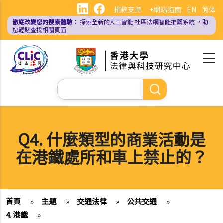
移
捐款支持
+網站指南
EN
简体
至
徹底改變您的搜索體驗：
探索全新的人工智能
社區法網智能推薦系統
，助
主
您輕鬆查找相關頁面
內
容
Search
Q4. 什麼類型的商業活動是
在港鐵處所和車上禁止的？
首頁
»
主題
»
交通法律
»
公共交通
»
4. 港鐵
»