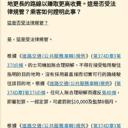
地更長的路線以賺取更高收費。這是否受法
b. 沒有察看清楚而倒車
律規管？乘客如何證明此事？
c. 不安全地超車
d. 撞倒行人
這是否受法律規管？
5. 判刑
危險駕駛
是，這是受法律規管。
1. 「危險」
2. 「對一個合格而謹慎的駕駛人而言，該人以該方式駕駛汽車會屬危
根據《
道路交通
(
公共服務車輛
)
規例
》
(
第
374D
章
)
第
險，會是顯然易見的」
37(d)
條
，的士司機如無合理辯解，不得在接受租用駛往
3. 危險駕駛的典型例子
指明的目的地時，沒有採用最直接而切實可行的路綫駛
a. 賽車
往該目的地。根據《
道路交通
(
公共服務車輛
)
規例
》
(
第
b. 蓄意衝紅燈
374D
章
)
第
37(d)
條
，任何人無合理辯解而違反
第
40
條
，
c. 嚴重超速
即屬犯罪，一經定罪，可處罰款
$10,000
及監禁
6
個月。
d. 駕駛超載的車輛
4. 如何證明危險駕駛
個案：R女士駕駛車輛，以時速100公里衝過兩個紅燈，然後跨越道路分
根據《
道路交通
(
公共服務車輛
)
規例
》
(
第
374D
章
)
第