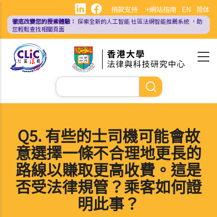
移
捐款支持
+網站指南
EN
简体
至
徹底改變您的搜索體驗：
探索全新的人工智能
社區法網智能推薦系統
，助
主
您輕鬆查找相關頁面
內
容
Search
Q5. 有些的士司機可能會故
意選擇一條不合理地更長的
路線以賺取更高收費。這是
否受法律規管？乘客如何證
明此事？