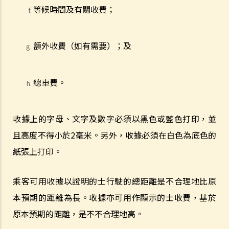
於是尋求A女士的同意，提取血液樣本。她再次拒絕，並說：「我不信
等候時間及有關收費；
任你們的醫生和設備。我怎麼知道你的針筒有沒有被愛滋病污染？我可
不會把血給你。」A女士最終沒有提供任何呼氣、尿液或血液樣本。A女
額外收費（如有需要）；及
士上述的拒絕理由是否合理呢？
3. 判刑
a. 罰款及監禁
總車費。
b. 取消駕駛執照
c. 酒後或藥後駕駛與沒有提供樣本
收據上的字母、文字及數字必須以黑色或藍色打印，並
其他罪行
且高度不得小於
2
毫米。另外，收據必須在白色為底色的
1. 與駕駛執照有關
紙張上打印。
a. 一般
Q1. 持有學習者駕駛執照的人士可以用他/她的電單車提供送外賣的服務
乘客可用收據以證明的士行駛的總距離是不合理地比原
嗎？
本預期的距離為長。收據亦可用作顯示的士收費，基於
b. 允許並無持有駕駛執照的人駕駛汽車
原本預期的距離，是不不合理地高。
Q1. 其他國家發出的駕駛執照在香港是否有效？