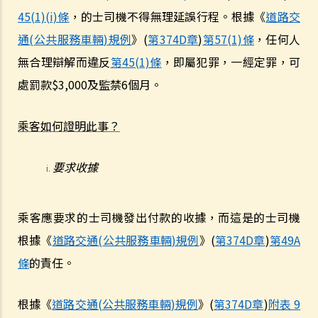
界線，撞上一輛停在對面行車線路旁的車輛。R女士被控危險駕駛。她
45(1)(i)
條
，的士司機不得無理延誤行程。根據《
道路交
辯稱視線被樹木阻擋，以致看不到紅燈，她當時已竭盡所能控制車輛，
通
(
公共服務車輛
)
規例
》
(
第
374D
章
)
第
57(1)
條
，任何人
無奈車輛仍然失控衝過對面行車線。假設R女士所言屬實，她可以脫罪
嗎？
無合理辯解而違反
第
45(1)
條
，即屬犯罪，一經定罪，可
判決摘要：發生交通意外導致財物損毀，甚至造成人命傷亡的嚴重後
處罰款
$3,000
及監禁
6
個月。
果，並不一定是「危險駕駛」（香港特別行政區 訴 林志發）
5. 判刑
乘客如何證明此事？
a. 法定判刑
b. 涉及酒類或藥物的危險駕駛
要求收據
c. 法庭取態
在酒類或藥物影響下駕駛
乘客應要求的士司機發出付款的收據，而這是的士司機
1. 罪行元素
根據《
道路交通
(
公共服務車輛
)
規例
》
(
第
374D
章
)
第
49A
a. 「掌管汽車」
條
的責任。
b. 「沒有能力妥當地控制該汽車」
2. 進行呼氣測試及提供樣本以作分析的責任
根據《
道路交通
(
公共服務車輛
)
規例
》
(
第
374D
章
)
附表
9