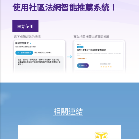
3. 與交通標誌及交通燈有關
使用社區法網智能推薦系統！
Q1. 若交通燈發生故障，駕駛者和行人應該怎樣做？
Q2. 我是一名視障人士。我過馬路時並沒有注意到行人過路燈顯示了紅
開始使用
色，結果我被控沒有遵從交通燈的訊號過馬路。作為視障人士是辯護理
由嗎？
Q3. 在擁擠的道路上，如果一輛汽車的大部分（例如，其長度的2/3）已
駛過黃色方格路口，駕駛者是否違反了任何交通法例？
Q4. 當交通燈號變為黃色時，駕駛者已立即停車；燈號變成紅色時，汽
車已經完全停止，不過車頭部份已越過停車線。駕駛者是否違反了任何
交通法例？
判決摘要：個人對於交通標誌意思的錯誤理解，並不是違反該交通標誌
的要求的合理辯解（香港特別行政區 訴 何來）
4. 與車速限制有關
相關連結
Q1. 在道路或高速公路上駕駛太慢是否違法？法律是否有沒有規定道路
上的最低車速？
5. 與改動車輛有關