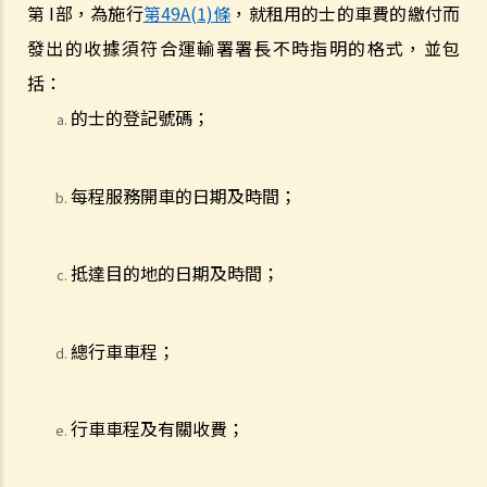
a. 進行呼氣測試的責任
第
I
部，為施行
第
49A(1)
條
，就租用的士的車費的繳付而
1. D先生在駕車時被警方截停，並被要求進行隨機抽樣呼氣測試。D先生
發出的收據須符合運輸署署長不時指明的格式，並包
剛參加完狂野派對，他清楚知道體內的酒精含量肯定超過法定限度。為
括：
逃避《道路交通條例》（香港法例第374章）第39或39A條的刑責，他編
的士的登記號碼；
了一個藉口拒絕接受呼氣測試：「喂，那些呼氣測試工具可能含有傳染
病細菌，我可不願做這種測試」。D先生這個做法行得通嗎？
2. D女士在酒吧喝了幾杯後開車回家，途中被警方截停，並被要求進行
每程服務開車的日期及時間；
隨機抽樣呼氣測試。D女士知道她不能拒絕做測試，但她故意在吹氣孔
旁邊吹氣，而不是吹進氣孔內。D女士這個做法可行嗎？
抵達目的地的日期及時間；
b. 進行藥物測試的責任
c. 提供樣本以作分析的責任
1. A女士駕駛汽車時撞向前面的車輛。警務人員到達現場，發現A女士腳
總行車車程；
步虛浮，說話含糊不清，而且滿身酒氣。基於A女士這種情況，警員認
為不能在現場為她進行呼氣測試。其後，A女士被帶到醫院，但她仍處
行車車程及有關收費；
於明顯醉酒的狀態。一名警員要求她提供尿液樣本作化驗。A女士發現
當時沒有女性警務人員在場，遂拒絕提供尿液樣本。警員和醫院的醫生