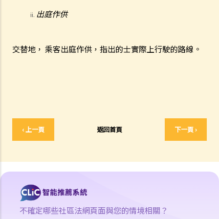
Q2. 如果我讓我的孩子坐在駕駛座上把玩方向盤，而汽車已停下來，我
出庭作供
會被控告任何罪行嗎？
c. 被取消駕駛資格期間駕駛
交替地，
乘客出庭作供，指出的士實際上行駛的路線。
Q1. 一名已被吊銷駕駛執照的駕駛者開車衝過警察路障。該名駕駛者可
能干犯了甚麼罪行？
2. 與登記號碼及車輛牌照有關
a. 登記號碼
1. 有車主把其車輛的登記號碼「HE 1107」顯示為「HE110 7」，含義即
‹ 上一頁
返回首頁
下一頁 ›
「Hello 7」。那是違反法律的嗎？
b. 車輛牌照
Q1. 我忘了汽車的車輛牌照已經過期，過了幾天後才續領牌照。在那幾
天內，我只是把汽車停泊在停車場，沒有開上街。我有沒有干犯任何罪
行？
Q2. 沒有駕駛執照的人可以用他/她的名義登記車輛嗎？
不確定哪些社區法網頁面與您的情境相關？