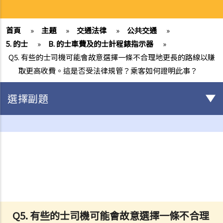
首頁
»
主題
»
交通法律
»
公共交通
»
5. 的士
»
B. 的士車費及的士計程錶指示器
»
Q5. 有些的士司機可能會故意選擇一條不合理地更長的路線以賺
取更高收費。這是否受法律規管？乘客如何證明此事？
選擇副題
駕駛
不小心駕駛
1. 「無適當的謹慎及專注」
2. 「未有合理顧及其他使用該道路的人」
3. 如何證明不小心駕駛
4. 不小心駕駛的典型例子
Q5. 有些的士司機可能會故意選擇一條不合理
a. 沒有遵守安全停車距離及從後撞擊