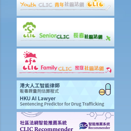
6. 與安全裝備有關
a. 防護頭盔
b. 安全帶
Q1. 乘客可以基於醫療原因拒絕佩戴安全帶嗎？
Q2. 如果乘客與年幼的孩子一起旅行，他/她可以使用一條安全帶來繫住
自己和幼兒嗎？
7. 與使用流動電話有關
Q1. M女士明白，在駕駛時手持流動電話交談，乃屬犯罪。但使用流動
電話的揚聲功能呢？使用免提裝置又如何呢？法律是否禁止使用類似的
功能或裝置？
Q2. 如今，許多計程車司機在駕駛座位前會設有多部流動電話來處理業
務。這可能會影響他們對道路情況的專注力。他們會否因此而觸犯任何
交通法例呢（即使他們使用免提功能收發電話）？
Q3. 駕駛者可以在駕駛時觀看錄像嗎？
8. 與私家路有關