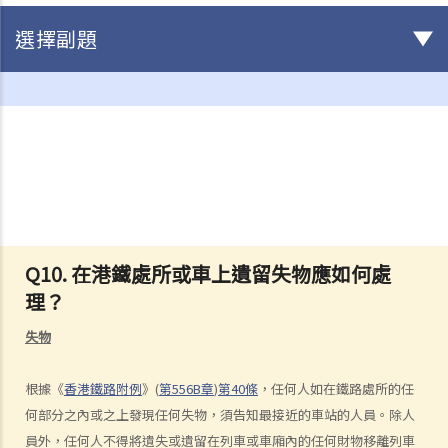
選擇副題
駕駛
不小心駕駛
1. 「無適當的謹慎及專注」
2. 「未有合理顧及其他使用該道路的人」
3. 如何證明不小心駕駛
4. 不小心駕駛的典型例子
Q10. 在港鐵處所或車上遺留失物應如何處
a. 沒有遵守安全停車距離及從後撞擊
理？
b. 沒有察看清楚而倒車
c. 不安全地超車
失物
d. 撞倒行人
5. 判刑
根據《
香港鐵路附例
》
(
第
556B
章
)
第
40
條
，任何人如在鐵路處所的任
何部分之內或之上發現任何失物，須告知最接近的車站的人員。除人
危險駕駛
員外，任何人不得將遺失或遺留在列車或車廂內的任何財物移離列車