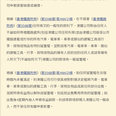
2. D女士在酒吧喝了幾杯後開車回家，途中被警方截停，並被要求進行
司申索損害賠償或補償。
隨機抽樣呼氣測試。D女士知道她不能拒絕做測試，但她故意在吹氣孔
旁邊吹氣，而不是吹進氣孔內。D女士這個做法可行嗎？
根據《
香港鐵路附例
》
(
第
556B
章
)
第
44A(1)
條
，在不損害《
香港鐵路
附例
》
(
第
556B
章
)
任何條文的一般性的原則下，港鐵公司對由任何人
b. 進行藥物測試的責任
不論如何帶進鐵路處所
(
包括港鐵公司任何列車
)
並由港鐵公司接受以作
c. 提供樣本以作分析的責任
鐵路運載或貯存的所有汽車、電單車、單車或類似的運輸工具或行
1. A女士駕駛汽車時撞向前面的車輛。警務人員到達現場，發現A女士腳
李、貨物或物品有特別留置權，並對該等汽車、電單車、單車、類似
步虛浮，說話含糊不清，而且滿身酒氣。基於A女士這種情況，警員認
的運輸工具、行李、貨物或物品的擁有人就前述的任何人或該等擁有
為不能在現場為她進行呼氣測試。其後，A女士被帶到醫院，但她仍處
人所欠下
(
不論如何欠下
)
港鐵公司的款項有一般留置權。
於明顯醉酒的狀態。一名警員要求她提供尿液樣本作化驗。A女士發現
當時沒有女性警務人員在場，遂拒絕提供尿液樣本。警員和醫院的醫生
根據《
香港鐵路附例
》
(
第
556B
章
)
第
44A(2)
條
，如任何留置權在合理
於是尋求A女士的同意，提取血液樣本。她再次拒絕，並說：「我不信
時間內未獲滿足，則港鐵公司可行使其絕對酌情決定權將汽車、電單
任你們的醫生和設備。我怎麼知道你的針筒有沒有被愛滋病污染？我可
車、單車或類似的運輸工具、行李、貨物及物品或其任何部分出售，
不會把血給你。」A女士最終沒有提供任何呼氣、尿液或血液樣本。A女
並將所得收益用以解除該留置權，包括就出售費用而有的留置權；如
士上述的拒絕理由是否合理呢？
出售後
4
星期內無人申索收益餘款，則該等款項即撥入港鐵公司一般收
入，而不受任何有關申索影響。
3. 判刑
a. 罰款及監禁