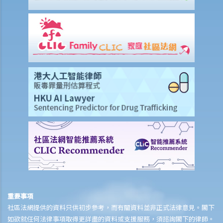
駛過黃色方格路口，駕駛者是否違反了任何交通法例？
Q4. 當交通燈號變為黃色時，駕駛者已立即停車；燈號變成紅色時，汽
車已經完全停止，不過車頭部份已越過停車線。駕駛者是否違反了任何
交通法例？
判決摘要：個人對於交通標誌意思的錯誤理解，並不是違反該交通標誌
的要求的合理辯解（香港特別行政區 訴 何來）
4. 與車速限制有關
Q1. 在道路或高速公路上駕駛太慢是否違法？法律是否有沒有規定道路
上的最低車速？
5. 與改動車輛有關
6. 與安全裝備有關
a. 防護頭盔
b. 安全帶
重要事項
Q1. 乘客可以基於醫療原因拒絕佩戴安全帶嗎？
社區法網提供的資料只供初步參考，而有關資料並非正式法律意見。閣下
Q2. 如果乘客與年幼的孩子一起旅行，他/她可以使用一條安全帶來繫住
如欲就任何法律事項取得更詳盡的資料或支援服務，須諮詢閣下的律師。