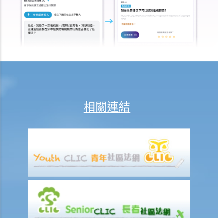
2. 與登記號碼及車輛牌照有關
a. 登記號碼
1. 有車主把其車輛的登記號碼「HE 1107」顯示為「HE110 7」，含義即
「Hello 7」。那是違反法律的嗎？
b. 車輛牌照
Q1. 我忘了汽車的車輛牌照已經過期，過了幾天後才續領牌照。在那幾
天內，我只是把汽車停泊在停車場，沒有開上街。我有沒有干犯任何罪
相關連結
行？
Q2. 沒有駕駛執照的人可以用他/她的名義登記車輛嗎？
3. 與交通標誌及交通燈有關
Q1. 若交通燈發生故障，駕駛者和行人應該怎樣做？
Q2. 我是一名視障人士。我過馬路時並沒有注意到行人過路燈顯示了紅
色，結果我被控沒有遵從交通燈的訊號過馬路。作為視障人士是辯護理
由嗎？
Q3. 在擁擠的道路上，如果一輛汽車的大部分（例如，其長度的2/3）已