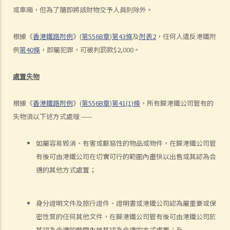
1. 「危險」
或車廂，但為了隨即將該財物交予人員則除外。
2. 「對一個合格而謹慎的駕駛人而言，該人以該方式駕駛汽車會屬危
險，會是顯然易見的」
根據《
香港鐵路附例
》
(
第
556B
章
)
第
43
條
及
附表
2
，任何人違反港鐵附
3. 危險駕駛的典型例子
例
第
40
條
，即屬犯罪，可被判罰款
$2,000
。
a. 賽車
b. 蓄意衝紅燈
處置失物
c. 嚴重超速
d. 駕駛超載的車輛
根據《
香港鐵路附例
》
(
第
556B
章
)
第
41(1)
條
，所有歸港鐵公司管有的
失物須以下述方式處理
——
4. 如何證明危險駕駛
個案：R女士駕駛車輛，以時速100公里衝過兩個紅燈，然後跨越道路分
如屬容易毀消、有害或厭惡性的物品或物件，在歸港鐵公司管
界線，撞上一輛停在對面行車線路旁的車輛。R女士被控危險駕駛。她
有後可由港鐵公司在切實可行的範圍內盡快以出售或其認為合
辯稱視線被樹木阻擋，以致看不到紅燈，她當時已竭盡所能控制車輛，
適的其他方式處置；
無奈車輛仍然失控衝過對面行車線。假設R女士所言屬實，她可以脫罪
嗎？
身分證明文件及旅行證件、證明書或港鐵公司認為屬重要或保
判決摘要：發生交通意外導致財物損毀，甚至造成人命傷亡的嚴重後
密性質的任何其他文件，在歸港鐵公司管有後可由港鐵公司於
果，並不一定是「危險駕駛」（香港特別行政區 訴 林志發）
其認為合適的時間內按其認為合適的方式處置；及