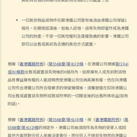
5. 判刑
a. 法定判刑
一切其他物品或物件在歸港鐵公司管有後須由港鐵公司保留
1
b. 涉及酒類或藥物的危險駕駛
個月，在期限屆滿後，如無人認領，該等失物即當作成為港鐵
c. 法庭取態
公司的財產，不受一切其他權利及產權負擔的影響，港鐵公司
在酒類或藥物影響下駕駛
即可以出售或其認為合適的其他方式處置。
1. 罪行元素
a. 「掌管汽車」
根據《
香港鐵路附例
》
(
第
556B
章
)
第
41(2)
條
，在港鐵公司根據
第
(1)(a)
b. 「沒有能力妥當地控制該汽車」
或
(b)
條
款
出售或處置該失物後的
6
個月內，如原擁有人或先前對該物
2. 進行呼氣測試及提供樣本以作分析的責任
品有實益擁有權的人能證明而使港鐵公司信納其擁有權，他在向港鐵
公司作出港鐵公司所合理要求的保留彌償後，須獲發還在扣除港鐵公
a. 進行呼氣測試的責任
司出售或處置該失物所招致或附帶的一切開支後的出售所得收益
(
如有
1. D先生在駕車時被警方截停，並被要求進行隨機抽樣呼氣測試。D先生
的話
)
。
剛參加完狂野派對，他清楚知道體內的酒精含量肯定超過法定限度。為
逃避《道路交通條例》（香港法例第374章）第39或39A條的刑責，他編
根據《
香港鐵路附例
》
(
第
556B
章
)
第
41(3)
條
，除《
香港鐵路附例
》
(
第
了一個藉口拒絕接受呼氣測試：「喂，那些呼氣測試工具可能含有傳染
556B
章
)
第
41(2)
條
的規定外，港鐵公司無須因作為失物的受寄人或因
病細菌，我可不願做這種測試」。D先生這個做法行得通嗎？
其他方面而對任何人承擔法律責任，而任何人不得就失物而向港鐵公