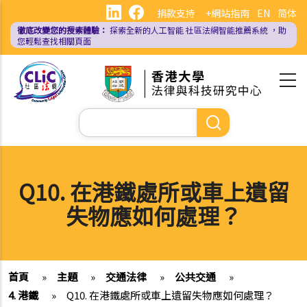
移
捐款支持
+網站指南
EN
简体
至
徹底改變您的搜索體驗：
探索全新的人工智能
社區法網智能推薦系統
，助
主
您輕鬆查找相關頁面
內
容
Search
Q10. 在港鐵處所或車上遺留
失物應如何處理？
首頁
»
主題
»
交通法律
»
公共交通
»
4. 港鐵
»
Q10. 在港鐵處所或車上遺留失物應如何處理？