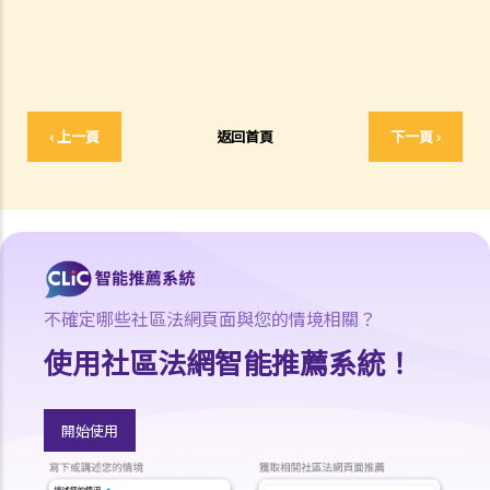
b. 取消駕駛執照
c. 酒後或藥後駕駛與沒有提供樣本
其他罪行
1. 與駕駛執照有關
‹ 上一頁
返回首頁
下一頁 ›
a. 一般
Q1. 持有學習者駕駛執照的人士可以用他/她的電單車提供送外賣的服務
嗎？
b. 允許並無持有駕駛執照的人駕駛汽車
Q1. 其他國家發出的駕駛執照在香港是否有效？
不確定哪些社區法網頁面與您的情境相關？
Q2. 如果我讓我的孩子坐在駕駛座上把玩方向盤，而汽車已停下來，我
使用社區法網智能推薦系統！
會被控告任何罪行嗎？
c. 被取消駕駛資格期間駕駛
開始使用
Q1. 一名已被吊銷駕駛執照的駕駛者開車衝過警察路障。該名駕駛者可
能干犯了甚麼罪行？